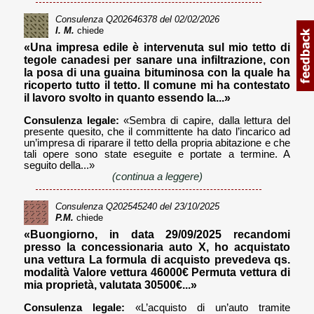
Consulenza
Q202646378
del 02/02/2026
I. M.
chiede
«Una impresa edile è intervenuta sul mio tetto di
tegole canadesi per sanare una infiltrazione, con
la posa di una guaina bituminosa con la quale ha
ricoperto tutto il tetto. Il comune mi ha contestato
il lavoro svolto in quanto essendo la...»
Consulenza legale:
«Sembra di capire, dalla lettura del
presente quesito, che il committente ha dato l’incarico ad
un’impresa di riparare il tetto della propria abitazione e che
tali opere sono state eseguite e portate a termine. A
seguito della...»
(continua a leggere)
Consulenza
Q202545240
del 23/10/2025
P.M.
chiede
«Buongiorno, in data 29/09/2025 recandomi
presso la concessionaria auto X, ho acquistato
una vettura La formula di acquisto prevedeva qs.
modalità Valore vettura 46000€ Permuta vettura di
mia proprietà, valutata 30500€...»
Consulenza legale:
«L’acquisto di un’auto tramite