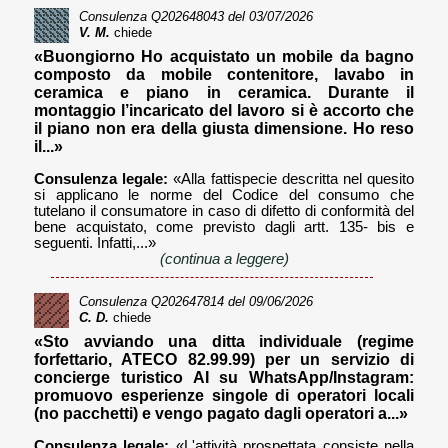
Consulenza
Q202648043
del 03/07/2026
V. M.
chiede
«Buongiorno Ho acquistato un mobile da bagno
composto da mobile contenitore, lavabo in
ceramica e piano in ceramica. Durante il
montaggio l’incaricato del lavoro si è accorto che
il piano non era della giusta dimensione. Ho reso
il...»
Consulenza legale:
«Alla fattispecie descritta nel quesito
si applicano le norme del Codice del consumo che
tutelano il consumatore in caso di difetto di conformità del
bene acquistato, come previsto dagli artt. 135- bis e
seguenti. Infatti,...»
(continua a leggere)
Consulenza
Q202647814
del 09/06/2026
C. D.
chiede
«Sto avviando una ditta individuale (regime
forfettario, ATECO 82.99.99) per un servizio di
concierge turistico AI su WhatsApp/Instagram:
promuovo esperienze singole di operatori locali
(no pacchetti) e vengo pagato dagli operatori a...»
Consulenza legale:
«L'attività prospettata consiste nella