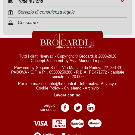
Tutte le Fonti
Servizio di consulenza legale
Chi siamo
Tutti i diritti riservati - Copyright © Brocardi.it 2003-2026
Concept & content by
Avv. Manuel Tropea
Powered by Sequeri S.r.l. - Via Marsilio da Padova 22, 35139
PADOVA - C.F. e P.I. 05500250286 - R.E.A. PD471772 - capitale
sociale i.v. 20.000
Per informazioni:
info@brocardi.it
-
Informativa Privacy
e
Cookie Policy
-
Chi siamo
-
Archivio
Lavora con noi
Seguici
Pagina Facebook
Pagina Twitter
Pagina LinkedIn
sui social