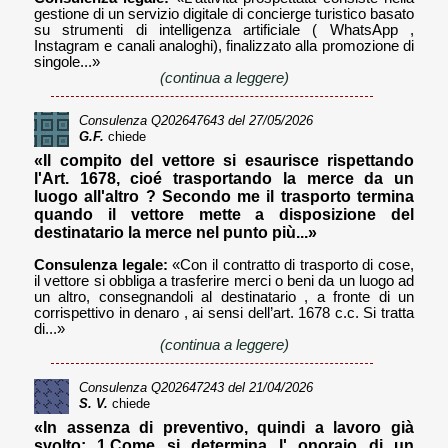
gestione di un servizio digitale di concierge turistico basato
su strumenti di intelligenza artificiale ( WhatsApp ,
Instagram e canali analoghi), finalizzato alla promozione di
singole...»
(continua a leggere)
Consulenza
Q202647643
del 27/05/2026
G.F.
chiede
«Il compito del vettore si esaurisce rispettando
l'Art. 1678, cioé trasportando la merce da un
luogo all'altro ? Secondo me il trasporto termina
quando il vettore mette a disposizione del
destinatario la merce nel punto più...»
Consulenza legale:
«Con il contratto di trasporto di cose,
il vettore si obbliga a trasferire merci o beni da un luogo ad
un altro, consegnandoli al destinatario , a fronte di un
corrispettivo in denaro , ai sensi dell’art. 1678 c.c. Si tratta
di...»
(continua a leggere)
Consulenza
Q202647243
del 21/04/2026
S. V.
chiede
«In assenza di preventivo, quindi a lavoro già
svolto: 1.Come si determina l' onoraio di un