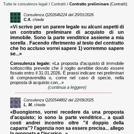
Tutte le consulenze legali
/
Contratti
/
Contratto preliminare
(Contratti)
Consulenza
Q202646224
del 20/01/2026
C.A.
chiede
«Vi scrivo per un parere legale su alcuni aspetti di
un contratto preliminare di acquisto di un
immobile. Sono la parte venditrice assieme a mia
sorella . Facendo riferimento al testo del contratto
che ho accluso vorrei sapere 1) vorremmo sapere
se...»
Consulenza legale:
«La proposta d’acquisto di immobile
sottoscritta prevede che il rogito avrebbe dovuto essere
fissato entro il 31.01.2026. È prassi indicare nei preliminari
di compravendita o, come nel caso di specie, nella
proposta di acquisto con...»
(continua a leggere)
Consulenza
Q202544802
del 22/09/2025
L. M.
chiede
«Buongiorno, vorrei recedere da una proposta
d'acquisto; io sono la parte venditrice... a quali
costi andrei incontro oltre "il doppio della
caparra"? l'agenzia non sa essere precisa... allego
la proposta e l'incarico...»