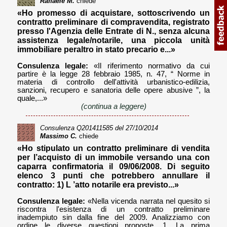
Raffaele M.
chiede
«Ho promesso di acquistare, sottoscrivendo un
contratto preliminare di compravendita, registrato
presso l'Agenzia delle Entrate di N., senza alcuna
assistenza legale/notarile, una piccola unità
immobiliare peraltro in stato precario e...»
Consulenza legale:
«Il riferimento normativo da cui
partire è la legge 28 febbraio 1985, n. 47, “ Norme in
materia di controllo dell'attività urbanistico-edilizia,
sanzioni, recupero e sanatoria delle opere abusive ”, la
quale,...»
(continua a leggere)
Consulenza
Q201411585
del 27/10/2014
Massimo C.
chiede
«Ho stipulato un contratto preliminare di vendita
per l’acquisto di un immobile versando una con
caparra confirmatoria il 09/06/2008. Di seguito
elenco 3 punti che potrebbero annullare il
contratto: 1) L ’atto notarile era previsto...»
Consulenza legale:
«Nella vicenda narrata nel quesito si
riscontra l'esistenza di un contratto preliminare
inadempiuto sin dalla fine del 2009. Analizziamo con
ordine le diverse questioni proposte. 1. La prima