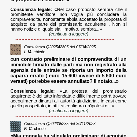
Consulenza legale:
«Nel caso proposto sembra che il
promittente venditore non voglia più concludere la
compravendita, nonostante abbia accettato la proposta di
acquisto da parte del promissario acquirente . Non si
hanno notizie di quale sia il motivo, sembra...»
(continua a leggere)
Consulenza
Q202542805
del 07/04/2025
I. M.
chiede
«un contratto preliminare di compravendita di un
immobile firmato dalle parti ma non registrato alla
agenzia delle entrate se riporta un importo della
caparra errato ( euro 15.600 invece di 5.600 euro
versati) potrebbe essere annullato? Il notaio...»
Consulenza legale:
«La pretesa del promissario
acquirente è del tutto infondata e difficilmente potrà trovare
accoglimento dinanzi all’ autorità giudiziaria . In casi come
quello prospettato, infatti, si configura un’ipotesi di...»
(continua a leggere)
Consulenza
Q202335235
del 30/11/2023
F. C.
chiede
«Mia cognata ha stipulato preliminare di acquisto