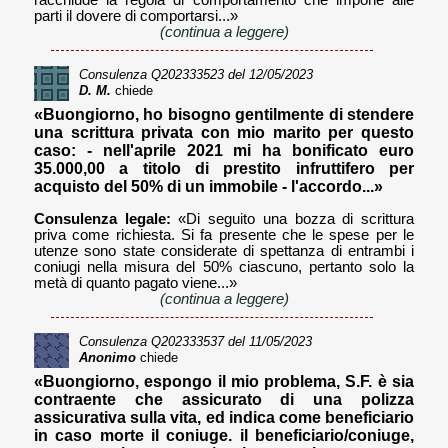
racchiude la regola di comportamento che impone alle
parti il dovere di comportarsi...»
(continua a leggere)
Consulenza
Q202333523
del 12/05/2023
D. M.
chiede
«Buongiorno, ho bisogno gentilmente di stendere
una scrittura privata con mio marito per questo
caso: - nell'aprile 2021 mi ha bonificato euro
35.000,00 a titolo di prestito infruttifero per
acquisto del 50% di un immobile - l'accordo...»
Consulenza legale:
«Di seguito una bozza di scrittura
priva come richiesta. Si fa presente che le spese per le
utenze sono state considerate di spettanza di entrambi i
coniugi nella misura del 50% ciascuno, pertanto solo la
metà di quanto pagato viene...»
(continua a leggere)
Consulenza
Q202333537
del 11/05/2023
Anonimo
chiede
«Buongiorno, espongo il mio problema, S.F. è sia
contraente che assicurato di una polizza
assicurativa sulla vita, ed indica come beneficiario
in caso morte il coniuge. il beneficiario/coniuge,