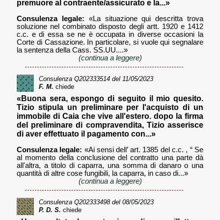
premuore al contraente/assicurato e la...»
Consulenza legale:
«La situazione qui descritta trova
soluzione nel combinato disposto degli artt. 1920 e 1412
c.c. e di essa se ne è occupata in diverse occasioni la
Corte di Cassazione. In particolare, si vuole qui segnalare
la sentenza della Cass. SS.UU....»
(continua a leggere)
Consulenza
Q202333514
del 11/05/2023
F. M.
chiede
«Buona sera, espongo di seguito il mio quesito.
Tizio stipula un preliminare per l'acquisto di un
immobile di Caia che vive all'estero. dopo la firma
del preliminare di compravendita, Tizio asserisce
di aver effettuato il pagamento con...»
Consulenza legale:
«Ai sensi dell’ art. 1385 del c.c. , “ Se
al momento della conclusione del contratto una parte dà
all'altra, a titolo di caparra, una somma di danaro o una
quantità di altre cose fungibili, la caparra, in caso di...»
(continua a leggere)
Consulenza
Q202333498
del 08/05/2023
P. D. S.
chiede