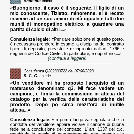
Anonimo
chiede
«Buongiorno, il caso è il seguente. Il figlio di un
mio conoscente, Tizietto, minorenne, si è recato
insieme ad un suo amico di età uguale e tutti due
muniti di monopattino elettrico, a guardare una
partita di calcio di altri...»
Consulenza legale:
«Per dare soluzione al quesito posto,
è necessario prendere in esame la disciplina del contratto
tipico di deposito, previsto e disciplinato dall’art. 1766 e
seguenti del Codice Civile . In particolare, è opportuno...»
(continua a leggere)
Consulenza
Q202333722
del 07/06/2023
S. G. G.
chiede
«Un venditore mi ha proposto l'acquisto di un
materasso denominato q3. Mi fece vedere un
campione, e firmai la commissione in attesa del
catalogo per la verifica delle caratteristiche del
prodotto. Dopo po circa mezz'ora di inutile
attesa...»
Consulenza legale:
«In primo luogo va segnalato che la
condotta del venditore appare violare il canone di buona
fede nella conclusione del contratto. L’ art. 1337 del c.c.