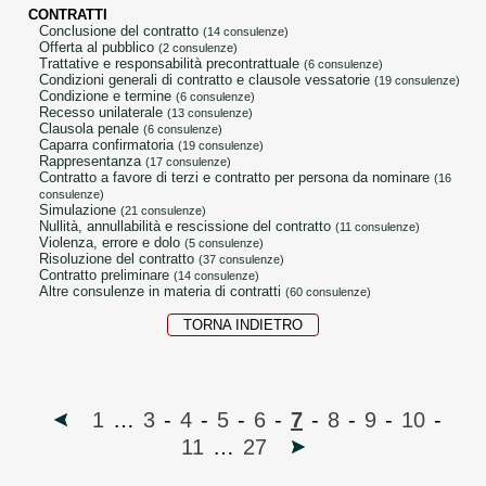
CONTRATTI
conclusione del contratto
(14 consulenze)
offerta al pubblico
(2 consulenze)
trattative e responsabilità precontrattuale
(6 consulenze)
condizioni generali di contratto e clausole vessatorie
(19 consulenze)
condizione e termine
(6 consulenze)
recesso unilaterale
(13 consulenze)
clausola penale
(6 consulenze)
caparra confirmatoria
(19 consulenze)
rappresentanza
(17 consulenze)
contratto a favore di terzi e contratto per persona da nominare
(16
consulenze)
simulazione
(21 consulenze)
nullità, annullabilità e rescissione del contratto
(11 consulenze)
violenza, errore e dolo
(5 consulenze)
risoluzione del contratto
(37 consulenze)
contratto preliminare
(14 consulenze)
altre consulenze in materia di contratti
(60 consulenze)
TORNA INDIETRO
1
…
3
-
4
-
5
-
6
-
7
-
8
-
9
-
10
-
11
…
27