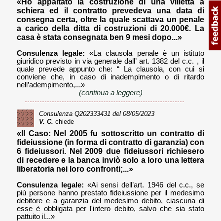
«Ho appaltato la costruzione di una villetta a
schiera ed il contratto prevedeva una data di
consegna certa, oltre la quale scattava un penale
a carico della ditta di costruzioni di 20.000€. La
casa è stata consegnata ben 9 mesi dopo...»
Consulenza legale:
«La clausola penale è un istituto
giuridico previsto in via generale dall’ art. 1382 del c.c. , il
quale prevede appunto che: “ La clausola, con cui si
conviene che, in caso di inadempimento o di ritardo
nell’adempimento,...»
(continua a leggere)
Consulenza
Q202333431
del 08/05/2023
V. C.
chiede
«Il Caso: Nel 2005 fu sottoscritto un contratto di
fideiussione (in forma di contratto di garanzia) con
6 fideiussori. Nel 2009 due fideiussori richiesero
di recedere e la banca inviò solo a loro una lettera
liberatoria nei loro confronti;...»
Consulenza legale:
«Ai sensi dell’art. 1946 del c.c., se
più persone hanno prestato fideiussione per il medesimo
debitore e a garanzia del medesimo debito, ciascuna di
esse è obbligata per l'intero debito, salvo che sia stato
pattuito il...»