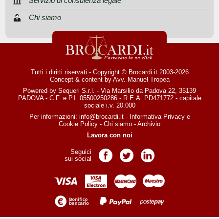
Servizio di consulenza legale
Chi siamo
Tutti i diritti riservati - Copyright © Brocardi.it 2003-2026
Concept & content by
Avv. Manuel Tropea
Powered by Sequeri S.r.l. - Via Marsilio da Padova 22, 35139
PADOVA - C.F. e P.I. 05500250286 - R.E.A. PD471772 - capitale
sociale i.v. 20.000
Per informazioni:
info@brocardi.it
-
Informativa Privacy
e
Cookie Policy
-
Chi siamo
-
Archivio
Lavora con noi
Seguici
Pagina Facebook
Pagina Twitter
Pagina LinkedIn
sui social