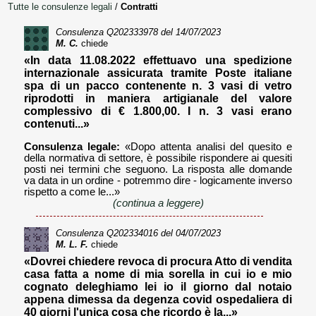
Tutte le consulenze legali
/
Contratti
Consulenza
Q202333978
del 14/07/2023
M. C.
chiede
«In data 11.08.2022 effettuavo una spedizione
internazionale assicurata tramite Poste italiane
spa di un pacco contenente n. 3 vasi di vetro
riprodotti in maniera artigianale del valore
complessivo di € 1.800,00. I n. 3 vasi erano
contenuti...»
Consulenza legale:
«Dopo attenta analisi del quesito e
della normativa di settore, è possibile rispondere ai quesiti
posti nei termini che seguono. La risposta alle domande
va data in un ordine - potremmo dire - logicamente inverso
rispetto a come le...»
(continua a leggere)
Consulenza
Q202334016
del 04/07/2023
M. L. F.
chiede
«Dovrei chiedere revoca di procura Atto di vendita
casa fatta a nome di mia sorella in cui io e mio
cognato deleghiamo lei io il giorno dal notaio
appena dimessa da degenza covid ospedaliera di
40 giorni l'unica cosa che ricordo è la...»