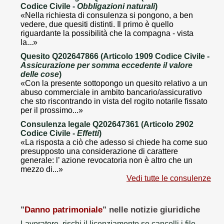
Codice Civile -
Obbligazioni naturali
)
«Nella richiesta di consulenza si pongono, a ben
vedere, due quesiti distinti. Il primo è quello
riguardante la possibilità che la compagna - vista
la...»
Quesito Q202647866 (Articolo 1909 Codice Civile -
Assicurazione per somma eccedente il valore
delle cose
)
«Con la presente sottopongo un quesito relativo a un
abuso commerciale in ambito bancario/assicurativo
che sto riscontrando in vista del rogito notarile fissato
per il prossimo...»
Consulenza legale Q202647361 (Articolo 2902
Codice Civile -
Effetti
)
«La risposta a ciò che adesso si chiede ha come suo
presupposto una considerazione di carattere
generale: l’ azione revocatoria non è altro che un
mezzo di...»
Vedi tutte le consulenze
"
Danno patrimoniale
" nelle notizie giuridiche
Lavoratore, rischi il licenziamento se cancelli i file