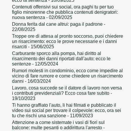
ecco la sentenza
- 10/09/2025
Contenuti offensivi sui social, ora paghi tu per tuo
figlio minorenne che pubblica contenuti denigratori:
nuova sentenza
- 02/09/2025
Donna ferita dal cane altrui: paga il padrone
-
22/08/2025
Troppe ore di attesa al pronto soccorso, puoi chiedere
un risarcimento: ecco le prove necessarie e i danni
risarciti
- 15/06/2025
Carburante sporco alla pompa, hai diritto al
risarcimento dei danni riportati dall'auto: ecco le
sentenze
- 12/05/2024
Rumori molesti in condominio, ecco come impedire al
vicino di fare rumore e come chiedere un risarcimento
danni
- 16/03/2024
Lavoro, cosa succede se il datore di lavoro non versa
i contributi previdenziali? Ecco cosa fare subito
-
19/10/2023
Ti hanno graffiato l'auto, li hai filmati e pubblicato il
video sui social per trovare il colpevole: ecco, ora sei
tu che rischi una sanzione
- 11/09/2023
Attenzione a come sistemate i vasi di fiori sul
balcone: multe pesanti o addirittura l'arresto
-