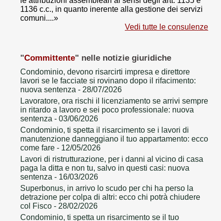
le attribuzioni assembleari ai sensi degli artt. 1135 e
1136 c.c., in quanto inerente alla gestione dei servizi
comuni....»
Vedi tutte le consulenze
"
Committente
" nelle notizie giuridiche
Condominio, devono risarcirti impresa e direttore
lavori se le facciate si rovinano dopo il rifacimento:
nuova sentenza
- 28/07/2026
Lavoratore, ora rischi il licenziamento se arrivi sempre
in ritardo a lavoro e sei poco professionale: nuova
sentenza
- 03/06/2026
Condominio, ti spetta il risarcimento se i lavori di
manutenzione danneggiano il tuo appartamento: ecco
come fare
- 12/05/2026
Lavori di ristrutturazione, per i danni al vicino di casa
paga la ditta e non tu, salvo in questi casi: nuova
sentenza
- 16/03/2026
Superbonus, in arrivo lo scudo per chi ha perso la
detrazione per colpa di altri: ecco chi potrà chiudere
col Fisco
- 28/02/2026
Condominio, ti spetta un risarcimento se il tuo