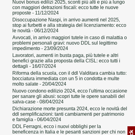
Nuovi bonus edilizi 2025, sconti più alti e più a lungo
con maggiori detrazioni fiscali: ecco tutte le nuove
proposte
- 11/12/2024
Disoccupazione Naspi, in arrivo aumenti nel 2025,
stop ai furbetti e alla strategia del licenziamento: ecco
le novità
- 06/12/2024
Avvocati, in arrivo maggiori tutele in caso di malattia o
problemi personali gravi: nuovo DDL sul legittimo
impedimento
- 23/09/2024
Lavoratori, aumenti in busta paga, più tutele e altri
benefici grazie alla proposta della CISL: ecco tutti i
dettagli
- 16/07/2024
Riforma della scuola, con il ddl Valditara cambia tutto:
bocciatura immediata con un 5 in condotta e multe
molto salate
- 20/04/2024
Nuovo condono edilizio 2024, ecco l'ultima occasione
per sanare gli abusi: scopri tutte le opere sanabili del
salva-case
- 08/04/2024
Dichiarazione morte presunta 2024, ecco le novità del
ddl semplificazioni: tanti cambiamenti per patrimonio
e famiglia
- 06/04/2024
DDL Ferragni, ecco i nuovi obblighi per la
beneficenza in Italia e le pesanti sanzioni per chi non