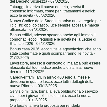
del Decreto Sicurezza
- 07/02/2026
Tatuaggi, in arrivo il nuovo decreto, servirà il
consenso informato, come per i trattamenti estetici:
ecco le novità
- 03/02/2026
Nuovo Codice della Strada, in arrivo nuove regole per
i ciclisti: obbligo casco, luce sempre accesa e marcia
affiancata
- 07/01/2026
Bonus edilizi, adesso spettano anche agli immobili
condonati: ecco i requisiti e le novità nella Legge di
Bilancio 2026
- 02/01/2026
Bonus casa 2026, ecco tutte le agevolazioni che sono
state confermate e quali scompariranno: le novità
-
21/12/2025
Lavoratore, adesso il certificato di malattia può essere
rilasciato dal tuo medico anche a distanza: nuovo
decreto
- 11/12/2025
Caregiver familiari, in arrivo 400 euro al mese e
divisione in quattro fasce, ecco tutti i dettagli della
nuova Riforma
- 03/12/2025
Servizio militare, torna la leva obbligatoria o servizio
civile per i giovani, 6 mesi di naia: ecco la nuova
proposta
- 01/12/2025
Ora legale, arriva la proposta per renderla