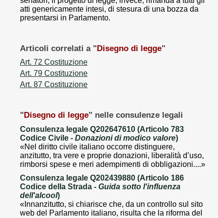
senatori; il progetto di legge, invece, rimanda a tutti gli
atti genericamente intesi, di stesura di una bozza da
presentarsi in Parlamento.
Articoli correlati a "
Disegno di legge
"
Art. 72 Costituzione
Art. 79 Costituzione
Art. 87 Costituzione
"
Disegno di legge
" nelle consulenze legali
Consulenza legale Q202647610 (Articolo 783
Codice Civile -
Donazioni di modico valore
)
«Nel diritto civile italiano occorre distinguere,
anzitutto, tra vere e proprie donazioni, liberalità d’uso,
rimborsi spese e meri adempimenti di obbligazioni....»
Consulenza legale Q202439880 (Articolo 186
Codice della Strada -
Guida sotto l'influenza
dell'alcool
)
«Innanzitutto, si chiarisce che, da un controllo sul sito
web del Parlamento italiano, risulta che la riforma del