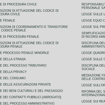
E DI PROCEDURA CIVILE
RESPONSABILI
PERSONALE SA
SIZIONI DI ATTUAZIONE DEL CODICE DI
DURA CIVILE
LEGGE SULLE L
E PENALE
LEGGE EQUO 
SIZIONI DI COORDINAMENTO E TRANSITORIE
LEGGE SUL PR
L CODICE PENALE
SEMPLIFICAZIO
E DI PROCEDURA PENALE
DI RICORSI AM
SIZIONI DI ATTUAZIONE DEL CODICE DI
DISCIPLINA DE
EDURA PENALE
AMMINISTRATI
E PROCESSO PENALE MINORILE
LEGGE QUADRO
E DELLA STRADA
LEGGE SULLE 
E DEL PROCESSO TRIBUTARIO
DISCIPLINA DE
SOCIALE
E DELLA PRIVACY
MEDIAZIONE FI
CE DEL CONSUMO
DELLE CONTROV
E DELLE ASSICURAZIONI PRIVATE
LEGGE SULL'O
E DEI BENI CULTURALI E DEL PAESAGGIO
RIFORMA DEL S
INTERNAZIONA
E DEI CONTRATTI PUBBLICI [ABROGATO]
LEGGE SUI REA
E DEL PROCESSO AMMINISTRATIVO