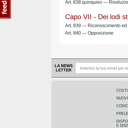
Art. 838 quinquies — Risoluzion
Capo VII - Dei lodi st
Art. 839 — Riconoscimento ed e
Art. 840 — Opposizione
LA NEWS
LETTER
COSTI
NUOVO
CODIC
PREL
DISPO
E DIS