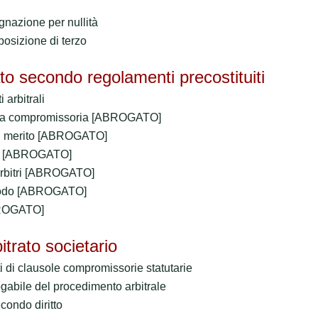
gnazione per nullità
osizione di terzo
ato secondo regolamenti precostituiti
 arbitrali
ola compromissoria [ABROGATO]
al merito [ABROGATO]
ato [ABROGATO]
arbitri [ABROGATO]
 lodo [ABROGATO]
BROGATO]
itrato societario
ti di clausole compromissorie statutarie
ogabile del procedimento arbitrale
condo diritto