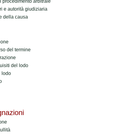
 procedimento arbitrale
ri e autorità giudiziaria
e della causa
ione
so del termine
erazione
isiti del lodo
l lodo
o
gnazioni
ione
llità