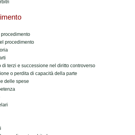
bitri
dimento
l procedimento
del procedimento
oria
rti
di terzi e successione nel diritto controverso
ione o perdita di capacità della parte
ne delle spese
petenza
e
lari
i