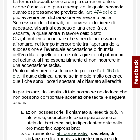
La forma di accettazione a cui più comunemente si
ricorre è quella c.d. pura e semplice, la quale, secondo
quanto espressamente previsto dall’
art. 474 del c.c.
,
può avvenire per dichiarazione espressa o tacita.
Se nessuno dei chiamati, poi, dovesse decidere di
accettare, si sarà al cospetto di una eredità c.d.
vacante, la quale andrà in favore dello Stato.
Ora, il problema principale che si rende necessario
affrontare, nel tempo intercorrente tra l’apertura della
successione e l’eventuale accettazione o rinunzia
dell’eredità, è quello di come interagire con il patrimonio
del defunto, al fine essenzialmente di non incorrere in
una accettazione tacita.
Punto di riferimento sotto questo profilo è l’
art. 460 del
c.c.
, il quale delinea, anche se in modo molto generico,
quelli che sono i poteri spettanti al chiamato all’eredità.
In particolare, dall’analisi di tale norma se ne deduce che
non possono comportare accettazione tacita le seguenti
azioni:
azioni possessorie: il chiamato all’eredità può, in
tale veste, esercitare le azioni possessorie a
tutela dei beni ereditari, indipendentemente dalla
loro materiale apprensione;
compimento di
atti conservativi
, cautelari, di
vigilanza e di amministrazione temporanea dei