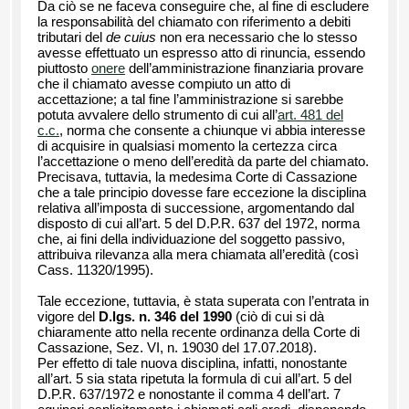
Da ciò se ne faceva conseguire che, al fine di escludere
la responsabilità del chiamato con riferimento a debiti
tributari del
de cuius
non era necessario che lo stesso
avesse effettuato un espresso atto di rinuncia, essendo
piuttosto
onere
dell’amministrazione finanziaria provare
che il chiamato avesse compiuto un atto di
accettazione; a tal fine l’amministrazione si sarebbe
potuta avvalere dello strumento di cui all’
art. 481 del
c.c.
, norma che consente a chiunque vi abbia interesse
di acquisire in qualsiasi momento la certezza circa
l’accettazione o meno dell’eredità da parte del chiamato.
Precisava, tuttavia, la medesima Corte di Cassazione
che a tale principio dovesse fare eccezione la disciplina
relativa all’imposta di successione, argomentando dal
disposto di cui all’art. 5 del D.P.R. 637 del 1972, norma
che, ai fini della individuazione del soggetto passivo,
attribuiva rilevanza alla mera chiamata all’eredità (così
Cass. 11320/1995).
Tale eccezione, tuttavia, è stata superata con l’entrata in
vigore del
D.lgs. n. 346 del 1990
(ciò di cui si dà
chiaramente atto nella recente ordinanza della Corte di
Cassazione, Sez. VI, n. 19030 del 17.07.2018).
Per effetto di tale nuova disciplina, infatti, nonostante
all’art. 5 sia stata ripetuta la formula di cui all’art. 5 del
D.P.R. 637/1972 e nonostante il comma 4 dell’art. 7