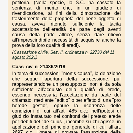
petitoria. (Nella specie, la S.C. ha cassato la
sentenza di merito che, in un giudizio di
rivendicazione, ai fini della dimostrazione del
trasferimento della proprietà del bene oggetto di
causa, aveva ritenuto sufficiente la tacita
accettazione dell'eredità da parte degli aventi
causa della parte attrice, senza dare rilievo
all'imprescindibile necessità di acquisire anche la
prova della loro qualità di eredi).
(
Cassazione civile, Sez. II, ordinanza n. 22730 del 11
agosto 2021
)
Cass. civ. n. 21436/2018
In tema di successioni "mortis causa", la delazione
che segue l'apertura della successione, pur
rappresentandone un presupposto, non è da sola
sufficiente all'acquisto della qualità di erede,
essendo necessaria l'accettazione da parte del
chiamato, mediante "aditio" o per effetto di una "pro
herede gestio", oppure la ricorrenza delle
condizioni di cui all'art. 485 c.c.; nell'ipotesi di
giudizio instaurato nei confronti del preteso erede
per debiti del "de cuius", incombe su chi agisce, in
applicazione del principio generale di cui all'art.
2697 c.c., l'onere di provare l'assunzione della