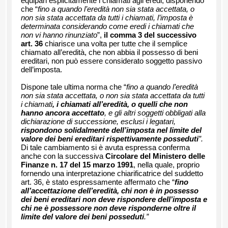
equipari esplicitamente i chiamati agli eredi, disponendo
che “
fino a quando l’eredità non sia stata accettata, o
non sia stata accettata da tutti i chiamati, l’imposta è
determinata considerando come eredi i chiamati che
non vi hanno rinunziato
”,
il comma 3 del successivo
art. 36
chiarisce una volta per tutte che il semplice
chiamato all’eredità, che non abbia il possesso di beni
ereditari, non può essere considerato soggetto passivo
dell’imposta.
Dispone tale ultima norma che “
fino a quando l’eredità
non sia stata accettata, o non sia stata accettata da tutti
i chiamati
, i chiamati all’eredità, o quelli che non
hanno ancora accettato
, e gli altri soggetti obbligati alla
dichiarazione di successione, esclusi i legatari,
rispondono solidalmente dell’imposta nel limite del
valore dei beni ereditari rispettivamente posseduti
”.
Di tale cambiamento si è avuta espressa conferma
anche con la successiva
Circolare del Ministero delle
Finanze n. 17 del 15 marzo 1991
, nella quale, proprio
fornendo una interpretazione chiarificatrice del suddetto
art. 36, è stato espressamente affermato che “
fino
all’accettazione dell’eredità, chi non è in possesso
dei beni ereditari non deve rispondere dell’imposta e
chi ne è possessore non deve risponderne oltre il
limite del valore dei beni posseduti
.”