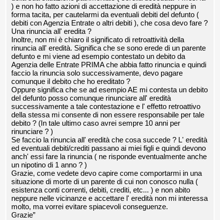
) e non ho fatto azioni di accettazione di eredità neppure in
forma tacita, per cautelarmi da eventuali debiti del defunto (
debiti con Agenzia Entrate o altri debiti ), che cosa devo fare ?
Una rinuncia all' eredita ?
Inoltre, non mi è chiaro il significato di retroattività della
rinuncia all' eredità. Significa che se sono erede di un parente
defunto e mi viene ad esempio contestato un debito da
Agenzia delle Entrate PRIMA che abbia fatto rinuncia e quindi
faccio la rinuncia solo successivamente, devo pagare
comunque il debito che ho ereditato ?
Oppure significa che se ad esempio AE mi contesta un debito
del defunto posso comunque rinunciare all' eredità
successivamente a tale contestazione e l' effetto retroattivo
della stessa mi consente di non essere responsabile per tale
debito ? (In tale ultimo caso avrei sempre 10 anni per
rinunciare ? )
Se faccio la rinuncia all' eredità che cosa succede ? L' eredità
ed eventuali debiti/crediti passano ai miei figli e quindi devono
anch' essi fare la rinuncia ( ne risponde eventualmente anche
un nipotino di 1 anno ? )
Grazie, come vedete devo capire come comportarmi in una
situazione di morte di un parente di cui non conosco nulla (
esistenza conti correnti, debiti, crediti, etc... ) e non abito
neppure nelle vicinanze e accettare l' eredità non mi interessa
molto, ma vorrei evitare spiacevoli conseguenze.
Grazie”