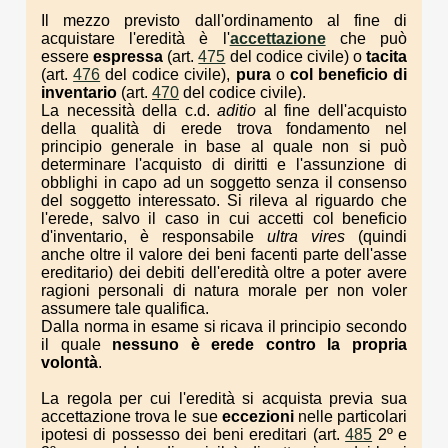
Il mezzo previsto dall'ordinamento al fine di
acquistare l'eredità è l'
accettazione
che può
essere
espressa
(art.
475
del codice civile) o
tacita
(art.
476
del codice civile),
pura
o
col beneficio di
inventario
(art.
470
del codice civile).
La necessità della c.d.
aditio
al fine dell'acquisto
della qualità di erede trova fondamento nel
principio generale in base al quale non si può
determinare l'acquisto di diritti e l'assunzione di
obblighi in capo ad un soggetto senza il consenso
del soggetto interessato. Si rileva al riguardo che
l'erede, salvo il caso in cui accetti col beneficio
d'inventario, è responsabile
ultra vires
(quindi
anche oltre il valore dei beni facenti parte dell'asse
ereditario) dei debiti dell'eredità oltre a poter avere
ragioni personali di natura morale per non voler
assumere tale qualifica.
Dalla norma in esame si ricava il principio secondo
il quale
nessuno è erede contro la propria
volontà
.
La regola per cui l'eredità si acquista previa sua
accettazione trova le sue
eccezioni
nelle particolari
ipotesi di possesso dei beni ereditari (art.
485
2º e