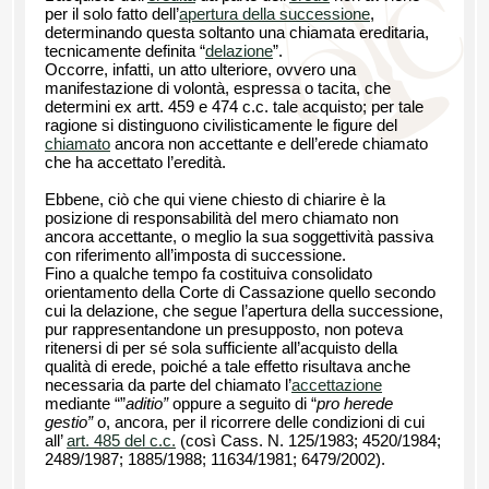
per il solo fatto dell’
apertura della successione
,
determinando questa soltanto una chiamata ereditaria,
tecnicamente definita “
delazione
”.
Occorre, infatti, un atto ulteriore, ovvero una
manifestazione di volontà, espressa o tacita, che
determini ex artt. 459 e 474 c.c. tale acquisto; per tale
ragione si distinguono civilisticamente le figure del
chiamato
ancora non accettante e dell’erede chiamato
che ha accettato l’eredità.
Ebbene, ciò che qui viene chiesto di chiarire è la
posizione di responsabilità del mero chiamato non
ancora accettante, o meglio la sua soggettività passiva
con riferimento all’imposta di successione.
Fino a qualche tempo fa costituiva consolidato
orientamento della Corte di Cassazione quello secondo
cui la delazione, che segue l’apertura della successione,
pur rappresentandone un presupposto, non poteva
ritenersi di per sé sola sufficiente all’acquisto della
qualità di erede, poiché a tale effetto risultava anche
necessaria da parte del chiamato l’
accettazione
mediante “”
aditio”
oppure a seguito di “
pro herede
gestio”
o, ancora, per il ricorrere delle condizioni di cui
all’
art. 485 del c.c.
(così Cass. N. 125/1983; 4520/1984;
2489/1987; 1885/1988; 11634/1981; 6479/2002).