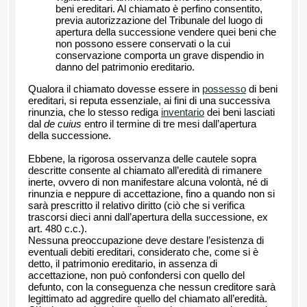
beni ereditari. Al chiamato è perfino consentito,
previa autorizzazione del Tribunale del luogo di
apertura della successione vendere quei beni che
non possono essere conservati o la cui
conservazione comporta un grave dispendio in
danno del patrimonio ereditario.
Qualora il chiamato dovesse essere in
possesso
di beni
ereditari, si reputa essenziale, ai fini di una successiva
rinunzia, che lo stesso rediga
inventario
dei beni lasciati
dal
de cuius
entro il termine di tre mesi dall’apertura
della successione.
Ebbene, la rigorosa osservanza delle cautele sopra
descritte consente al chiamato all’eredità di rimanere
inerte, ovvero di non manifestare alcuna volontà, né di
rinunzia e neppure di accettazione, fino a quando non si
sarà prescritto il relativo diritto (ciò che si verifica
trascorsi dieci anni dall’apertura della successione, ex
art. 480 c.c.).
Nessuna preoccupazione deve destare l’esistenza di
eventuali debiti ereditari, considerato che, come si è
detto, il patrimonio ereditario, in assenza di
accettazione, non può confondersi con quello del
defunto, con la conseguenza che nessun creditore sarà
legittimato ad aggredire quello del chiamato all’eredità.