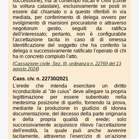
successione), ma al contempo fiscali e civili (come
la voltura catastale), esclusivamente se posti in
essere dal chiamato o a questo riferibili in via
mediata, per conferimento di delega ovvero per
svolgimento di mansioni procuratorie o attraverso
negotiorum gestio, seguiti da ratifica
dell'interessato; pertanto, non è configurabile
l'accettazione tacita in caso di di omessa
identificazione del soggetto che ha conferito la
delega o successivamente ratificato l'operato di chi
ha in concreto compiuto l'atto.
(
Cassazione civile, Sez. III, ordinanza n. 22769 del 13
agosto 2024
)
Cass. civ. n. 22730/2021
L'erede che intenda esercitare un diritto
riconducibile al "de cuius" deve allegare la propria
legittimazione per essere subentrato nella
medesima posizione di quello, fornendo la prova,
mediante la produzione in giudizio di idonea
documentazione, del decesso della parte originaria
e della propria qualità di erede; solo
successivamente acquisisce rilievo l'accettazione
dell'eredità, la quale può anche avvenire
tacitamente, attraverso l'esercizio di un'azione