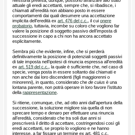
Nessuna pretesa, dunque, possono avanzare allo stato
attuale gli eredi accettanti, sempre che, si ribadisce, i
chiamati all’eredità non abbiano posto in essere
comportamenti dai quali desumere una accettazione
implicita dell’eredità ex
art. 476 del c.c.
, il cui
onere
probatorio
, tuttavia, incombe su coloro che vogliono far
valere la posizione di soggetto passivo dell’imposta di
successione in capo a chi non ha ancora accettato
esplicitamente.
Sembra più che evidente, infine, che si perderà
definitivamente la posizione di potenziali soggetti passivi
di tale imposta nell’ipotesi di rinuncia espressa all’eredità
ex
art. 519 del c.c.
, la quale è sufficiente che, nel caso di
specie, venga posta in essere soltanto dai chiamati e
non anche dai loro discendenti (figli maggiorenni o
minorenni), in quanto, considerato che
de cuius
è una
lontana parente, non potrà operare in loro favore l’istituto
della
rappresentazione
.
Si ritiene, comunque, che, ad otto anni dall’apertura della
successione, la soluzione migliore sia quella di non
sprecare tempo e denaro per effettuare una rinuncia
all’eredità, considerato che tra soli due anni si
prescriverà il diritto di accettare, costringendosi così gli
eredi accettanti, se proprio lo vogliono e ne hanno
interesse, a far fissare un termine ex art. 481 c.c.