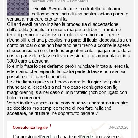
martedì 28/01/2020 - Lombardia
“Gentile Avvocato, io e mio fratello rientriamo
nell’asse ereditario di una nostra lontana parente
venuta a mancare otto anni fa.
Gli altri eredi hanno iniziato la procedura di accettazione
dell’eredità (costituita in massima parte di beni immobili e
terreni per noi di scarsissimo interesse e non facilmente
rivendibili, e di una piccolissima parte di liquidi depositati su un
conto bancario che non bastano nemmeno a coprire le spese
di successione) e richiedono urgentemente il pagamento della
nostra parte delle tasse di successione, che ammonta a circa
3000 euro a persona.
Io e mio fratello desideriamo però rinunciare in toto all’eredità,
e temiamo che pagando la nostra parte di tasse non sia più
possibile effettuare la rinuncia.
Le chiediamo quale sia il modo corretto di agire per poter
rinunciare all’eredità sia nel mio caso (coniugato con figli
maggiorenni), sia nel caso di mio fratello (non coniugato con
figlia minorenne).
Vorrei inoltre sapere a che conseguenze andremmo incontro
se decidessimo semplicemente di non fare nulla (né
accettare, né rifiutare, né soprattutto pagare).”
i
Consulenza legale
04/02/2020
L’acquisto dell’
eredità
da parte dell’
erede
non avviene