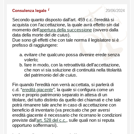
i
Consulenza legale
20/06/2024
Secondo quanto disposto dall’art. 459 c.c. l’eredità si
acquista con l’accettazione, la quale avrà effetto sin dal
momento dell’
apertura della successione
(ovvero dalla
data della morte del
de cuius
).
Due sono gli effetti che con tale norma il legislatore si è
prefisso di raggiungere:
evitare che qualcuno possa divenire erede senza
volerlo;
fare in modo, con la retroattività dell’accettazione,
che non vi sia soluzione di continuità nella titolarità
del patrimonio del
de cuius
.
Fin quando l’eredità non verrà accettata, si parlerà di
c.d. “
eredità giacente
”,
la quale si configura come un
vero e proprio patrimonio separato in attesa di un
titolare, del tutto distinto da quello dei chiamati e che tale
potrà rimanere tale anche in caso di accettazione con
beneficio di inventario (va precisato che per aversi
eredità giacente è necessario che ricorrano le condizioni
previste dall’
art. 528 del c.c.
, sulle quali non si reputa
opportuno soffermarsi).