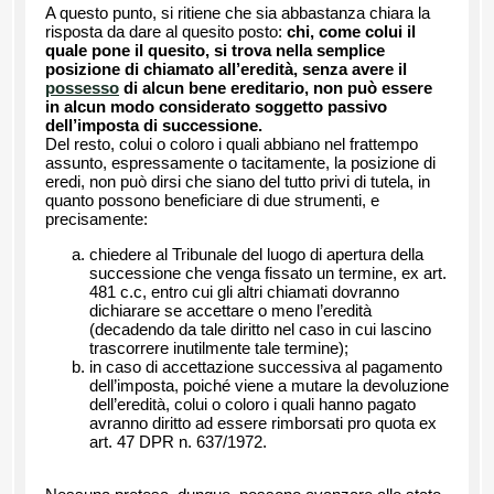
A questo punto, si ritiene che sia abbastanza chiara la
risposta da dare al quesito posto:
chi, come colui il
quale pone il quesito, si trova nella semplice
posizione di chiamato all’eredità, senza avere il
possesso
di alcun bene ereditario, non può essere
in alcun modo considerato soggetto passivo
dell’imposta di successione.
Del resto, colui o coloro i quali abbiano nel frattempo
assunto, espressamente o tacitamente, la posizione di
eredi, non può dirsi che siano del tutto privi di tutela, in
quanto possono beneficiare di due strumenti, e
precisamente:
chiedere al Tribunale del luogo di apertura della
successione che venga fissato un termine, ex art.
481 c.c, entro cui gli altri chiamati dovranno
dichiarare se accettare o meno l’eredità
(decadendo da tale diritto nel caso in cui lascino
trascorrere inutilmente tale termine);
in caso di accettazione successiva al pagamento
dell’imposta, poiché viene a mutare la devoluzione
dell’eredità, colui o coloro i quali hanno pagato
avranno diritto ad essere rimborsati pro quota ex
art. 47 DPR n. 637/1972.