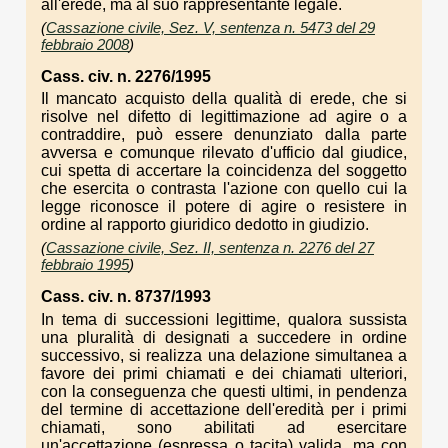
all'erede, ma al suo rappresentante legale.
(
Cassazione civile, Sez. V, sentenza n. 5473 del 29
febbraio 2008
)
Cass. civ. n. 2276/1995
Il mancato acquisto della qualità di erede, che si
risolve nel difetto di legittimazione ad agire o a
contraddire, può essere denunziato dalla parte
avversa e comunque rilevato d'ufficio dal giudice,
cui spetta di accertare la coincidenza del soggetto
che esercita o contrasta l'azione con quello cui la
legge riconosce il potere di agire o resistere in
ordine al rapporto giuridico dedotto in giudizio.
(
Cassazione civile, Sez. II, sentenza n. 2276 del 27
febbraio 1995
)
Cass. civ. n. 8737/1993
In tema di successioni legittime, qualora sussista
una pluralità di designati a succedere in ordine
successivo, si realizza una delazione simultanea a
favore dei primi chiamati e dei chiamati ulteriori,
con la conseguenza che questi ultimi, in pendenza
del termine di accettazione dell'eredità per i primi
chiamati, sono abilitati ad esercitare
un'accettazione (espressa o tacita) valida, ma con