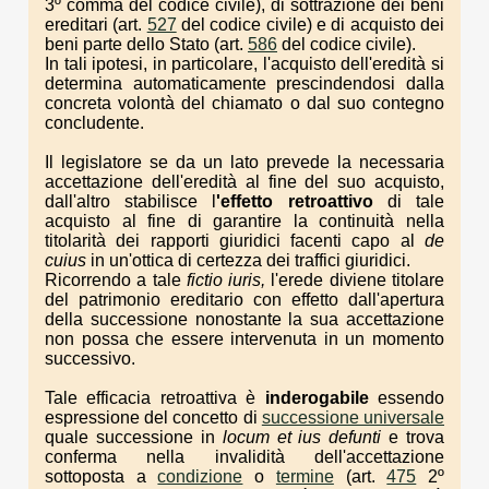
3º comma del codice civile), di sottrazione dei beni
ereditari (art.
527
del codice civile) e di acquisto dei
beni parte dello Stato (art.
586
del codice civile).
In tali ipotesi, in particolare, l'acquisto dell'eredità si
determina automaticamente prescindendosi dalla
concreta volontà del chiamato o dal suo contegno
concludente.
Il legislatore se da un lato prevede la necessaria
accettazione dell'eredità al fine del suo acquisto,
dall'altro stabilisce l
'effetto retroattivo
di tale
acquisto al fine di garantire la continuità nella
titolarità dei rapporti giuridici facenti capo al
de
cuius
in un'ottica di certezza dei traffici giuridici.
Ricorrendo a tale
fictio iuris,
l'erede diviene titolare
del patrimonio ereditario con effetto dall'apertura
della successione nonostante la sua accettazione
non possa che essere intervenuta in un momento
successivo.
Tale efficacia retroattiva è
inderogabile
essendo
espressione del concetto di
successione universale
quale successione in
locum et ius defunti
e trova
conferma nella invalidità dell'accettazione
sottoposta a
condizione
o
termine
(art.
475
2º