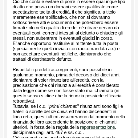
Ciò che conta è evitare di porre in essere qualunque tipo
di atto che possa un domani essere qualificato come
accettazione tacita di eredità, il che significa, a titolo
meramente esemplificativo, che non si dovranno
sottoscrivere atti e documenti che potrebbero essere
firmati solo nella qualità di erede, né ritirare denaro da
eventuali conti correnti intestati al defunto o chiudere gli
stessi, non subentrare in eventuali giudizi in corso.
E’ anche opportuno restituire al mittente tutta la posta
(specialmente quella inviata con raccomandata a.r.) e
non accettare eventuali notifiche, dichiarando che
trattasi di destinatario defunto.
Rispettati i predetti accorgimenti, sarà possibile in
qualunque momento, prima del decorso dei dieci anni,
dichiarare di voler rinunziare all’eredità, con la
precisazione che chi rinunzia all’eredità è considerato
dalla legge come se non fosse stato mai chiamato (in
questo senso si dice che la rinunzia possiede efficacia
retroattiva).
Tuttavia, se i c.d. “
primi chiamati
” rinunzianti sono figli e
fratelli o sorelle del
de cuius
ed hanno discendenti in
linea retta, questi ultimi assumeranno dal momento della
rinunzia del loro ascendente la posizione di chiamati
ulteriori, in forza della regola della
rappresentazione
,
disciplinata dagli artt. 467 e ss. c.c..
Ciò comporta che anche loro dovranno effettuare la