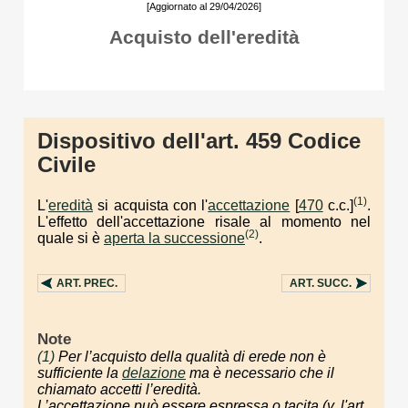
[Aggiornato al 29/04/2026]
Acquisto dell'eredità
Dispositivo dell'art. 459 Codice
Civile
(1)
L'
eredità
si acquista con l'
accettazione
[
470
c.c.]
.
L'effetto dell'accettazione risale al momento nel
(2)
quale si è
aperta la successione
.
ART.
PREC.
ART.
SUCC.
Note
(1)
Per l’acquisto della qualità di erede non è
sufficiente la
delazione
ma è necessario che il
chiamato accetti l’eredità.
L’accettazione può essere espressa o tacita (v. l'art.