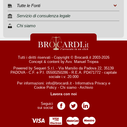
Tutte le Fonti
Servizio di consulenza legale
Chi siamo
Tutti i diritti riservati - Copyright © Brocardi.it 2003-2026
Concept & content by
Avv. Manuel Tropea
Powered by Sequeri S.r.l. - Via Marsilio da Padova 22, 35139
PADOVA - C.F. e P.I. 05500250286 - R.E.A. PD471772 - capitale
sociale i.v. 20.000
Per informazioni:
info@brocardi.it
-
Informativa Privacy
e
Cookie Policy
-
Chi siamo
-
Archivio
Lavora con noi
Seguici
Pagina Facebook
Pagina Twitter
Pagina LinkedIn
sui social