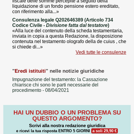
fiscale delle somme percepite a seguito della
liquidazione di un fondo pensione estero ereditato,
con riferimento alla...»
Consulenza legale Q202646389 (Articolo 734
Codice Civile -
Divisione fatta dal testatore
)
«Alla luce del contenuto della scheda testamentaria,
inviata in copia a questa Redazione, la disposizione
contenuta nel testamento olografo della de cuius , che
si chiede di...»
Vedi tutte le consulenze
"
Eredi istituiti
" nelle notizie giuridiche
Impugnazione del testamento: la Cassazione
chiarisce chi sono le parti necessarie del
procedimento
- 08/04/2021
HAI UN DUBBIO O UN PROBLEMA SU
QUESTO ARGOMENTO?
Scrivi alla nostra redazione giuridica
e ricevi la tua risposta
ENTRO 5 GIORNI
a soli 29,90 €