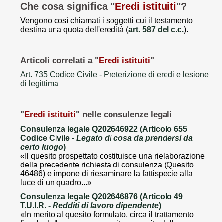
Che cosa significa "
Eredi istituiti
"?
Vengono così chiamati i soggetti cui il testamento
destina una quota dell'eredità (
art. 587 del c.c.
).
Articoli correlati a "
Eredi istituiti
"
Art. 735 Codice Civile
- Preterizione di eredi e lesione
di legittima
"
Eredi istituiti
" nelle consulenze legali
Consulenza legale Q202646922 (Articolo 655
Codice Civile -
Legato di cosa da prendersi da
certo luogo
)
«Il quesito prospettato costituisce una rielaborazione
della precedente richiesta di consulenza (Quesito
46486) e impone di riesaminare la fattispecie alla
luce di un quadro...»
Consulenza legale Q202646876 (Articolo 49
T.U.I.R. -
Redditi di lavoro dipendente
)
«In merito al quesito formulato, circa il trattamento