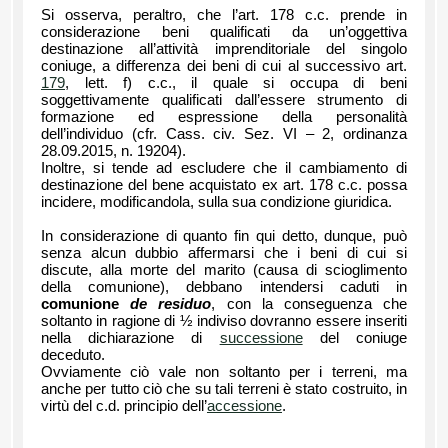
Si osserva, peraltro, che l’art. 178 c.c. prende in
considerazione beni qualificati da un’oggettiva
destinazione all’attività imprenditoriale del singolo
coniuge, a differenza dei beni di cui al successivo art.
179
, lett. f) c.c., il quale si occupa di beni
soggettivamente qualificati dall’essere strumento di
formazione ed espressione della personalità
dell’individuo (cfr. Cass. civ. Sez. VI – 2, ordinanza
28.09.2015, n. 19204).
Inoltre, si tende ad escludere che il cambiamento di
destinazione del bene acquistato ex art. 178 c.c. possa
incidere, modificandola, sulla sua condizione giuridica.
In considerazione di quanto fin qui detto, dunque, può
senza alcun dubbio affermarsi che i beni di cui si
discute, alla morte del marito (causa di scioglimento
della comunione), debbano intendersi caduti in
comunione
de residuo
, con la conseguenza che
soltanto in ragione di ½ indiviso dovranno essere inseriti
nella dichiarazione di
successione
del coniuge
deceduto.
Ovviamente ciò vale non soltanto per i terreni, ma
anche per tutto ciò che su tali terreni è stato costruito, in
virtù del c.d. principio dell’
accessione
.