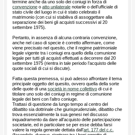
termine anche da uno solo dei coniugi in forza di
convenzione
o
atto unilaterale
notarile o dell’ufficiale di
stato civile del luogo in cui è stato celebrato il
matrimonio (con cui si stabiliva di assoggettare alla
separazione dei beni gli acquisti successivi al 20
settembre 1975).
Pertanto, in assenza di alcuna contraria convenzione,
anche nel caso di specie è corretto affermare, come
viene precisato nel quesito, che il regime patrimoniale
legale vigente tra i coniugi era quello della comunione
legale per tutti gli acquisti effettuati a decorrere dal 20
settembre 1975 (rientra in tale periodo l’acquisto delle
quote sociali di cui si discute).
Fatta questa premessa, si può adesso affrontare il tema
principale oggetto del quesito, ovvero quella della sorte
delle quote di una
società in nome collettivo
di cui è
titolare uno solo dei coniugi in regime di comunione
legale dei beni con l’altro coniuge.
Trattasi di questione da lungo tempo al centro del
dibattito sia dottrinale che giurisprudenziale, dibattito che
trova essenzialmente la sua genesi nel discusso
inquadramento da dare all’acquisto delle partecipazione
societarie, ed in particolare se per esse debba farsi
valere la regola generale dettata dall’
art. 177 del c.c.
(facendole, dunque, rientrare tra i beni oggetto di