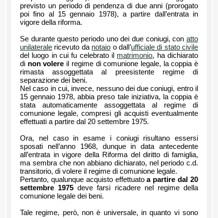
previsto un periodo di pendenza di due anni (prorogato
poi fino al 15 gennaio 1978), a partire dall’entrata in
vigore della riforma.
Se durante questo periodo uno dei due coniugi, con
atto
unilaterale
ricevuto da
notaio
o dall’
ufficiale di stato civile
del luogo in cui fu celebrato il
matrimonio
, ha dichiarato
di
non volere
il regime di comunione legale, la coppia è
rimasta assoggettata al preesistente regime di
separazione dei beni.
Nel caso in cui, invece, nessuno dei due coniugi, entro il
15 gennaio 1978, abbia preso tale iniziativa, la coppia è
stata automaticamente assoggettata al regime di
comunione legale, compresi gli acquisti eventualmente
effettuati a partire dal 20 settembre 1975.
Ora, nel caso in esame i coniugi risultano essersi
sposati nell’anno 1968, dunque in data antecedente
all’entrata in vigore della Riforma del diritto di famiglia,
ma sembra che non abbiano dichiarato, nel periodo c.d.
transitorio, di volere il regime di comunione legale.
Pertanto, qualunque acquisto effettuato
a partire dal 20
settembre 1975
deve farsi ricadere nel regime della
comunione legale dei beni.
Tale regime, però, non è universale, in quanto vi sono