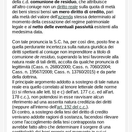
della c.d.
comunione de residuo
, che attribuisce
all’altro coniuge non un
diritto reale
sulla quota di metà
dei beni stessi bensì
un mero diritto di credito,
pari
alla metà del valore dell’
azienda
stessa determinato al
momento della cessazione del regime patrimoniale
legale e al
netto delle eventuali passività
esistenti alla
medesima data.
Con tale pronuncia la S.C. ha, per così dire, posto fine a
quella perdurante incertezza sulla natura giuridica dei
diritti spettanti al coniuge non imprenditore a titolo di
comunione
de residuo
, superando la tesi favorevole alla
natura reale di tali diritti, accolta da qualche pronuncia di
legittimità (Cass. n. 2680/2000; Cass. n. 7060/2004;
Cass. n. 19567/2008; Cass. n. 13760/2015) e da parte
della dottrina.
Il principale argomento addotto a sostegno di tale natura
reale era quello correlato al tenore letterale delle norme
(ci si riferiva alle lett. b) e c) dell’art. 177 c.c. ed all’art.
178 c.c.), non potendosi in esse ravvisare alcun
riferimento ad una asserita natura creditizia dei diritti
(neppure all’interno dell’
art. 192 del c.c.
).
Di contro, a sostegno della tesi del diritto di credito
venivano addotte ragioni di sostanza, facendosi rilevare
come l’accoglimento della tesi contrapposta non
avrebbe fatto altro che determinare il sorgere di una