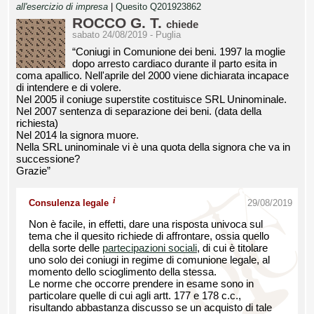
all'esercizio di impresa
|
Quesito Q201923862
ROCCO G. T.
chiede
sabato 24/08/2019 - Puglia
“Coniugi in Comunione dei beni. 1997 la moglie
dopo arresto cardiaco durante il parto esita in
coma apallico. Nell'aprile del 2000 viene dichiarata incapace
di intendere e di volere.
Nel 2005 il coniuge superstite costituisce SRL Uninominale.
Nel 2007 sentenza di separazione dei beni. (data della
richiesta)
Nel 2014 la signora muore.
Nella SRL uninominale vi è una quota della signora che va in
successione?
Grazie”
i
Consulenza legale
29/08/2019
Non è facile, in effetti, dare una risposta univoca sul
tema che il quesito richiede di affrontare, ossia quello
della sorte delle
partecipazioni sociali
, di cui è titolare
uno solo dei coniugi in regime di comunione legale, al
momento dello scioglimento della stessa.
Le norme che occorre prendere in esame sono in
particolare quelle di cui agli artt. 177 e 178 c.c.,
risultando abbastanza discusso se un acquisto di tale