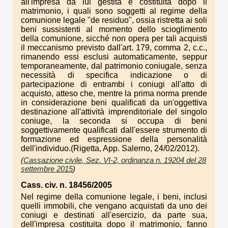
all'impresa da lui gestita e costituita dopo il
matrimonio, i quali sono soggetti al regime della
comunione legale "de residuo", ossia ristretta ai soli
beni sussistenti al momento dello scioglimento
della comunione, sicché non opera per tali acquisti
il meccanismo previsto dall'art. 179, comma 2, c.c.,
rimanendo essi esclusi automaticamente, seppur
temporaneamente, dal patrimonio coniugale, senza
necessità di specifica indicazione o di
partecipazione di entrambi i coniugi all'atto di
acquisto, atteso che, mentre la prima norma prende
in considerazione beni qualificati da un'oggettiva
destinazione all'attività imprenditoriale del singolo
coniuge, la seconda si occupa di beni
soggettivamente qualificati dall'essere strumento di
formazione ed espressione della personalità
dell'individuo.(Rigetta, App. Salerno, 24/02/2012).
(
Cassazione civile, Sez. VI-2, ordinanza n. 19204 del 28
settembre 2015
)
Cass. civ. n. 18456/2005
Nel regime della comunione legale, i beni, inclusi
quelli immobili, che vengano acquistati da uno dei
coniugi e destinati all'esercizio, da parte sua,
dell'impresa costituita dopo il matrimonio, fanno