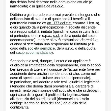
tipo debba farsi rientrare nella comunione attuale (o
immediata) o in quella
de residuo
.
Dottrina e giurisprudenza ormai prevalenti ritengono che
dell’acquisto di azioni o di quote sociali beneficia il
patrimonio comune ex
art. 177 del c.c.
comma 1 lett. a),
e ciò quando dalla partecipazione in società discende
una responsabilità limitata (quindi nel caso in cui si tratti
di partecipazione in s.p.a.,
s.r.l.
o della quota del socio
accomandante), mentre si avrà comunione
de residuo
quando si determina una responsabilità illimitata (è il
caso della
società semplice
, della s.n.c. o della quota
del
socio accomandatario
).
Secondo tale tesi, dunque, il criterio da applicare è
quello della limitatezza della responsabilità, con lo scopo
ben preciso di tutelare il coniuge dell’acquirente (ove per
acquirente deve anche intendersi colui che, come nel
caso di specie, costituisce una s.r.l. unipersonale).
In particolare, nell’aderire a tale tesi i giudici di legittimità
ritengono che debba darsi prevalenza al carattere di
investimento patrimoniale dell’acquisto e che si debba in
ogni caso distinguere il profilo della legittimazione
all’esercizio dei poteri sociali (riconosciuto al solo
coniuge iscritto nel libro dei soci) da quello della
contitolarità.