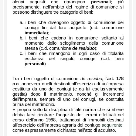
alcuni acquisti che rimangono
personali
; più
precisamente, nell’ambito del regime di comunione si
possono distinguere tre categorie di beni:
i beni che divengono oggetto di comunione dei
coniugi fin dal loro acquisto (c.d. comunione
immediata
);
i beni che cadono in comunione soltanto al
momento dello scioglimento della comunione
stessa (c.d. comunione
de residuo
);
i beni che rimangono in ogni caso di titolarità
esclusiva del singolo coniuge (c.d. beni
personali
).
Tra i beni oggetto di comunione
de residuo
,
l’
art. 178
c.c.
annovera quelli destinati all’esercizio di un’impresa
costituita da uno dei coniugi (e da lui esclusivamente
gestita) dopo il matrimonio, nonché gli incrementi
dell’impresa, sempre di uno dei coniugi, se costituita
prima del matrimonio.
È proprio sotto la disciplina di tale norma che si ritiene
debba farsi rientrare l’acquisto dei terreni effettuati nel
corso dell’anno 1998, trattandosi di immobili destinati
all’esercizio dell’impresa agraria del coniuge
acquirente
,
come espressamente dichiarato nell’atto di acquisto.