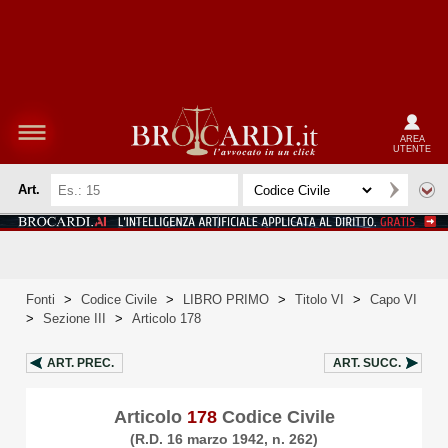
AREA
UTENTE
Art.
Fonti
>
Codice Civile
>
LIBRO PRIMO
>
Titolo VI
>
Capo VI
>
Sezione III
>
Articolo 178
ART.
PREC.
ART.
SUCC.
Articolo
178
Codice Civile
(R.D. 16 marzo 1942, n. 262)