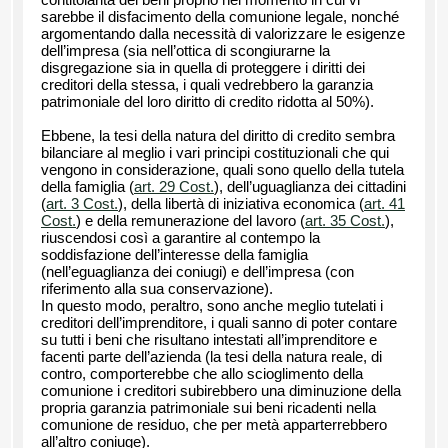
contitolarità dei beni proprio nel momento in cui vi
sarebbe il disfacimento della comunione legale, nonché
argomentando dalla necessità di valorizzare le esigenze
dell’impresa (sia nell’ottica di scongiurarne la
disgregazione sia in quella di proteggere i diritti dei
creditori della stessa, i quali vedrebbero la garanzia
patrimoniale del loro diritto di credito ridotta al 50%).
Ebbene, la tesi della natura del diritto di credito sembra
bilanciare al meglio i vari principi costituzionali che qui
vengono in considerazione, quali sono quello della tutela
della famiglia (
art. 29 Cost.
), dell’uguaglianza dei cittadini
(
art. 3 Cost.
), della libertà di iniziativa economica (
art. 41
Cost.
) e della remunerazione del lavoro (
art. 35 Cost.
),
riuscendosi così a garantire al contempo la
soddisfazione dell’interesse della famiglia
(nell’eguaglianza dei coniugi) e dell’impresa (con
riferimento alla sua conservazione).
In questo modo, peraltro, sono anche meglio tutelati i
creditori dell’imprenditore, i quali sanno di poter contare
su tutti i beni che risultano intestati all’imprenditore e
facenti parte dell’azienda (la tesi della natura reale, di
contro, comporterebbe che allo scioglimento della
comunione i creditori subirebbero una diminuzione della
propria garanzia patrimoniale sui beni ricadenti nella
comunione de residuo, che per metà apparterrebbero
all’altro coniuge).