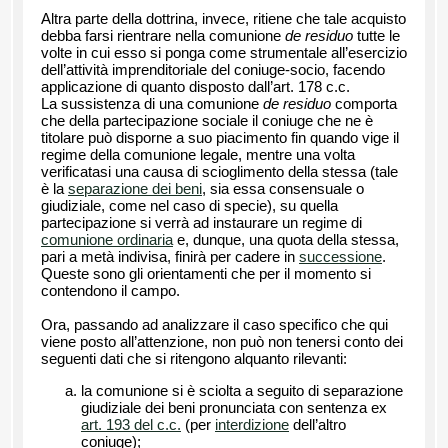
Altra parte della dottrina, invece, ritiene che tale acquisto
debba farsi rientrare nella comunione
de residuo
tutte le
volte in cui esso si ponga come strumentale all’esercizio
dell’attività imprenditoriale del coniuge-socio, facendo
applicazione di quanto disposto dall’art. 178 c.c.
La sussistenza di una comunione
de residuo
comporta
che della partecipazione sociale il coniuge che ne è
titolare può disporne a suo piacimento fin quando vige il
regime della comunione legale, mentre una volta
verificatasi una causa di scioglimento della stessa (tale
è la
separazione dei beni
, sia essa consensuale o
giudiziale, come nel caso di specie), su quella
partecipazione si verrà ad instaurare un regime di
comunione ordinaria
e, dunque, una quota della stessa,
pari a metà indivisa, finirà per cadere in
successione
.
Queste sono gli orientamenti che per il momento si
contendono il campo.
Ora, passando ad analizzare il caso specifico che qui
viene posto all’attenzione, non può non tenersi conto dei
seguenti dati che si ritengono alquanto rilevanti:
la comunione si è sciolta a seguito di separazione
giudiziale dei beni pronunciata con sentenza ex
art. 193 del c.c.
(per
interdizione
dell’altro
coniuge);