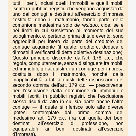
tutti i beni, inclusi quelli immobili e quelli mobili
iscritti in pubblici registri, che vengano acquistati da
uno dei coniugi e destinati all'esercizio d'impresa
costituita dopo il matrimonio, fanno parte della
comunione medesima solo
de residuo
, cioè, se e
nei limiti in cui sussistano al momento del suo
scioglimento, e, pertanto, prima di tale evento, sono
aggredibili per intero da parte del creditore del
coniuge acquirente (il quale, creditore, deduca e
dimostri il verificarsi di detta obiettiva destinazione).
Questo principio discende dall'art. 178 c.c., che
regola, compiutamente, senza distinguere fra mobili
ed immobili, gli acquisti di un coniuge per impresa
costituita dopo il matrimonio, nonché dalla
inapplicabilità a tali acquisti delle disposizioni del
secondo comma dell'art. 179 c.c. — prescrivente,
per l'esclusione dalla comunione di immobili o
mobili iscritti in pubblici registri, che l'esclusione
stessa risulti da atto in cui sia parte anche l'altro
coniuge — il quale si riferisce solo alle diverse
ipotesi contemplate dal primo comma del
medesimo art. 179 c.c. (fra cui quella dei beni
destinati all'esercizio di professione, non
equiparabili ai beni destinati all'esercizio
d'impresa).