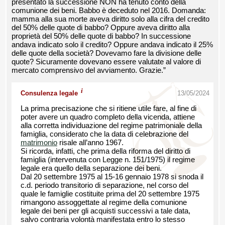
presentato la successione NON ha tenuto conto della
comunione dei beni. Babbo è deceduto nel 2016. Domanda:
mamma alla sua morte aveva diritto solo alla cifra del credito
del 50% delle quote di babbo? Oppure aveva diritto alla
proprietà del 50% delle quote di babbo? In successione
andava indicato solo il credito? Oppure andava indicato il 25%
delle quote della società? Dovevamo fare la divisione delle
quote? Sicuramente dovevano essere valutate al valore di
mercato comprensivo del avviamento. Grazie.”
i
Consulenza legale
13/05/2024
La prima precisazione che si ritiene utile fare, al fine di
poter avere un quadro completo della vicenda, attiene
alla corretta individuazione del regime patrimoniale della
famiglia, considerato che la data di celebrazione del
matrimonio
risale all’anno 1967.
Si ricorda, infatti, che prima della riforma del diritto di
famiglia (intervenuta con Legge n. 151/1975) il regime
legale era quello della separazione dei beni.
Dal 20 settembre 1975 al 15-16 gennaio 1978 si snoda il
c.d. periodo transitorio di separazione, nel corso del
quale le famiglie costituite prima del 20 settembre 1975
rimangono assoggettate al regime della comunione
legale dei beni per gli acquisti successivi a tale data,
salvo contraria volontà manifestata entro lo stesso