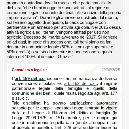
proprietà contadina dove la moglie, che partecipa all'atto,
dichiara "che i beni in oggetto sono sottratti al regime di
comunione legale in quanto destinati all'esercizio della propria
impresa agraria". Durante gli anni viene costruito dal marito,
sul terreno oggetto di acquisto, la casa coniugale con
pertinenza e un annesso per attività agricola. Nel 2015 cessa
attività agricola ed i terreni vengono affittati per uso non
agricolo. Decesso del marito avvenuto nel 2017. Si richiede
se ad oggi, in sede di successione, tali beni siano da far
rientare in comunione legale (50% al coniuge superstite e
50% eredità) o se sia da inserire in successione la quota
intera del 100% al decuius. Grazie.”
i
Consulenza legale
20/02/2025
L’
art. 159 del c.c.
dispone che, in mancanza di diversa
convenzione, stipulata ex
art. 162 del c.c.
, il regime
patrimoniale legale della famiglia è quello della
comunione dei beni
, quale risulta regolata agli artt.
177
e ss. c.c.
Tale disciplina ha trovato applicazione automatica
soltanto per le coppie sposatesi dopo l’entrata in vigore
della c.d. Legge di Riforma del diritto di famiglia (la
Legge 20.09.1975, n. 151) mentre, per le coppie già
unite in matrimonio a quella data (quale la coppia di cui
al quesito in oggetto), l’art. 228 della suddetta legge ha