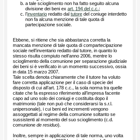
a tale scioglimento non ha fatto seguito alcuna
divisione dei beni ex
art. 194 del c.c.
;
l’
inventario
redatto dal
tutore
del coniuge interdetto
non fa alcuna menzione di tale quota di
partecipazione sociale.
Ebbene, si ritiene che sia abbastanza corretta la
mancata menzione di tale quota di compartecipazione
sociale nell’inventario redatto dal tutore, in quanto lo
stesso risulta compiuto nell’anno 2006, mentre lo
scioglimento della comunione per separazione giudiziale
dei beni si è verificato in un momento successivo, ossia
in data 15 marzo 2007.
Tale scelta denota chiaramente che il tutore ha voluto
fare corretta applicazione per il caso di specie del
disposto di cui all’art. 178 c.c., la sola norma tra quelle
citate che fa espresso riferimento all’impresa facente
capo ad uno solo dei coniugi e costituita dopo il
matrimonio (tale non può che considerarsi la s.r.l.
unipersonale), i cui beni ed incrementi vengono
assoggettati al regime della comunione soltanto se
sussistenti al momento del suo scioglimento (c.d.
comunione
de residuo
).
Inoltre, sempre in applicazione di tale norma, uno volta