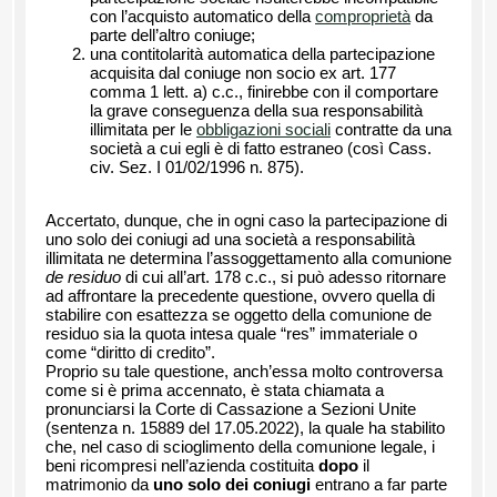
con l’acquisto automatico della
comproprietà
da
parte dell’altro coniuge;
una contitolarità automatica della partecipazione
acquisita dal coniuge non socio ex art. 177
comma 1 lett. a) c.c., finirebbe con il comportare
la grave conseguenza della sua responsabilità
illimitata per le
obbligazioni sociali
contratte da una
società a cui egli è di fatto estraneo (così Cass.
civ. Sez. I 01/02/1996 n. 875).
Accertato, dunque, che in ogni caso la partecipazione di
uno solo dei coniugi ad una società a responsabilità
illimitata ne determina l’assoggettamento alla comunione
de residuo
di cui all’art. 178 c.c., si può adesso ritornare
ad affrontare la precedente questione, ovvero quella di
stabilire con esattezza se oggetto della comunione de
residuo sia la quota intesa quale “res” immateriale o
come “diritto di credito”.
Proprio su tale questione, anch’essa molto controversa
come si è prima accennato, è stata chiamata a
pronunciarsi la Corte di Cassazione a Sezioni Unite
(sentenza n. 15889 del 17.05.2022), la quale ha stabilito
che, nel caso di scioglimento della comunione legale, i
beni ricompresi nell’azienda costituita
dopo
il
matrimonio da
uno solo dei coniugi
entrano a far parte