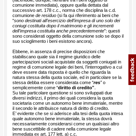
comunione immediata), oppure quella dettata dal
successivo art. 178 c.c., norma che disciplina la c.d.
comunione
de residuo
(si fa qui riferimento ai beni che
“
sono destinati all’esercizio dell’impresa di uno solo dei
coniugi costituita dopo il matrimonio e gli incrementi
dell’impresa costituita anche precedentemente
”: questi
sono considerati oggetto della comunione solo se dopo il
suo scioglimento i beni esistono ancora).
Ebbene, in assenza di precise disposizioni che
stabiliscano quale sia il regime giuridico delle
partecipazioni sociali acquistate da soggetti coniugati in
regime di comunione legale dei beni, l’interrogativo a cui
deve essere data risposta è quello che riguarda la
natura stessa della quota sociale, ed in particolare se la
stessa debba essere considerata come “
res
”
o
semplicemente come “
diritto di credito”
.
Su tale particolare questione si sono sviluppati due
diversi indirizzi, il primo dei quali considera la quota
societaria come un autonomo bene immateriale, mentre
il secondo le attribuisce natura di diritto di credito.
E’ evidente che se si aderisce alla tesi della quota intesa
quale autonomo bene immateriale, la stessa dovrà
necessariamente considerarsi come un qualsiasi altro
bene suscettibile di cadere nella comunione legale
immediata ex art. 177 lett. a) c.c.