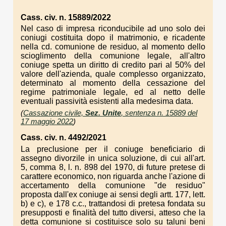
Cass. civ. n. 15889/2022
Nel caso di impresa riconducibile ad uno solo dei
coniugi costituita dopo il matrimonio, e ricadente
nella cd. comunione de residuo, al momento dello
scioglimento della comunione legale, all'altro
coniuge spetta un diritto di credito pari al 50% del
valore dell'azienda, quale complesso organizzato,
determinato al momento della cessazione del
regime patrimoniale legale, ed al netto delle
eventuali passività esistenti alla medesima data.
(
Cassazione civile,
Sez. Unite
, sentenza n. 15889 del
17 maggio 2022
)
Cass. civ. n. 4492/2021
La preclusione per il coniuge beneficiario di
assegno divorzile in unica soluzione, di cui all'art.
5, comma 8, l. n. 898 del 1970, di future pretese di
carattere economico, non riguarda anche l'azione di
accertamento della comunione "de residuo"
proposta dall'ex coniuge ai sensi degli artt. 177, lett.
b) e c), e 178 c.c., trattandosi di pretesa fondata su
presupposti e finalità del tutto diversi, atteso che la
detta comunione si costituisce solo su taluni beni