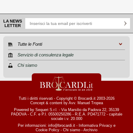
LA NEWS
LETTER
Tutte le Fonti
Servizio di consulenza legale
Chi siamo
Tutti i diritti riservati - Copyright © Brocardi.it 2003-2026
Concept & content by
Avv. Manuel Tropea
Powered by Sequeri S.r.l. - Via Marsilio da Padova 22, 35139
PADOVA - C.F. e P.I. 05500250286 - R.E.A. PD471772 - capitale
sociale i.v. 20.000
Per informazioni:
info@brocardi.it
-
Informativa Privacy
e
Cookie Policy
-
Chi siamo
-
Archivio