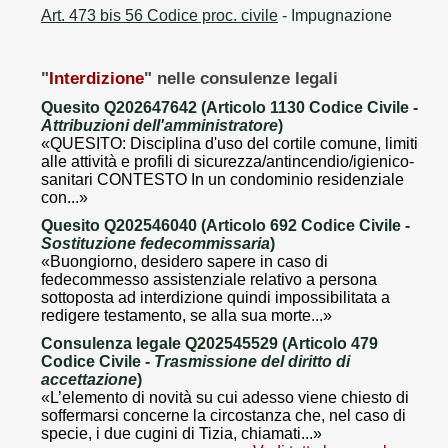
Art. 473 bis 56 Codice proc. civile
- Impugnazione
"
Interdizione
" nelle consulenze legali
Quesito Q202647642 (Articolo 1130 Codice Civile -
Attribuzioni dell'amministratore
)
«QUESITO: Disciplina d'uso del cortile comune, limiti
alle attività e profili di sicurezza/antincendio/igienico-
sanitari CONTESTO In un condominio residenziale
con...»
Quesito Q202546040 (Articolo 692 Codice Civile -
Sostituzione fedecommissaria
)
«Buongiorno, desidero sapere in caso di
fedecommesso assistenziale relativo a persona
sottoposta ad interdizione quindi impossibilitata a
redigere testamento, se alla sua morte...»
Consulenza legale Q202545529 (Articolo 479
Codice Civile -
Trasmissione del diritto di
accettazione
)
«L’elemento di novità su cui adesso viene chiesto di
soffermarsi concerne la circostanza che, nel caso di
specie, i due cugini di Tizia, chiamati...»