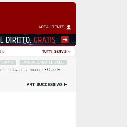
AREA UTENTE
I
TUTTI I SERVIZI
I SIAMO
CONSULENZA LEGALE
mento davanti al tribunale
>
Capo IV
-
ART.
SUCCESSIVO