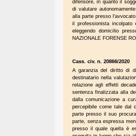
difensore, in quanto il sogg
di valutare autonomamente gl
alla parte presso l'avvocato 
il professionista incolpat
eleggendo domicilio pres
NAZIONALE FORENSE ROMA
Cass. civ. n. 20866/2020
A garanzia del diritto di d
destinatario nella valutazi
relazione agli effetti decad
sentenza finalizzata alla d
dalla comunicazione a cura
percepibile come tale dal d
parte presso il suo procurat
parte, senza espressa menzi
presso il quale quella è e
eseguita in luogo che sia 