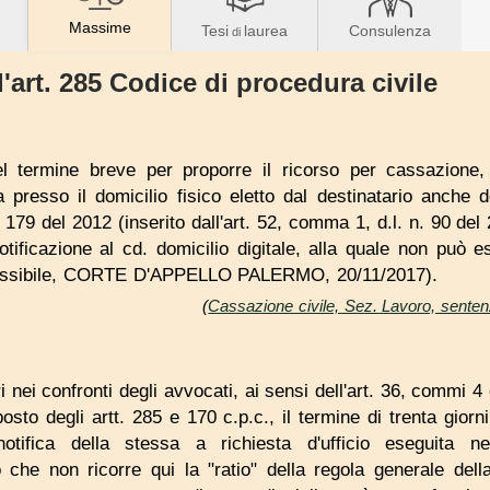
Massime
Tesi
laurea
Consulenza
di
l'art. 285 Codice di procedura civile
el termine breve per proporre il ricorso per cassazione,
a presso il domicilio fisico eletto dal destinatario anche d
n. 179 del 2012 (inserito dall'art. 52, comma 1, d.l. n. 90 de
otificazione al cd. domicilio digitale, alla quale non può 
missibile, CORTE D'APPELLO PALERMO, 20/11/2017).
(
Cassazione civile, Sez. Lavoro, senten
ri nei confronti degli avvocati, ai sensi dell'art. 36, commi 4 
osto degli artt. 285 e 170 c.p.c., il termine di trenta gior
ifica della stessa a richiesta d'ufficio eseguita nei 
che non ricorre qui la "ratio" della regola generale della