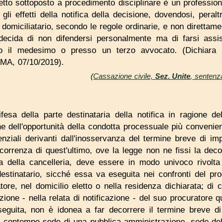
etto sottoposto a procedimento disciplinare è un profession
i effetti della notifica della decisione, dovendosi, peralt
domiciliatario, secondo le regole ordinarie, e non direttamen
o decida di non difendersi personalmente ma di farsi assi
so il medesimo o presso un terzo avvocato. (Dichiara
, 07/10/2019).
(
Cassazione civile,
Sez. Unite
, sentenz
ifesa della parte destinataria della notifica in ragione 
one dell'opportunità della condotta processuale più convenie
enziali derivanti dall'inosservanza del termine breve di im
ecorrenza di quest'ultimo, ove la legge non ne fissi la de
 della cancelleria, deve essere in modo univoco rivolta 
estinatario, sicché essa va eseguita nei confronti del pro
ore, nel domicilio eletto o nella residenza dichiarata; di 
one - nella relata di notificazione - del suo procuratore q
seguita, non è idonea a far decorrere il termine breve 
al contempo sede di una pubblica amministrazione, sede del