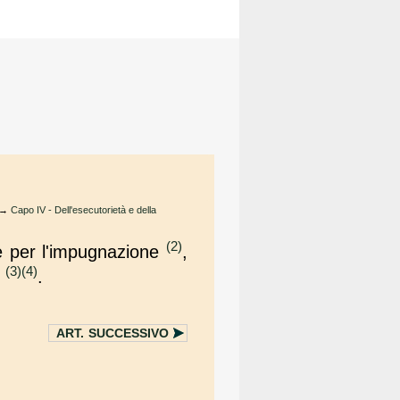
→
Capo IV - Dell'esecutorietà e della
(2)
ne per l'impugnazione
,
(3)
(4)
]
.
ART.
SUCCESSIVO