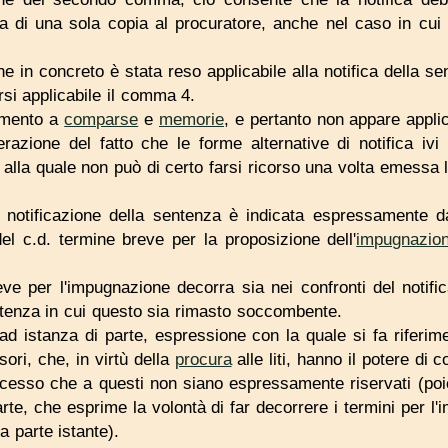
di una sola copia al procuratore, anche nel caso in cui q
e in concreto è stata reso applicabile alla notifica della s
rsi applicabile il comma 4.
rimento a
comparse
e
memorie
, e pertanto non appare applic
razione del fatto che le forme alternative di notifica ivi
, alla quale non può di certo farsi ricorso una volta emessa 
la notificazione della sentenza è indicata espressamente 
el c.d. termine breve per la proposizione dell'
impugnazio
eve per l'impugnazione decorra sia nei confronti del notifi
entenza in cui questo sia rimasto soccombente.
 ad istanza di parte, espressione con la quale si fa riferim
sori, che, in virtù della
procura
alle liti, hanno il potere di c
 processo che a questi non siano espressamente riservati (poi
te, che esprime la volontà di far decorrere i termini per l'
a parte istante).