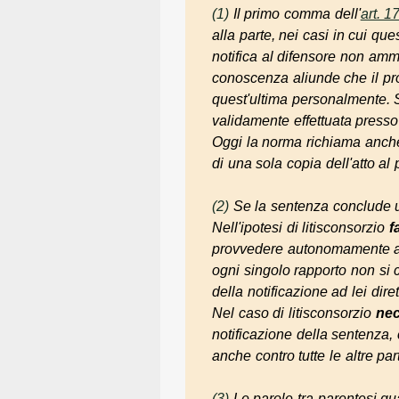
(1)
Il primo comma dell'
art. 1
alla parte, nei casi in cui qu
notifica al difensore non amme
conoscenza aliunde che il pro
quest'ultima personalmente. Se
validamente effettuata press
Oggi la norma richiama anche
di una sola copia dell'atto al 
(2)
Se la sentenza conclude un
Nell'ipotesi di litisconsorzio
f
provvedere autonomamente alla
ogni singolo rapporto non si 
della notificazione ad lei diret
Nel caso di litisconsorzio
nec
notificazione della sentenza, 
anche contro tutte le altre pa
(3)
Le parole tra parentesi q