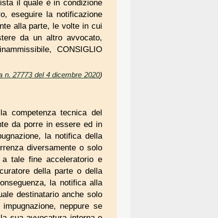
ista il quale è in condizione
ro, eseguire la notificazione
te alla parte, le volte in cui
stere da un altro avvocato,
 inammissibile, CONSIGLIO
a n. 27773 del 4 dicembre 2020
)
della competenza tecnica del
nte da porre in essere ed in
pugnazione, la notifica della
correnza diversamente o solo
a tale fine acceleratorio e
curatore della parte o della
conseguenza, la notifica alla
uale destinatario anche solo
di impugnazione, neppure se
la sua avvocatura interna e