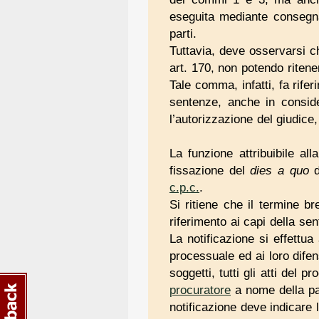
eseguita mediante consegna 
parti.
Tuttavia, deve osservarsi ch
art. 170, non potendo ritene
Tale comma, infatti, fa rife
sentenze, anche in conside
l’autorizzazione del giudice
La funzione attribuibile al
fissazione del
dies a quo
d
c.p.c.
.
Si ritiene che il termine br
riferimento ai capi della s
La notificazione si effettua
processuale ed ai loro difen
soggetti, tutti gli atti del
procuratore
a nome della par
notificazione deve indicare l