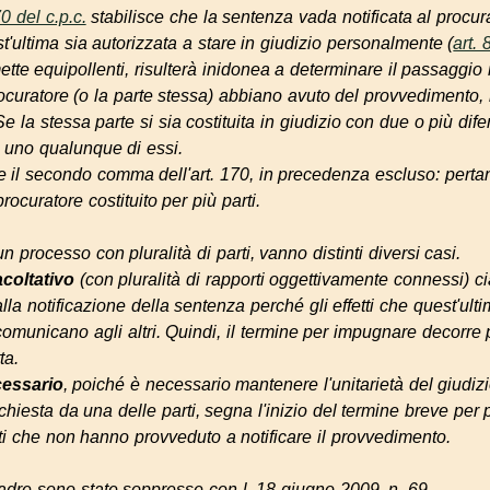
70 del c.p.c.
stabilisce che la sentenza vada notificata al procura
est'ultima sia autorizzata a stare in giudizio personalmente (
art. 
tte equipollenti, risulterà inidonea a determinare il passaggio 
curatore (o la parte stessa) abbiano avuto del provvedimento, n
 la stessa parte si sia costituita in giudizio con due o più difen
o uno qualunque di essi.
 il secondo comma dell'art. 170, in precedenza escluso: pertan
procuratore costituito per più parti.
 processo con pluralità di parti, vanno distinti diversi casi.
acoltativo
(con pluralità di rapporti oggettivamente connessi) 
 notificazione della sentenza perché gli effetti che quest'ult
comunicano agli altri. Quindi, il termine per impugnare decorre 
ta.
essario
, poiché è necessario mantenere l'unitarietà del giudiz
chiesta da una delle parti, segna l'inizio del termine breve per
rti che non hanno provveduto a notificare il provvedimento.
uadre sono state soppresse con l. 18 giugno 2009, n. 69.