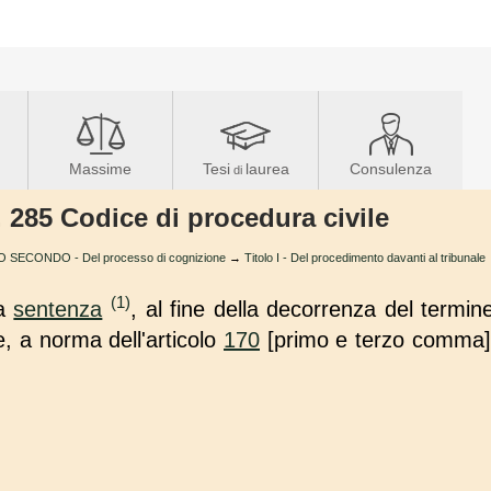
Massime
Tesi
laurea
Consulenza
di
t. 285 Codice di procedura civile
O SECONDO - Del processo di cognizione
→
Titolo I - Del procedimento davanti al tribunale
(1)
la
sentenza
, al fine della decorrenza del termi
te, a norma dell'articolo
170
[primo e terzo comma