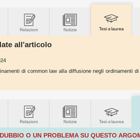
Tesi
laurea
Relazioni
Notizie
di
ate all'articolo
024
ordinamenti di common law alla diffusione negli ordinamenti di c
Relazioni
Notizie
Tesi
laurea
di
 DUBBIO O UN PROBLEMA SU QUESTO ARG