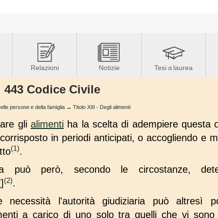
Relazioni
Notizie
Tesi
laurea
di
. 443 Codice Civile
le persone e della famiglia
→
Titolo XIII - Degli alimenti
are gli
alimenti
ha la scelta di adempiere questa 
orrisposto in periodi anticipati, o accogliendo e 
(1)
tto
.
iaria può però, secondo le circostanze, de
(2)
7
]
.
 necessità l'autorità giudiziaria può altresì
imenti a carico di uno solo tra quelli che vi sono 