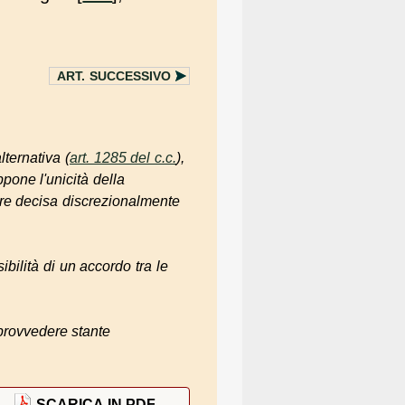
ART.
SUCCESSIVO
ternativa (
art. 1285 del c.c.
),
ppone l'unicità della
re decisa discrezionalmente
ibilità di un accordo tra le
 provvedere stante
SCARICA IN PDF