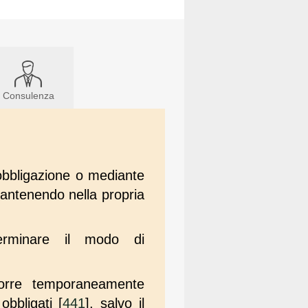
Consulenza
obbligazione o mediante
mantenendo nella propria
terminare il modo di
 porre temporaneamente
obbligati [
441
], salvo il