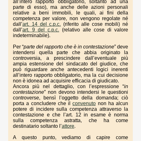
all’intero rapporto obbligatorio, soltanto ad una
parte di esso), ma anche delle azioni personali
relative a beni immobili, le quali, ai fini della
competenza per valore, non vengono regolate né
dall’
art. 14 del c.p.c.
(riferito alle cose mobili) né
dall’
art. 9 del c.p.c.
(relativo alle cose di valore
indeterminabile).
Per “
parte del rapporto che è in contestazione
” deve
intendersi quella parte che abbia originato la
controversia, a prescindere dall’eventuale più
ampia estensione del sindacato del giudice, che
può riguardare anche antecedenti logici inerenti
all’intero rapporto obbligatorio, ma la cui decisione
non è idonea ad acquisire efficacia di giudicato.
Ancora più nel dettaglio, con l’espressione “
in
contestazione
” non devono intendersi le questioni
controverse, bensì l’oggetto della domanda; ciò
porta a concludere che il
convenuto
non ha alcun
potere di incidere sulla competenza attraverso la
contestazione e che l’art. 12 in esame è norma
sulla competenza astratta, che ha come
destinatario soltanto l’
attore
.
A questo punto, vediamo di capire come