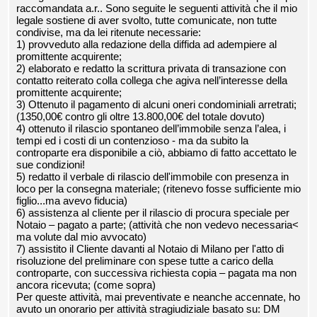
raccomandata a.r.. Sono seguite le seguenti attività che il mio
legale sostiene di aver svolto, tutte comunicate, non tutte
condivise, ma da lei ritenute necessarie:
1) provveduto alla redazione della diffida ad adempiere al
promittente acquirente;
2) elaborato e redatto la scrittura privata di transazione con
contatto reiterato colla collega che agiva nell’interesse della
promittente acquirente;
3) Ottenuto il pagamento di alcuni oneri condominiali arretrati;
(1350,00€ contro gli oltre 13.800,00€ del totale dovuto)
4) ottenuto il rilascio spontaneo dell’immobile senza l’alea, i
tempi ed i costi di un contenzioso - ma da subito la
controparte era disponibile a ciò, abbiamo di fatto accettato le
sue condizioni!
5) redatto il verbale di rilascio dell'immobile con presenza in
loco per la consegna materiale; (ritenevo fosse sufficiente mio
figlio...ma avevo fiducia)
6) assistenza al cliente per il rilascio di procura speciale per
Notaio – pagato a parte; (attività che non vedevo necessaria<
ma volute dal mio avvocato)
7) assistito il Cliente davanti al Notaio di Milano per l'atto di
risoluzione del preliminare con spese tutte a carico della
controparte, con successiva richiesta copia – pagata ma non
ancora ricevuta; (come sopra)
Per queste attività, mai preventivate e neanche accennate, ho
avuto un onorario per attività stragiudiziale basato su: DM