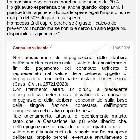
La massima concessione sarebbe uno sconto del 30%.
Ho già avuto esperienza che, anche quando, dopo anni, il
giudice ti dà ragione e ti liquida le spese legali l'importo non è
mai più del 50% di quanto hai speso.
Ho necessità di capire perché se è giusto il calcolo del
preventivo rinuncio ma se non lo è cerco un altro legale più
disponibile e ragionevole.”
i
Consulenza legale
11/06/2026
Nei procedimenti di impugnazione delle delibere
dell’
assemblea condominiale
, il valore da considerare ai
fini del pagamento del contributo unificato è
rappresentato dal valore della delibera oggetto di
impugnazione, non della parte posta in contestazione
(Cass. Civ., n. 25721/2023).
Con riferimento all’art. 12 c.p.c., la precedente
giurisprudenza determinava il valore della causa di
impugnazione della delibera condominiale sulla base
della singola frazione contestata dell’importo
complessivo del relativo capo di spesa.
Tale orientamento, tuttavia, è recentemente mutato,
tanto che la Cassazione ha più volte ribadito che,
nell’impugnazione di una delibera di riparto spese, il
valore non è la sola
quota
del singolo, ma l’intera spesa
deliberata, proprio perché l’eventuale annullamento o