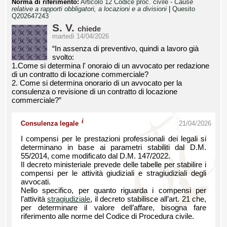
Norma di riferimento:
Articolo 12 Codice proc. civile -
Cause
relative a rapporti obbligatori, a locazioni e a divisioni
|
Quesito
Q202647243
S. V.
chiede
martedì 14/04/2026
“In assenza di preventivo, quindi a lavoro già
svolto:
1.Come si determina l' onoraio di un avvocato per redazione
di un contratto di locazione commerciale?
2. Come si determina onorario di un avvocato per la
consulenza o revisione di un contratto di locazione
commerciale?”
i
Consulenza legale
21/04/2026
I compensi per le prestazioni professionali dei legali si
determinano in base ai parametri stabiliti dal D.M.
55/2014, come modificato dal D.M. 147/2022.
Il decreto ministeriale prevede delle tabelle per stabilire i
compensi per le attività giudiziali e stragiudiziali degli
avvocati.
Nello specifico, per quanto riguarda i compensi per
l’attività
stragiudiziale
, il decreto stabilisce all’art. 21 che,
per determinare il valore dell’affare, bisogna fare
riferimento alle norme del Codice di Procedura civile.