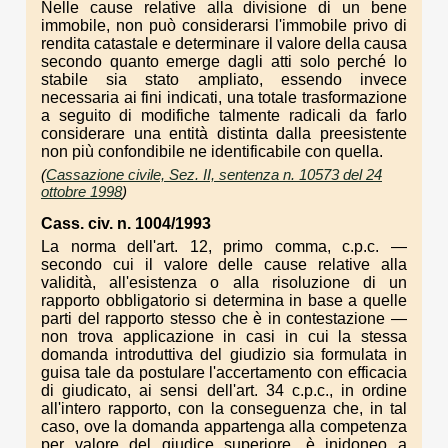
Nelle cause relative alla divisione di un bene
immobile, non può considerarsi l'immobile privo di
rendita catastale e determinare il valore della causa
secondo quanto emerge dagli atti solo perché lo
stabile sia stato ampliato, essendo invece
necessaria ai fini indicati, una totale trasformazione
a seguito di modifiche talmente radicali da farlo
considerare una entità distinta dalla preesistente
non più confondibile ne identificabile con quella.
(
Cassazione civile, Sez. II, sentenza n. 10573 del 24
ottobre 1998
)
Cass. civ. n. 1004/1993
La norma dell'art. 12, primo comma, c.p.c. —
secondo cui il valore delle cause relative alla
validità, all'esistenza o alla risoluzione di un
rapporto obbligatorio si determina in base a quelle
parti del rapporto stesso che è in contestazione —
non trova applicazione in casi in cui la stessa
domanda introduttiva del giudizio sia formulata in
guisa tale da postulare l'accertamento con efficacia
di giudicato, ai sensi dell'art. 34 c.p.c., in ordine
all'intero rapporto, con la conseguenza che, in tal
caso, ove la domanda appartenga alla competenza
per valore del giudice superiore, è inidoneo a