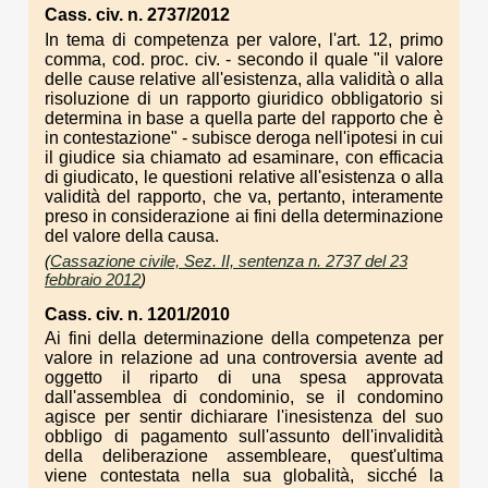
Cass. civ. n. 2737/2012
In tema di competenza per valore, l'art. 12, primo
comma, cod. proc. civ. - secondo il quale "il valore
delle cause relative all'esistenza, alla validità o alla
risoluzione di un rapporto giuridico obbligatorio si
determina in base a quella parte del rapporto che è
in contestazione" - subisce deroga nell'ipotesi in cui
il giudice sia chiamato ad esaminare, con efficacia
di giudicato, le questioni relative all'esistenza o alla
validità del rapporto, che va, pertanto, interamente
preso in considerazione ai fini della determinazione
del valore della causa.
(
Cassazione civile, Sez. II, sentenza n. 2737 del 23
febbraio 2012
)
Cass. civ. n. 1201/2010
Ai fini della determinazione della competenza per
valore in relazione ad una controversia avente ad
oggetto il riparto di una spesa approvata
dall'assemblea di condominio, se il condomino
agisce per sentir dichiarare l'inesistenza del suo
obbligo di pagamento sull'assunto dell'invalidità
della deliberazione assembleare, quest'ultima
viene contestata nella sua globalità, sicché la