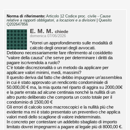
Norma di riferimento:
Articolo 12 Codice proc. civile -
Cause
relative a rapporti obbligatori, a locazioni e a divisioni
|
Quesito
Q202647856
E. M. M.
chiede
domenica 07/06/2026
“Vorrei un approfondimento sulle modalità di
calcolo degli onorari degli avvocati.
Debbono necessariamente fare riferimento al cosiddetto
“valore della causa” che serve per determinare i diritti da
pagare iscrivendola a ruolo?
C'è totale discrezionalità o un metodo da applicare per
applicare valori minimi, medi, massimi?
Il quesito deriva dal fatto che debbo impugnare un’assemblea
in cui è stato approvato un rendiconto condominiale di
50.000,00 € ma, la mia quota nel riparto di aggira su 2000,00€
e la parte errata ad alcune centinaia nonché la nullità di un
altro punto deliberato che comporta un costo totale per il
condominio di 1500,00 €
Gli errori di calcolo sono macroscopici e la nullità più che
evidente ma mi è stato presentato un preventivo che applica
valori medi dello scaglione di valore indeterminato.
In concreto per contestare un addebito sbagliato di importo
limitato dovrei impegnarmi a pagare al legale più di 8000,00 €.