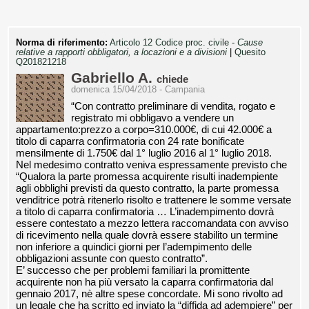
Norma di riferimento:
Articolo 12 Codice proc. civile -
Cause
relative a rapporti obbligatori, a locazioni e a divisioni
|
Quesito
Q201821218
Gabriello A.
chiede
domenica 15/04/2018 - Campania
“Con contratto preliminare di vendita, rogato e
registrato mi obbligavo a vendere un
appartamento:prezzo a corpo=310.000€, di cui 42.000€ a
titolo di caparra confirmatoria con 24 rate bonificate
mensilmente di 1.750€ dal 1° luglio 2016 al 1° luglio 2018.
Nel medesimo contratto veniva espressamente previsto che
“Qualora la parte promessa acquirente risulti inadempiente
agli obblighi previsti da questo contratto, la parte promessa
venditrice potrà ritenerlo risolto e trattenere le somme versate
a titolo di caparra confirmatoria … L’inadempimento dovrà
essere contestato a mezzo lettera raccomandata con avviso
di ricevimento nella quale dovrà essere stabilito un termine
non inferiore a quindici giorni per l’adempimento delle
obbligazioni assunte con questo contratto”.
E’ successo che per problemi familiari la promittente
acquirente non ha più versato la caparra confirmatoria dal
gennaio 2017, nè altre spese concordate. Mi sono rivolto ad
un legale che ha scritto ed inviato la “diffida ad adempiere” per