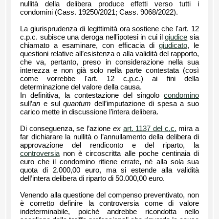
nullità della delibera produce effetti verso tutti i
condomini (Cass. 19250/2021; Cass. 9068/2022).
La giurisprudenza di legittimità ora sostiene che l'art. 12
c.p.c. subisce una deroga nell'ipotesi in cui il
giudice
sia
chiamato a esaminare, con efficacia di
giudicato
, le
questioni relative all’esistenza o alla validità del rapporto,
che va, pertanto, preso in considerazione nella sua
interezza e non già solo nella parte contestata (così
come vorrebbe l'art. 12 c.p.c.) ai fini della
determinazione del valore della causa.
In definitiva, la contestazione del singolo
condomino
sull’
an
e sul
quantum
dell’imputazione di spesa a suo
carico mette in discussione l’intera delibera.
Di conseguenza, se l’azione
ex
art. 1137 del c.c.
mira a
far dichiarare la nullità o l’annullamento della delibera di
approvazione del rendiconto e del riparto, la
controversia
non è circoscritta alle poche centinaia di
euro che il condomino ritiene errate, né alla sola sua
quota di 2.000,00 euro, ma si estende alla validità
dell’intera delibera di riparto di 50.000,00 euro.
Venendo alla questione del compenso preventivato, non
è corretto definire la controversia come di valore
indeterminabile, poiché andrebbe ricondotta nello