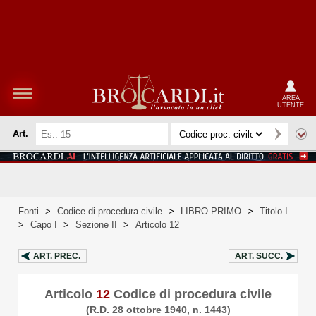
AREA
UTENTE
Art.
Fonti
>
Codice di procedura civile
>
LIBRO PRIMO
>
Titolo I
>
Capo I
>
Sezione II
>
Articolo 12
ART.
PREC.
ART.
SUCC.
Articolo
12
Codice di procedura civile
(R.D. 28 ottobre 1940, n. 1443)