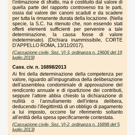
l'intimazione di sfratto, ma è costituito dal valore di
quella parte del rapporto controverso tra le parti,
ossia dal valore dei canoni scaduti e da scadere
per tutta la rimanente durata della locazione. (Nella
specie, la S.C. ha ritenuto che, non essendo stati
offerti elementi sufficienti per pervenire a tale
determinazione, la causa fosse di valore
indeterminato). (Dichiara inammissibile, CORTE
D'APPELLO ROMA, 13/11/2017).
(
Cassazione civile, Sez. VI-3, ordinanza n. 19606 del 19
luglio 2019
)
Cass. civ. n. 16898/2013
Ai fini della determinazione della competenza per
valore, riguardo all'impugnativa della deliberazione
dell'assemblea condominiale di approvazione del
rendiconto annuale e di ripartizione dei contributi,
seppure l'attore abbia chiesto la dichiarazione di
nullità o l'annullamento dell'intera delibera,
deducendo l'illegittimità di un obbligo di pagamento
a lui imposto, occorre far riferimento soltanto
all'entità della spesa specificamente contestata.
(
Cassazione civile, Sez. VI-2, ordinanza n. 16898 del 5
luglio 2013
)