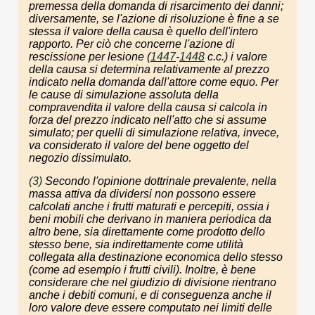
premessa della domanda di risarcimento dei danni;
diversamente, se l'azione di risoluzione è fine a se
stessa il valore della causa è quello dell'intero
rapporto. Per ciò che concerne l'azione di
rescissione per lesione (
1447
-
1448
c.c.) i valore
della causa si determina relativamente al prezzo
indicato nella domanda dall'attore come equo. Per
le cause di simulazione assoluta della
compravendita il valore della causa si calcola in
forza del prezzo indicato nell'atto che si assume
simulato; per quelli di simulazione relativa, invece,
va considerato il valore del bene oggetto del
negozio dissimulato.
(3)
Secondo l'opinione dottrinale prevalente, nella
massa attiva da dividersi non possono essere
calcolati anche i frutti maturati e percepiti, ossia i
beni mobili che derivano in maniera periodica da
altro bene, sia direttamente come prodotto dello
stesso bene, sia indirettamente come utilità
collegata alla destinazione economica dello stesso
(come ad esempio i frutti civili). Inoltre, è bene
considerare che nel giudizio di divisione rientrano
anche i debiti comuni, e di conseguenza anche il
loro valore deve essere computato nei limiti delle