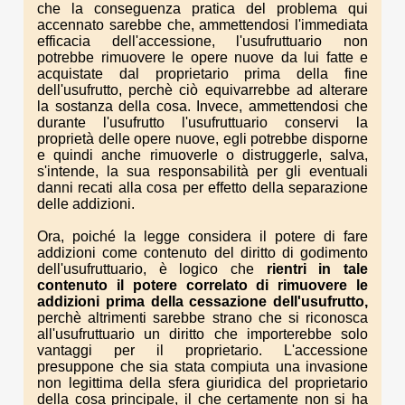
che la conseguenza pratica del problema qui
accennato sarebbe che, ammettendosi l'immediata
efficacia dell'accessione, l'usufruttuario non
potrebbe rimuovere le opere nuove da lui fatte e
acquistate dal proprietario prima della fine
dell'usufrutto, perchè ciò equivarrebbe ad alterare
la sostanza della cosa. Invece, ammettendosi che
durante l'usufrutto l'usufruttuario conservi la
proprietà delle opere nuove, egli potrebbe disporne
e quindi anche rimuoverle o distruggerle, salva,
s'intende, la sua responsabilità per gli eventuali
danni recati alla cosa per effetto della separazione
delle addizioni.
Ora, poiché la legge considera il potere di fare
addizioni come contenuto del diritto di godimento
dell'usufruttuario, è logico che
rientri in tale
contenuto il potere correlato di rimuovere le
addizioni prima della cessazione dell'usufrutto,
perchè altrimenti sarebbe strano che si riconosca
all'usufruttuario un diritto che importerebbe solo
vantaggi per il proprietario. L'accessione
presuppone che sia stata compiuta una invasione
non legittima della sfera giuridica del proprietario
della cosa principale, il che certamente non si ha