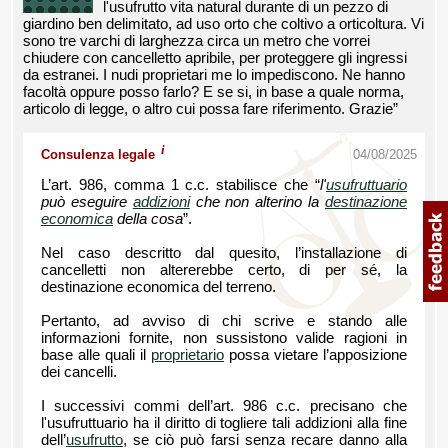
l'usufrutto vita natural durante di un pezzo di
giardino ben delimitato, ad uso orto che coltivo a orticoltura. Vi
sono tre varchi di larghezza circa un metro che vorrei
chiudere con cancelletto apribile, per proteggere gli ingressi
da estranei. I nudi proprietari me lo impediscono. Ne hanno
facoltà oppure posso farlo? E se si, in base a quale norma,
articolo di legge, o altro cui possa fare riferimento. Grazie”
i
Consulenza legale
04/08/2025
L’art. 986, comma 1 c.c. stabilisce che “
l'
usufruttuario
può eseguire
addizioni
che non alterino la
destinazione
economica
della cosa
”.
Nel caso descritto dal quesito, l’installazione di
cancelletti non altererebbe certo, di per sé, la
destinazione economica del terreno.
Pertanto, ad avviso di chi scrive e stando alle
informazioni fornite, non sussistono valide ragioni in
base alle quali il
proprietario
possa vietare l’apposizione
dei cancelli.
I successivi commi dell’art. 986 c.c. precisano che
l'usufruttuario ha il diritto di togliere tali addizioni alla fine
dell’
usufrutto
, se ciò può farsi senza recare danno alla