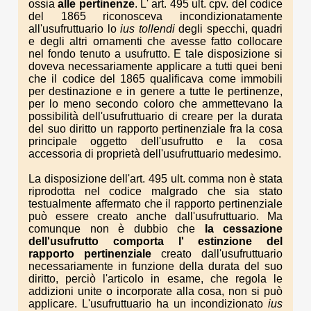
ossia
alle pertinenze
. L' art. 495 ult. cpv. del codice
del 1865 riconosceva incondizionatamente
all'usufruttuario lo
ius tollendi
degli specchi, quadri
e degli altri ornamenti che avesse fatto collocare
nel fondo tenuto a usufrutto. E tale disposizione si
doveva necessariamente applicare a tutti quei beni
che il codice del 1865 qualificava come immobili
per destinazione e in genere a tutte le pertinenze,
per lo meno secondo coloro che ammettevano la
possibilità dell'usufruttuario di creare per la durata
del suo diritto un rapporto pertinenziale fra la cosa
principale oggetto dell'usufrutto e la cosa
accessoria di proprietà dell'usufruttuario medesimo.
La disposizione dell'art. 495 ult. comma non è stata
riprodotta nel codice malgrado che sia stato
testualmente affermato che il rapporto pertinenziale
può essere creato anche dall'usufruttuario. Ma
comunque non è dubbio che
la cessazione
dell'usufrutto comporta l' estinzione del
rapporto pertinenziale
creato dall'usufruttuario
necessariamente in funzione della durata del suo
diritto, perciò l'articolo in esame, che regola le
addizioni unite o incorporate alla cosa, non si può
applicare. L'usufruttuario ha un incondizionato
ius