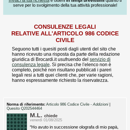
Inviaci la tua richiesta
e ottieni
in tempi brevissimi
quanto ti
serve per lo svolgimento della tua attività professionale!
CONSULENZE LEGALI
RELATIVE ALL'ARTICOLO 986 CODICE
CIVILE
Seguono tutti i quesiti posti dagli utenti del sito che
hanno ricevuto una risposta da parte della redazione
giuridica di Brocardi.it usufruendo del
servizio di
consulenza legale
. Si precisa che l'elenco non è
completo, poiché non risultano pubblicati i pareri
legali resi a tutti quei clienti che, per varie ragioni,
hanno espressamente richiesto la riservatezza.
Norma di riferimento:
Articolo 986 Codice Civile -
Addizioni
|
Quesito Q202544464
M.L.
chiede
venerdì 01/08/2025
“Ho avuto in successione olografa di mio papà,