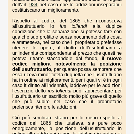
dell'art.
934
nel caso che le addizioni inseparabili
costituiscano un miglioramento.
Rispetto al codice del 1865 che riconosceva
all'usufruttuario lo
ius
tollendi
alla duplice
condizione che la separazione si potesse fare con
qualche suo profitto e senza nocumento della cosa,
e ammetteva, nel caso che il proprietario preferisse
ritenere le opere, il diritto dell'usufruttuario a
un'indennità corrispondente al prezzo che questi ne
poteva ritrarre staccandole dal fondo,
il nuovo
codice migliora notevolmente la posizione
dell'usufruttuario,
per quanto possa sembrare che
essa riceva minor tutela di quella che l'usufruttuario
ha in ordine ai miglioramenti, per i quali vi è in ogni
caso it diritto all'indennità, laddove per le addizioni
l'esercizio dello
ius tollendi
può rappresentare per
l'usufruttuario un sacrificio molto più grave di quello
che può subire nel caso che il proprietario
preferisca ritenere le addizioni.
Ciò può sembrare strano per lo meno rispetto al
codice del 1865 che tutelava, sia pure poco
energicamente, la posizione dell'usufruttuario in
online alle addizioni e non la tutelava in ordine ai