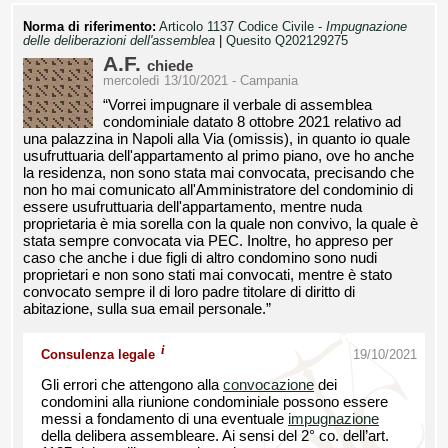
Norma di riferimento:
Articolo 1137 Codice Civile -
Impugnazione
delle deliberazioni dell'assemblea
|
Quesito Q202129275
A.F.
chiede
mercoledì 13/10/2021 - Campania
“Vorrei impugnare il verbale di assemblea
condominiale datato 8 ottobre 2021 relativo ad
una palazzina in Napoli alla Via (omissis), in quanto io quale
usufruttuaria dell'appartamento al primo piano, ove ho anche
la residenza, non sono stata mai convocata, precisando che
non ho mai comunicato all'Amministratore del condominio di
essere usufruttuaria dell'appartamento, mentre nuda
proprietaria è mia sorella con la quale non convivo, la quale è
stata sempre convocata via PEC. Inoltre, ho appreso per
caso che anche i due figli di altro condomino sono nudi
proprietari e non sono stati mai convocati, mentre è stato
convocato sempre il di loro padre titolare di diritto di
abitazione, sulla sua email personale.”
i
Consulenza legale
19/10/2021
Gli errori che attengono alla
convocazione
dei
condomini alla riunione condominiale possono essere
messi a fondamento di una eventuale
impugnazione
della delibera assembleare. Ai sensi del 2° co. dell’art.