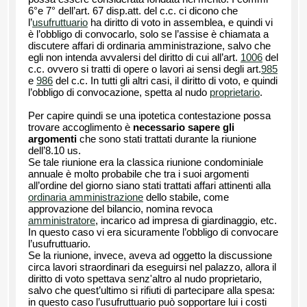
6°e 7° dell’art. 67 disp.att. del c.c. ci dicono che
l’
usufruttuario
ha diritto di voto in assemblea, e quindi vi
è l’obbligo di convocarlo, solo se l’assise è chiamata a
discutere affari di ordinaria amministrazione, salvo che
egli non intenda avvalersi del diritto di cui all’art.
1006
del
c.c. ovvero si tratti di opere o lavori ai sensi degli art.
985
e
986
del c.c. In tutti gli altri casi, il diritto di voto, e quindi
l’obbligo di convocazione, spetta al nudo
proprietario
.
Per capire quindi se una ipotetica contestazione possa
trovare accoglimento è
necessario sapere gli
argomenti
che sono stati trattati durante la riunione
dell’8.10 us.
Se tale riunione era la classica riunione condominiale
annuale è molto probabile che tra i suoi argomenti
all’ordine del giorno siano stati trattati affari attinenti alla
ordinaria amministrazione
dello stabile, come
approvazione del bilancio, nomina revoca
amministratore
, incarico ad impresa di giardinaggio, etc.
In questo caso vi era sicuramente l’obbligo di convocare
l’usufruttuario.
Se la riunione, invece, aveva ad oggetto la discussione
circa lavori straordinari da eseguirsi nel palazzo, allora il
diritto di voto spettava senz'altro al nudo proprietario,
salvo che quest’ultimo si rifiuti di partecipare alla spesa:
in questo caso l’usufruttuario può sopportare lui i costi