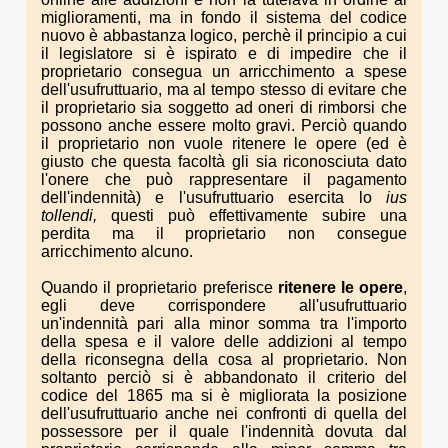
miglioramenti, ma in fondo il sistema del codice
nuovo è abbastanza logico, perchè il principio a cui
il legislatore si è ispirato e di impedire che il
proprietario consegua un arricchimento a spese
dell'usufruttuario, ma al tempo stesso di evitare che
il proprietario sia soggetto ad oneri di rimborsi che
possono anche essere molto gravi. Perciò quando
il proprietario non vuole ritenere le opere (ed è
giusto che questa facoltà gli sia riconosciuta dato
l'onere che può rappresentare il pagamento
dell'indennità) e l'usufruttuario esercita lo
ius
tollendi,
questi può effettivamente subire una
perdita ma il proprietario non consegue
arricchimento alcuno.
Quando il proprietario preferisce
ritenere le opere
,
egli deve corrispondere all'usufruttuario
un'indennità pari alla minor somma tra l'importo
della spesa e il valore delle addizioni al tempo
della riconsegna della cosa al proprietario. Non
soltanto perciò si è abbandonato il criterio del
codice del 1865 ma si è migliorata la posizione
dell'usufruttuario anche nei confronti di quella del
possessore per il quale l'indennità dovuta dal