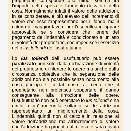
proprietario corrisponde alla minor somma tra
l'importo della spesa e l'aumento di valore della
cosa. Normalmente infatti il valore delle addizioni,
in sè considerate, è più elevato dell'incremento di
valore che esse rappresentano per il fondo, ma il
criterio di maggior favore per l'usufruttuario appare
approvabile se si considera che l'onere del
pagamento dell'indennità e condizionato a un atto
di volontà del proprietario, che impedisce l'esercizio
dello
ius tollendi
dell'usufruttuario.
Lo
ius
tollendi
dell' usufruttuario può essere
paralizzato
non solo dalla dichiarazione di volontà
del proprietario di ritenere le opere ma anche dalla
circostanza obbiettiva che la separazione delle
addizioni non sia possibile senza nocumento alla
cosa principale. In tal caso, a meno che il
proprietario non preferisca sopportare il danno
conseguente alla rimozione delle opere,
l'usufruttuario non può esercitare lo
ius
tollendi
e ha
diritto a un' indennità soltanto se le addizioni
rappresentano un miglioramento della cosa.
L'Indennità quindi non si calcola in relazione al
valore dell'addizione ma all'incremento di valore
che l'addizione ha prodotto alla cosa, e sarà dovuta