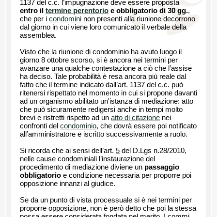
1137 del c.c. l’impugnazione deve essere proposta
entro il
termine perentorio
e obbligatorio di 30 gg.
,
che per i
condomini
non presenti alla riunione decorrono
dal giorno in cui viene loro comunicato il verbale della
assemblea.
Visto che la riunione di condominio ha avuto luogo il
giorno 8 ottobre scorso, si è ancora nei termini per
avanzare una qualche contestazione a ciò che l’assise
ha deciso. Tale probabilità è resa ancora più reale dal
fatto che il termine indicato dall’art. 1137 del c.c. può
ritenersi rispettato nel momento in cui si propone davanti
ad un organismo abilitato un'istanza di mediazione: atto
che può sicuramente redigersi anche in tempi molto
brevi e ristretti rispetto ad un
atto di citazione
nei
confronti del
condominio
, che dovrà essere poi notificato
all’amministratore e iscritto successivamente a ruolo.
Si ricorda che ai sensi dell’art.
5
del D.Lgs n.28/2010,
nelle cause condominiali l’instaurazione del
procedimento di mediazione diviene un
passaggio
obbligatorio
e condizione necessaria per proporre poi
opposizione innanzi al giudice.
Se da un punto di vista processuale si è nei termini per
proporre opposizione, non è però detto che poi la stessa
possa essere considerata fondata nel merito. I commi