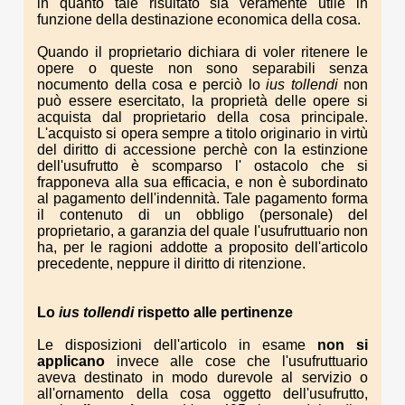
in quanto tale risultato sia veramente utile in
funzione della destinazione economica della cosa.
Quando il proprietario dichiara di voler ritenere le
opere o queste non sono separabili senza
nocumento della cosa e perciò lo
ius tollendi
non
può essere esercitato, la proprietà delle opere si
acquista dal proprietario della cosa principale.
L'acquisto si opera sempre a titolo originario in virtù
del diritto di accessione perchè con la estinzione
dell'usufrutto è scomparso l' ostacolo che si
frapponeva alla sua efficacia, e non è subordinato
al pagamento dell'indennità. Tale pagamento forma
il contenuto di un obbligo (personale) del
proprietario, a garanzia del quale l'usufruttuario non
ha, per le ragioni addotte a proposito dell'articolo
precedente, neppure il diritto di ritenzione.
Lo
ius tollendi
rispetto alle
pertinenze
Le disposizioni dell'articolo in esame
non si
applicano
invece alle cose che l'usufruttuario
aveva destinato in modo durevole al servizio o
all'ornamento della cosa oggetto dell'usufrutto,