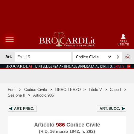
AREA
UTENTE
Art.
Fonti
>
Codice Civile
>
LIBRO TERZO
>
Titolo V
>
Capo I
>
Sezione II
>
Articolo 986
ART.
PREC.
ART.
SUCC.
Articolo
986
Codice Civile
(R.D. 16 marzo 1942, n. 262)