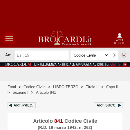
AREA
UTENTE
Art.
Fonti
>
Codice Civile
>
LIBRO TERZO
>
Titolo II
>
Capo II
>
Sezione I
>
Articolo 841
ART.
PREC.
ART.
SUCC.
Articolo
841
Codice Civile
(R.D. 16 marzo 1942, n. 262)