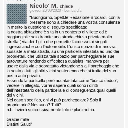
Nicolo' M.
chiede
giovedì 20/08/2020 - Lombardia
“Buongiorno, Spett.le Redazione Brocardi, con la
presente sono a chiedere una vostra consulenza
in merito la questione di seguito specificata:
la nostra abitazione è sita in un contesto di villette ed è
raggiungibile solo tramite una strada chiusa privata molto
stretta ( via dei Tigli ) che permette l’accesso ai singoli
ingressi anche con l’automobile. L’unico spazio di manovra
sussiste a metà strada, su una particella intestata ad uno dei
proprietari, che utilizza tale spazio per parcheggiare le sue
autovetture rendendo difficoltosa qualsiasi manovra per
uscire dalla via e soprattutto vietandone sia il parcheggio che
la sosta a tutti gli altri vicini sostenendo che si tratta del suo
posto auto privato.
Essendo la particella però accatastata come “bosco ceduo”,
vedere in allegato, vorrei sapere quali sono i diritti
dell’intestatario della particella e di conseguenza quali quelli
dei vicini.
Nel caso specifico, chi vi può parcheggiare? Solo il
proprietario? Nessuno? Tutti?
n.b. invierò successivamente foto e planimetria.
Grazie mille
Distinti Saluti”