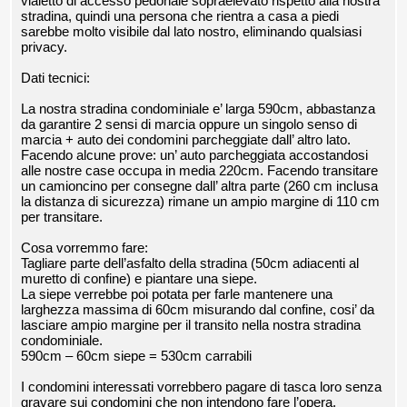
vialetto di accesso pedonale sopraelevato rispetto alla nostra
stradina, quindi una persona che rientra a casa a piedi
sarebbe molto visibile dal lato nostro, eliminando qualsiasi
privacy.
Dati tecnici:
La nostra stradina condominiale e’ larga 590cm, abbastanza
da garantire 2 sensi di marcia oppure un singolo senso di
marcia + auto dei condomini parcheggiate dall’ altro lato.
Facendo alcune prove: un’ auto parcheggiata accostandosi
alle nostre case occupa in media 220cm. Facendo transitare
un camioncino per consegne dall’ altra parte (260 cm inclusa
la distanza di sicurezza) rimane un ampio margine di 110 cm
per transitare.
Cosa vorremmo fare:
Tagliare parte dell’asfalto della stradina (50cm adiacenti al
muretto di confine) e piantare una siepe.
La siepe verrebbe poi potata per farle mantenere una
larghezza massima di 60cm misurando dal confine, cosi’ da
lasciare ampio margine per il transito nella nostra stradina
condominiale.
590cm – 60cm siepe = 530cm carrabili
I condomini interessati vorrebbero pagare di tasca loro senza
gravare sui condomini che non intendono fare l’opera.