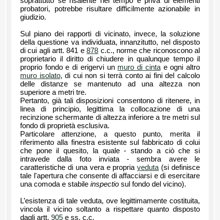
soprattutto se risalente nel tempo e priva di elementi
probatori, potrebbe risultare difficilmente azionabile in
giudizio.
Sul piano dei rapporti di vicinato, invece, la soluzione
della questione va individuata, innanzitutto, nel disposto
di cui agli artt. 841 e
878
c.c., norme che riconoscono al
proprietario il diritto di chiudere in qualunque tempo il
proprio fondo e di erigervi un
muro di cinta
e ogni altro
muro isolato
, di cui non si terrà conto ai fini del calcolo
delle distanze se mantenuto ad una altezza non
superiore a metri tre.
Pertanto, già tali disposizioni consentono di ritenere, in
linea di principio, legittima la collocazione di una
recinzione schermante di altezza inferiore a tre metri sul
fondo di proprietà esclusiva.
Particolare attenzione, a questo punto, merita il
riferimento alla finestra esistente sul fabbricato di colui
che pone il quesito, la quale - stando a ciò che si
intravede dalla foto inviata - sembra avere le
caratteristiche di una vera e propria
veduta
(si definisce
tale l'apertura che consente di affacciarsi e di esercitare
una comoda e stabile
inspectio
sul fondo del vicino).
L’esistenza di tale veduta, ove legittimamente costituita,
vincola il vicino soltanto a rispettare quanto disposto
dagli artt.
905
e ss. c.c.