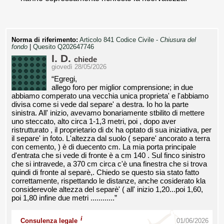
Norma di riferimento:
Articolo 841 Codice Civile -
Chiusura del
fondo
|
Quesito Q202647746
I. D.
chiede
giovedì 28/05/2026
“Egregi,
allego foro per miglior comprensione; in due
abbiamo comperato una vecchia unica proprieta' e l'abbiamo
divisa come si vede dal separe' a destra. Io ho la parte
sinistra. All' inizio, avevamo bonariamente stbilito di mettere
uno steccato, alto circa 1-1,3 metri, poi , dopo aver
ristrutturato , il proprietario di dx ha optato di sua iniziativa, per
il separe' in foto. L'altezza dal suolo ( separe' ancorato a terra
con cemento, ) è di duecento cm. La mia porta principale
d'entrata che si vede di fronte è a cm 140 . Sul finco sinistro
che si intravede, a 370 cm circa c'è una finestra che si trova
quindi di fronte al separè,. Chiedo se questo sia stato fatto
correttamente, rispettando le distanze, anche cosiderato kla
considerevole altezza del separè' ( all' inizio 1,20...poi 1,60,
poi 1,80 infine due metri ............”
i
Consulenza legale
01/06/2026