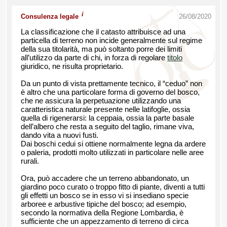
i
Consulenza legale
26/08/2020
La classificazione che il catasto attribuisce ad una
particella di terreno non incide generalmente sul regime
della sua titolarità, ma può soltanto porre dei limiti
all’utilizzo da parte di chi, in forza di regolare
titolo
giuridico, ne risulta proprietario.
Da un punto di vista prettamente tecnico, il “ceduo” non
è altro che una particolare forma di governo del bosco,
che ne assicura la perpetuazione utilizzando una
caratteristica naturale presente nelle latifoglie, ossia
quella di rigenerarsi: la ceppaia, ossia la parte basale
dell’albero che resta a seguito del taglio, rimane viva,
dando vita a nuovi fusti.
Dai boschi cedui si ottiene normalmente legna da ardere
o paleria, prodotti molto utilizzati in particolare nelle aree
rurali.
Ora, può accadere che un terreno abbandonato, un
giardino poco curato o troppo fitto di piante, diventi a tutti
gli effetti un bosco se in esso vi si insediano specie
arboree e arbustive tipiche del bosco; ad esempio,
secondo la normativa della Regione Lombardia, è
sufficiente che un appezzamento di terreno di circa