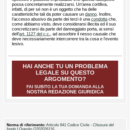
possa concretamente realizzarsi. Un’area cortiliva,
infatti, di per sé non è un oggetto che ha delle
caratteristiche tali da poter causare un
danno
. Inoltre,
l’accesso abusivo da parte dei terzi è una
condotta
che,
come abbiamo visto, deve considerarsi illecita ed il suo
concretizzarsi da parte del danneggiato porta, ai sensi
dell’
art. 1127 del c.c.
, ad assorbire il nesso causale che
deve necessariamente intercorrere tra la cosa e l’evento
lesivo.
HAI ANCHE TU UN PROBLEMA
LEGALE SU QUESTO
ARGOMENTO?
FAI SUBITO LA TUA DOMANDA ALLA
NOSTRA REDAZIONE GIURIDICA
Norma di riferimento:
Articolo 841 Codice Civile -
Chiusura del
fondo
|
Quesito Q202026116