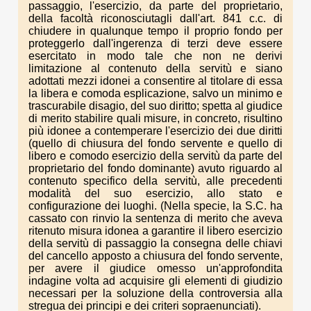
passaggio, l'esercizio, da parte del proprietario,
della facoltà riconosciutagli dall'art. 841 c.c. di
chiudere in qualunque tempo il proprio fondo per
proteggerlo dall'ingerenza di terzi deve essere
esercitato in modo tale che non ne derivi
limitazione al contenuto della servitù e siano
adottati mezzi idonei a consentire al titolare di essa
la libera e comoda esplicazione, salvo un minimo e
trascurabile disagio, del suo diritto; spetta al giudice
di merito stabilire quali misure, in concreto, risultino
più idonee a contemperare l'esercizio dei due diritti
(quello di chiusura del fondo servente e quello di
libero e comodo esercizio della servitù da parte del
proprietario del fondo dominante) avuto riguardo al
contenuto specifico della servitù, alle precedenti
modalità del suo esercizio, allo stato e
configurazione dei luoghi. (Nella specie, la S.C. ha
cassato con rinvio la sentenza di merito che aveva
ritenuto misura idonea a garantire il libero esercizio
della servitù di passaggio la consegna delle chiavi
del cancello apposto a chiusura del fondo servente,
per avere il giudice omesso un'approfondita
indagine volta ad acquisire gli elementi di giudizio
necessari per la soluzione della controversia alla
stregua dei principi e dei criteri sopraenunciati).