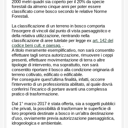
2000 metri quadri sia coperto per il 20% da specie
forestali da almeno cinque anni per poter essere
classificato come bosco secondo le relative Norme
Forestali.
La classificazione di un terreno in bosco comporta
l’insorgere di vincoli dal punto di vista paesaggistico e
della relativa utilizzazione, rientrando nella
classificazione di aree tutelate per legge ex
art. 142 del
codice beni cult. e paesag.
.
A titolo meramente esemplificativo, non sarà consentito
effettuare tagli senza autorizzazione, rimuovere i ceppi
presenti, effettuare movimentazione di terra o altre
tipologie di intervento, ma soprattutto, non sarà
consentito riportare il bosco alla condizione originaria di
terreno coltivato, edificato o edificabile.
Per conseguire quest’ultima finalità, infatti, occorre
l’intervento di un professionista abilitato, al quale dovrà
conferirsi l’incarico di portare avanti una complessa
pratico di trasformazione.
Dal 1° marzo 2017 è stata offerta, sia a soggetti pubblici
che privati, la possibilità di trasformare le superficie di
loro proprietà destinate a bosco in un’altra destinazione
d’uso, ovviamente previa autorizzazione paesaggistica,
idrogeologica e ambientale.