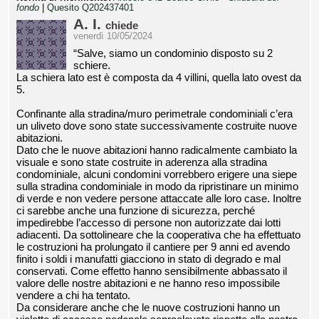
fondo
|
Quesito Q202437401
A. I.
chiede
venerdì 10/05/2024
“Salve, siamo un condominio disposto su 2
schiere.
La schiera lato est è composta da 4 villini, quella lato ovest da
5.
Confinante alla stradina/muro perimetrale condominiali c’era
un uliveto dove sono state successivamente costruite nuove
abitazioni.
Dato che le nuove abitazioni hanno radicalmente cambiato la
visuale e sono state costruite in aderenza alla stradina
condominiale, alcuni condomini vorrebbero erigere una siepe
sulla stradina condominiale in modo da ripristinare un minimo
di verde e non vedere persone attaccate alle loro case. Inoltre
ci sarebbe anche una funzione di sicurezza, perché
impedirebbe l’accesso di persone non autorizzate dai lotti
adiacenti. Da sottolineare che la cooperativa che ha effettuato
le costruzioni ha prolungato il cantiere per 9 anni ed avendo
finito i soldi i manufatti giacciono in stato di degrado e mal
conservati. Come effetto hanno sensibilmente abbassato il
valore delle nostre abitazioni e ne hanno reso impossibile
vendere a chi ha tentato.
Da considerare anche che le nuove costruzioni hanno un