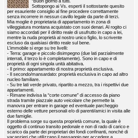
“Buon giorno a tutti.
Sottopongo ai Vs. esperti il sottostante quesito
per esauriente consiglio al fine procedere correttamente
senza incorrere in nessun cavillo legale da parte di terzi.
Mia moglie è proprietaria di appartamento in zona di
villeggiatura montana acquistato con suoi denari. Al rogito ci
siamo accordati per il diritto reale di usufrutto in capo a lei,
mentre la nuda proprietà al nostro unico figlio, lo scrivente
escluso da qualsiasi diritto reale sul bene.
L’immobile si erge su tre livelli:
- Terra: garage e piccolo disimpegno (due lati parzialmente
interrati, il terzo lo è completamente). Sono in capo e di
proprietà di ogni singola unità abitativa.
- Il primo: appartamento di nostra proprietà esclusiva.
- Il secondo/mansardato: proprietà esclusiva in capo ad altro
nucleo familiare.
- Su tre lati verde privato, ripartito a mezzo, tra i rispettivi due
appartamenti.
- Rimane indivisa la “corte comune” di accesso da piano
strada tramite piazzale auto veicolare che permette la
manovra per entrare in garage ed eventuale parcheggio
esterno delle vetture personali e/o di parenti/amici in visita alle
due famiglie.
Il problema sorge su questa proprietà comune, la quale è
oggetto di continuo transito pedonale e non di rado di carico e
scarico da parte dei proprietari dei fondi confinanti, nonché di
vacanzieri che utilizzano il passaggio per accedere a