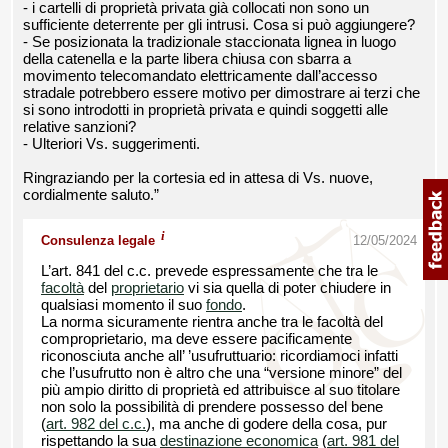
- i cartelli di proprietà privata già collocati non sono un
sufficiente deterrente per gli intrusi. Cosa si può aggiungere?
- Se posizionata la tradizionale staccionata lignea in luogo
della catenella e la parte libera chiusa con sbarra a
movimento telecomandato elettricamente dall’accesso
stradale potrebbero essere motivo per dimostrare ai terzi che
si sono introdotti in proprietà privata e quindi soggetti alle
relative sanzioni?
- Ulteriori Vs. suggerimenti.
Ringraziando per la cortesia ed in attesa di Vs. nuove,
cordialmente saluto.”
i
Consulenza legale
12/05/2024
L’art. 841 del c.c. prevede espressamente che tra le
facoltà
del
proprietario
vi sia quella di poter chiudere in
qualsiasi momento il suo
fondo
.
La norma sicuramente rientra anche tra le facoltà del
comproprietario, ma deve essere pacificamente
riconosciuta anche all’ ’usufruttuario: ricordiamoci infatti
che l’usufrutto non è altro che una “versione minore” del
più ampio diritto di proprietà ed attribuisce al suo titolare
non solo la possibilità di prendere possesso del bene
(
art. 982 del c.c.
), ma anche di godere della cosa, pur
rispettando la sua
destinazione economica
(
art. 981 del