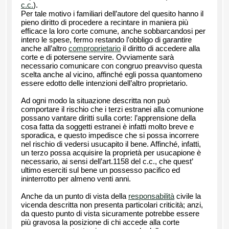
c.c.
).
Per tale motivo i familiari dell’autore del quesito hanno il
pieno diritto di procedere a recintare in maniera più
efficace la loro corte comune, anche sobbarcandosi per
intero le spese, fermo restando l’obbligo di garantire
anche all’altro
comproprietario
il diritto di accedere alla
corte e di potersene servire. Ovviamente sarà
necessario comunicare con congruo preavviso questa
scelta anche al vicino, affinché egli possa quantomeno
essere edotto delle intenzioni dell’altro proprietario.
Ad ogni modo la situazione descritta non può
comportare il rischio che i terzi estranei alla comunione
possano vantare diritti sulla corte: l’apprensione della
cosa fatta da soggetti estranei è infatti molto breve e
sporadica, e questo impedisce che si possa incorrere
nel rischio di vedersi usucapito il bene. Affinché, infatti,
un terzo possa acquisire la proprietà per usucapione è
necessario, ai sensi dell’art.1158 del c.c., che quest’
ultimo eserciti sul bene un possesso pacifico ed
ininterrotto per almeno venti anni.
Anche da un punto di vista della
responsabilità
civile la
vicenda descritta non presenta particolari criticità; anzi,
da questo punto di vista sicuramente potrebbe essere
più gravosa la posizione di chi accede alla corte