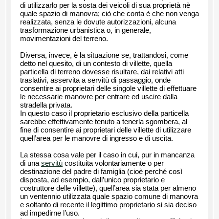
di utilizzarlo per la sosta dei veicoli di sua proprietà nè
quale spazio di manovra; ciò che conta è che non venga
realizzata, senza le dovute autorizzazioni, alcuna
trasformazione urbanistica o, in generale,
movimentazioni del terreno.
Diversa, invece, è la situazione se, trattandosi, come
detto nel quesito, di un contesto di villette, quella
particella di terreno dovesse risultare, dai relativi atti
traslativi, asservita a servitù di passaggio, onde
consentire ai proprietari delle singole villette di effettuare
le necessarie manovre per entrare ed uscire dalla
stradella privata.
In questo caso il proprietario esclusivo della particella
sarebbe effettivamente tenuto a tenerla sgombera, al
fine di consentire ai proprietari delle villette di utilizzare
quell’area per le manovre di ingresso e di uscita.
La stessa cosa vale per il caso in cui, pur in mancanza
di una
servitù
costituita volontariamente o per
destinazione del padre di famiglia (cioè perché così
disposta, ad esempio, dall’unico proprietario e
costruttore delle villette), quell’area sia stata per almeno
un ventennio utilizzata quale spazio comune di manovra
e soltanto di recente il legittimo proprietario si sia deciso
ad impedirne l’uso.