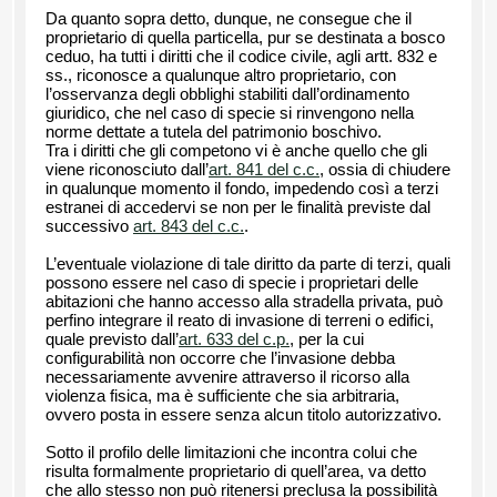
Da quanto sopra detto, dunque, ne consegue che il
proprietario di quella particella, pur se destinata a bosco
ceduo, ha tutti i diritti che il codice civile, agli artt. 832 e
ss., riconosce a qualunque altro proprietario, con
l’osservanza degli obblighi stabiliti dall’ordinamento
giuridico, che nel caso di specie si rinvengono nella
norme dettate a tutela del patrimonio boschivo.
Tra i diritti che gli competono vi è anche quello che gli
viene riconosciuto dall’
art. 841 del c.c.
, ossia di chiudere
in qualunque momento il fondo, impedendo così a terzi
estranei di accedervi se non per le finalità previste dal
successivo
art. 843 del c.c.
.
L’eventuale violazione di tale diritto da parte di terzi, quali
possono essere nel caso di specie i proprietari delle
abitazioni che hanno accesso alla stradella privata, può
perfino integrare il reato di invasione di terreni o edifici,
quale previsto dall’
art. 633 del c.p.
, per la cui
configurabilità non occorre che l’invasione debba
necessariamente avvenire attraverso il ricorso alla
violenza fisica, ma è sufficiente che sia arbitraria,
ovvero posta in essere senza alcun titolo autorizzativo.
Sotto il profilo delle limitazioni che incontra colui che
risulta formalmente proprietario di quell’area, va detto
che allo stesso non può ritenersi preclusa la possibilità