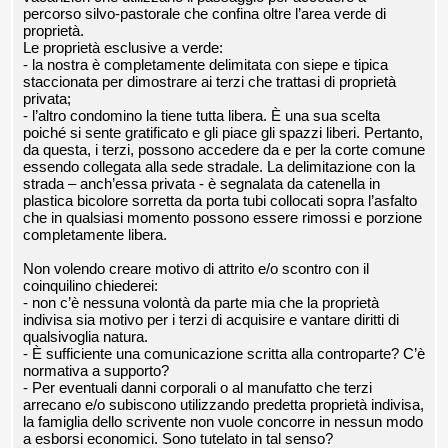
percorso silvo-pastorale che confina oltre l’area verde di
proprietà.
Le proprietà esclusive a verde:
- la nostra è completamente delimitata con siepe e tipica
staccionata per dimostrare ai terzi che trattasi di proprietà
privata;
- l’altro condomino la tiene tutta libera. È una sua scelta
poiché si sente gratificato e gli piace gli spazzi liberi. Pertanto,
da questa, i terzi, possono accedere da e per la corte comune
essendo collegata alla sede stradale. La delimitazione con la
strada – anch’essa privata - è segnalata da catenella in
plastica bicolore sorretta da porta tubi collocati sopra l’asfalto
che in qualsiasi momento possono essere rimossi e porzione
completamente libera.
Non volendo creare motivo di attrito e/o scontro con il
coinquilino chiederei:
- non c’è nessuna volontà da parte mia che la proprietà
indivisa sia motivo per i terzi di acquisire e vantare diritti di
qualsivoglia natura.
- È sufficiente una comunicazione scritta alla controparte? C’è
normativa a supporto?
- Per eventuali danni corporali o al manufatto che terzi
arrecano e/o subiscono utilizzando predetta proprietà indivisa,
la famiglia dello scrivente non vuole concorre in nessun modo
a esborsi economici. Sono tutelato in tal senso?