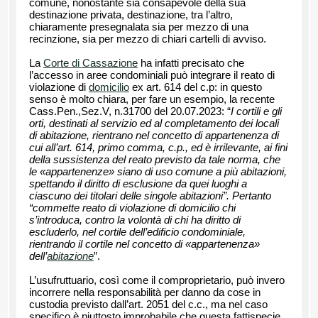
comune, nonostante sia consapevole della sua
destinazione privata, destinazione, tra l’altro,
chiaramente presegnalata sia per mezzo di una
recinzione, sia per mezzo di chiari cartelli di avviso.
La
Corte di Cassazione
ha infatti precisato che
l’accesso in aree condominiali può integrare il reato di
violazione di
domicilio
ex art. 614 del c.p: in questo
senso è molto chiara, per fare un esempio, la recente
Cass.Pen.,Sez.V, n.31700 del 20.07.2023: “
I cortili e gli
orti, destinati al servizio ed al completamento dei locali
di abitazione, rientrano nel concetto di appartenenza di
cui all’art. 614, primo comma, c.p., ed è irrilevante, ai fini
della sussistenza del reato previsto da tale norma, che
le «appartenenze» siano di uso comune a più abitazioni,
spettando il diritto di esclusione da quei luoghi a
ciascuno dei titolari delle singole abitazioni”. Pertanto
“commette reato di violazione di domicilio chi
s’introduca, contro la volontà di chi ha diritto di
escluderlo, nel cortile dell’edificio condominiale,
rientrando il cortile nel concetto di «appartenenza»
dell’
abitazione
”.
L’usufruttuario, così come il comproprietario, può invero
incorrere nella responsabilità per danno da cose in
custodia previsto dall’art. 2051 del c.c., ma nel caso
specifico è piuttosto improbabile che questa fattispecie