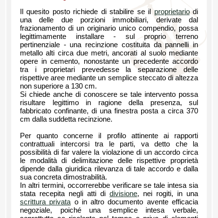
Il quesito posto richiede di stabilire se il
proprietario
di
una delle due porzioni immobiliari, derivate dal
frazionamento di un originario unico compendio, possa
legittimamente installare - sul proprio terreno
pertinenziale - una recinzione costituita da pannelli in
metallo alti circa due metri, ancorati al suolo mediante
opere in cemento, nonostante un precedente accordo
tra i proprietari prevedesse la separazione delle
rispettive aree mediante un semplice steccato di altezza
non superiore a 130 cm.
Si chiede anche di conoscere se tale intervento possa
risultare legittimo in ragione della presenza, sul
fabbricato confinante, di una finestra posta a circa 370
cm dalla suddetta recinzione.
Per quanto concerne il profilo attinente ai rapporti
contrattuali intercorsi tra le parti, va detto che la
possibilità di far valere la violazione di un accordo circa
le modalità di delimitazione delle rispettive proprietà
dipende dalla giuridica rilevanza di tale accordo e dalla
sua concreta dimostrabilità.
In altri termini, occorrerebbe verificare se tale intesa sia
stata recepita negli atti di
divisione
, nei rogiti, in una
scrittura privata
o in altro documento avente efficacia
negoziale, poiché una semplice intesa verbale,