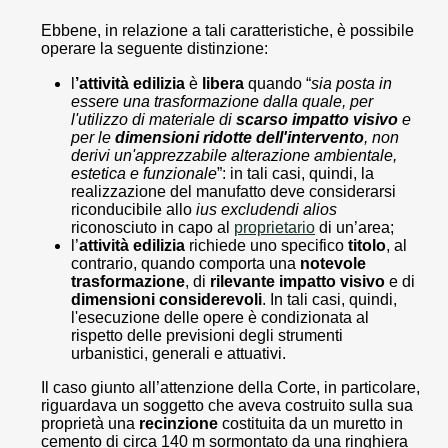
Ebbene, in relazione a tali caratteristiche, è possibile
operare la seguente distinzione:
l
’attività edilizia
è
libera
quando “
sia posta in
essere una trasformazione dalla quale, per
l'utilizzo di materiale di
scarso impatto visivo
e
per le
dimensioni ridotte dell'intervento
, non
derivi un'apprezzabile alterazione ambientale,
estetica e funzionale
”: in tali casi, quindi, la
realizzazione del manufatto deve considerarsi
riconducibile allo
ius excludendi alios
riconosciuto in capo al
proprietario
di un’area;
l’
attività edilizia
richiede uno specifico
titolo
, al
contrario, quando comporta una
notevole
trasformazione
, di
rilevante impatto visivo
e di
dimensioni considerevoli
. In tali casi, quindi,
l'esecuzione delle opere è condizionata al
rispetto delle previsioni degli strumenti
urbanistici, generali e attuativi.
Il caso giunto all’attenzione della Corte, in particolare,
riguardava un soggetto che aveva costruito sulla sua
proprietà una
recinzione
costituita da un muretto in
cemento di circa 140 m sormontato da una ringhiera