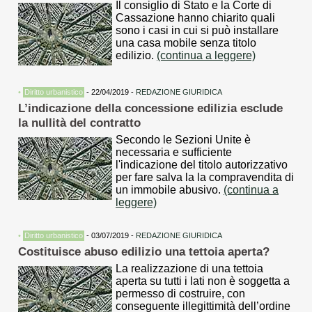
Il consiglio di Stato e la Corte di
Cassazione hanno chiarito quali
sono i casi in cui si può installare
una casa mobile senza titolo
edilizio.
(continua a leggere)
•
Diritto urbanistico
- 22/04/2019 -
REDAZIONE GIURIDICA
L’indicazione della concessione edilizia esclude
la nullità del contratto
Secondo le Sezioni Unite è
necessaria e sufficiente
l'indicazione del titolo autorizzativo
per fare salva la la compravendita di
un immobile abusivo.
(continua a
leggere)
•
Diritto urbanistico
- 03/07/2019 -
REDAZIONE GIURIDICA
Costituisce abuso edilizio una tettoia aperta?
La realizzazione di una tettoia
aperta su tutti i lati non è soggetta a
permesso di costruire, con
conseguente illegittimità dell’ordine