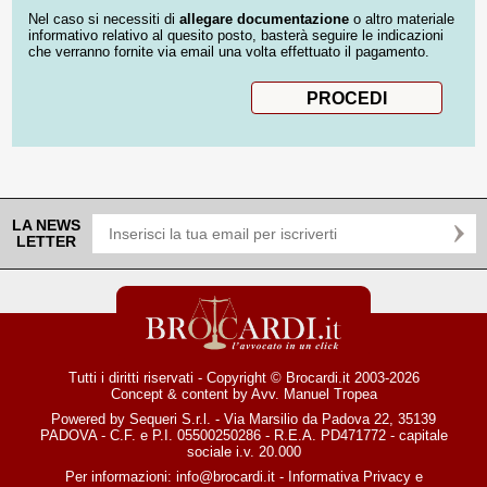
Nel caso si necessiti di
allegare documentazione
o altro materiale
informativo relativo al quesito posto, basterà seguire le indicazioni
che verranno fornite via email una volta effettuato il pagamento.
LA NEWS
LETTER
Tutti i diritti riservati - Copyright © Brocardi.it 2003-2026
Concept & content by
Avv. Manuel Tropea
Powered by Sequeri S.r.l. - Via Marsilio da Padova 22, 35139
PADOVA - C.F. e P.I. 05500250286 - R.E.A. PD471772 - capitale
sociale i.v. 20.000
Per informazioni:
info@brocardi.it
-
Informativa Privacy
e