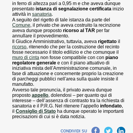
in ferro di altezza pari a 0,95 m e che aveva dunque
presentato
istanza di segnalazione certificata
inizio
attività in
sanatoria
.
A seguito del rigetto di tale istanza da parte del
Comune
, il privato che aveva costruito la recinzione
aveva dunque proposto
ricorso al TAR
per far
annullare il provvedimento.
Il Giudice Amministrativo, tuttavia, aveva
rigettato
il
ricorso
, ritenendo che per la costruzione del recinto
fosse necessario il titolo edilizio e che comunque il
muro di cinta
non fosse compatibile con con
piano
regolatore generale
e con il piano attuativo di
iniziativa mista dell'Amministrazione comunale, in
fase di attuazione e concernente proprio la creazione
di parcheggi pubblici nell'area sulla quale insiste il
manufatto.
Avverso tale pronuncia, il privato aveva dunque
proposto
appello
, dolendosi – per quanto qui di
interesse – dell’assenza di contrasto tra la richiesta di
sanatoria e il P.R.G. Nel ritenere l’appello
infondato
,
il
Consiglio di Stato
ha dunque operato le importanti
precisazioni di cui si è data notizia.
Facebook
Twitter
LinkedIn
CONDIVIDI SU