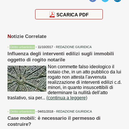
SCARICA PDF
N
otizie Correlate
•
Diritto urbanistico
- 11/10/2017 -
REDAZIONE GIURIDICA
Influenza degli interventi edilizi sugli immobili
oggetto di rogito notarile
Non commette falso ideologico il
notaio che, in un atto pubblico da lui
rogato non attesta l'avvenuta
realizzazione di interventi edilizi c.d.
minori, in quanto insuscettibili di
determinare la nullità dell'atto
traslativo, sia per...
(continua a leggere)
•
Diritto urbanistico
- 04/01/2018 -
REDAZIONE GIURIDICA
Case mobili: è necessario il permesso di
costruire?