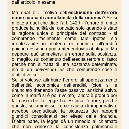
dall’articolo in esame.
Ma qual è il motivo dell'
esclusione dell’errore
come causa di annullabilità della rinuncia
? Se si
riflette a quel che dice l’art.
1429
- l’errore di diritto
produce la nullità del contratto solo quando è stato
la ragione unica o principale del contratto - si
comprende facilmente come tale ipotesi sia
irrealizzabile in materia di rinuncia all'eredità
poiché nessuno ripudia ritenendovisi obbligato. Ma
neppure può ammettersi un errore sulla sostanza,
o, meglio, sul contenuto dell’eredità (errore di fatto)
perché non si tratta di una sostanza determinata,
ma di un
universum ius
che comprende cose e
diritti diversi.
Se si volesse attribuire l’errore all’apprezzamento
dell’entità economica dell’eredità (cioè si è
rinunciato ritenendo l’asse passivo, anziché attivo,
come in realtà si è poi rivelato), allora è proprio per
tal caso che la legge ha escluso l’errore, perché
questo, se ammesso come causa di impugnativa,
avrebbe pregiudicato la sicurezza dei rapporti
giuridici consolidatisi per effetto della rinuncia.
D’altra parte, la legge dà un rimedio al chiamato
che non conosce la consistenza patrimoniale