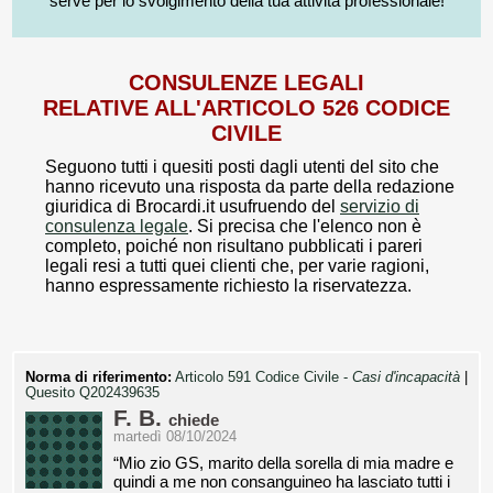
serve per lo svolgimento della tua attività professionale!
CONSULENZE LEGALI
RELATIVE ALL'ARTICOLO 526 CODICE
CIVILE
Seguono tutti i quesiti posti dagli utenti del sito che
hanno ricevuto una risposta da parte della redazione
giuridica di Brocardi.it usufruendo del
servizio di
consulenza legale
. Si precisa che l'elenco non è
completo, poiché non risultano pubblicati i pareri
legali resi a tutti quei clienti che, per varie ragioni,
hanno espressamente richiesto la riservatezza.
Norma di riferimento:
Articolo 591 Codice Civile -
Casi d'incapacità
|
Quesito Q202439635
F. B.
chiede
martedì 08/10/2024
“Mio zio GS, marito della sorella di mia madre e
quindi a me non consanguineo ha lasciato tutti i