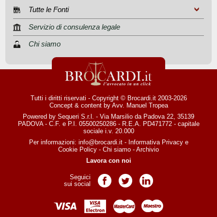
Tutte le Fonti
Servizio di consulenza legale
Chi siamo
Tutti i diritti riservati - Copyright © Brocardi.it 2003-2026
Concept & content by
Avv. Manuel Tropea
Powered by Sequeri S.r.l. - Via Marsilio da Padova 22, 35139
PADOVA - C.F. e P.I. 05500250286 - R.E.A. PD471772 - capitale
sociale i.v. 20.000
Per informazioni:
info@brocardi.it
-
Informativa Privacy
e
Cookie Policy
-
Chi siamo
-
Archivio
Lavora con noi
Seguici
Pagina Facebook
Pagina Twitter
Pagina LinkedIn
sui social