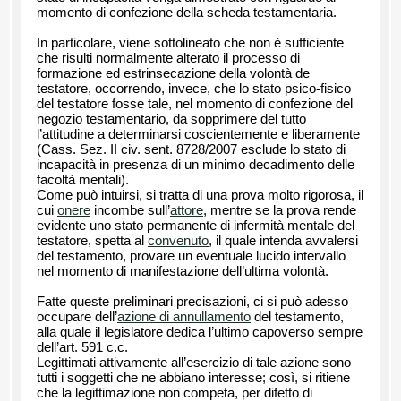
momento di confezione della scheda testamentaria.
In particolare, viene sottolineato che non è sufficiente
che risulti normalmente alterato il processo di
formazione ed estrinsecazione della volontà de
testatore, occorrendo, invece, che lo stato psico-fisico
del testatore fosse tale, nel momento di confezione del
negozio testamentario, da sopprimere del tutto
l’attitudine a determinarsi coscientemente e liberamente
(Cass. Sez. II civ. sent. 8728/2007 esclude lo stato di
incapacità in presenza di un minimo decadimento delle
facoltà mentali).
Come può intuirsi, si tratta di una prova molto rigorosa, il
cui
onere
incombe sull’
attore
, mentre se la prova rende
evidente uno stato permanente di infermità mentale del
testatore, spetta al
convenuto
, il quale intenda avvalersi
del testamento, provare un eventuale lucido intervallo
nel momento di manifestazione dell’ultima volontà.
Fatte queste preliminari precisazioni, ci si può adesso
occupare dell’
azione di annullamento
del testamento,
alla quale il legislatore dedica l’ultimo capoverso sempre
dell’art. 591 c.c.
Legittimati attivamente all’esercizio di tale azione sono
tutti i soggetti che ne abbiano interesse; così, si ritiene
che la legittimazione non competa, per difetto di