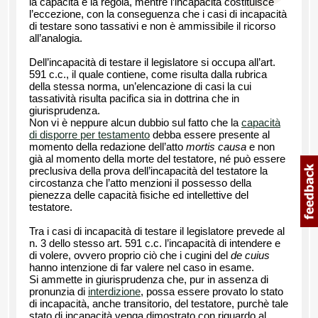
la capacità è la regola, mentre l’incapacità costituisce
l’eccezione, con la conseguenza che i casi di incapacità
di testare sono tassativi e non è ammissibile il ricorso
all’analogia.
Dell’incapacità di testare il legislatore si occupa all’art.
591 c.c., il quale contiene, come risulta dalla rubrica
della stessa norma, un’elencazione di casi la cui
tassatività risulta pacifica sia in dottrina che in
giurisprudenza.
Non vi è neppure alcun dubbio sul fatto che la
capacità
di disporre per testamento
debba essere presente al
momento della redazione dell’atto
mortis causa
e non
già al momento della morte del testatore, né può essere
preclusiva della prova dell’incapacità del testatore la
circostanza che l’atto menzioni il possesso della
pienezza delle capacità fisiche ed intellettive del
testatore.
Tra i casi di incapacità di testare il legislatore prevede al
n. 3 dello stesso art. 591 c.c. l’incapacità di intendere e
di volere, ovvero proprio ciò che i cugini del
de cuius
hanno intenzione di far valere nel caso in esame.
Si ammette in giurisprudenza che, pur in assenza di
pronunzia di
interdizione
, possa essere provato lo stato
di incapacità, anche transitorio, del testatore, purchè tale
stato di incapacità venga dimostrato con riguardo al