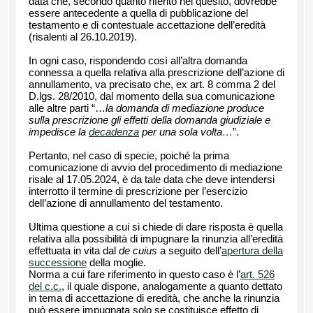
data che, secondo quanto riferito nel quesito, dovrebbe
essere antecedente a quella di pubblicazione del
testamento e di contestuale accettazione dell’eredità
(risalenti al 26.10.2019).
In ogni caso, rispondendo così all’altra domanda
connessa a quella relativa alla prescrizione dell’azione di
annullamento, va precisato che, ex art. 8 comma 2 del
D.lgs. 28/2010, dal momento della sua comunicazione
alle altre parti “…
la domanda di mediazione produce
sulla prescrizione gli effetti della domanda giudiziale e
impedisce la
decadenza
per una sola volta…
”.
Pertanto, nel caso di specie, poiché la prima
comunicazione di avvio del procedimento di mediazione
risale al 17.05.2024, è da tale data che deve intendersi
interrotto il termine di prescrizione per l’esercizio
dell’azione di annullamento del testamento.
Ultima questione a cui si chiede di dare risposta è quella
relativa alla possibilità di impugnare la rinunzia all’eredità
effettuata in vita dal
de cuius
a seguito dell’
apertura della
successione
della moglie.
Norma a cui fare riferimento in questo caso è l’
art. 526
del c.c.
, il quale dispone, analogamente a quanto dettato
in tema di accettazione di eredità, che anche la rinunzia
può essere impugnata solo se costituisce effetto di