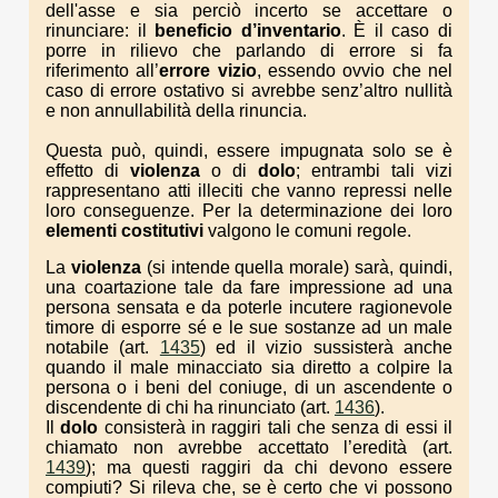
dell'asse e sia perciò incerto se accettare o
rinunciare: il
beneficio d’inventario
. È il caso di
porre in rilievo che parlando di errore si fa
riferimento all’
errore vizio
, essendo ovvio che nel
caso di errore ostativo si avrebbe senz’altro nullità
e non annullabilità della rinuncia.
Questa può, quindi, essere impugnata solo se è
effetto di
violenza
o di
dolo
; entrambi tali vizi
rappresentano atti illeciti che vanno repressi nelle
loro conseguenze. Per la determinazione dei loro
elementi costitutivi
valgono le comuni regole.
La
violenza
(si intende quella morale) sarà, quindi,
una coartazione tale da fare impressione ad una
persona sensata e da poterle incutere ragionevole
timore di esporre sé e le sue sostanze ad un male
notabile (art.
1435
) ed il vizio sussisterà anche
quando il male minacciato sia diretto a colpire la
persona o i beni del coniuge, di un ascendente o
discendente di chi ha rinunciato (art.
1436
).
Il
dolo
consisterà in raggiri tali che senza di essi il
chiamato non avrebbe accettato l’eredità (art.
1439
); ma questi raggiri da chi devono essere
compiuti? Si rileva che, se è certo che vi possono