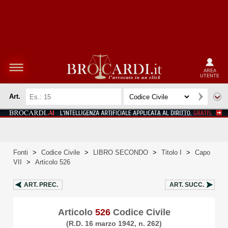
AREA
UTENTE
Art.
Fonti
>
Codice Civile
>
LIBRO SECONDO
>
Titolo I
>
Capo
VII
>
Articolo 526
ART.
PREC.
ART.
SUCC.
Articolo
526
Codice Civile
(R.D. 16 marzo 1942, n. 262)