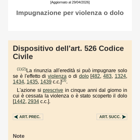
[Aggiornato al 29/04/2026]
Impugnazione per violenza o dolo
Dispositivo dell'art. 526 Codice
Civile
(1)
(2)
La rinunzia all'eredità si può impugnare solo
se è l'effetto di
violenza
o di
dolo
[
482
,
483
,
1324
,
(3)
1434
,
1435
,
1439
c.c.]
.
L'azione si
prescrive
in cinque anni dal giorno in
cui è cessata la violenza o è stato scoperto il dolo
[
1442
,
2934
c.c.].
ART.
PREC.
ART.
SUCC.
Note