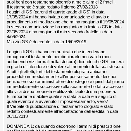
suoi beni con testamento olografo a me e ai miei 2 fratelli.
Il testamento è stato redatto il giorno 27/02/2018
I cugini di GS (parenti di quarto grado di GS) in data
17/05/2024 mi hanno inviato comunicazione di avvio di
procedimento di mediazione che mi ha raggiunto il 19/05/2024
la stessa comunicazione ha raggiunto mio fratello CB in data
22/05/2024 e ha raggiunto il mio secondo fratello in data
4/09/2024
Mio zio GS è deceduto in data 19/09/2019
I cugini di GS ci hanno comunicato che intendevano
impugnare il testamento per dichiararlo non valido (non
adducendo vizi formali nella stesura) dicendo che GS non era
in grado di intendere e di volere al momento della sua stesura.
A tutti gli effetti, forti del testamento olografo abbiamo
proceduto immediatamente all'impossessamento dei suoi
beni: io ero suo amministratore di sostegno e quindi dal giorno
immediatamente successivo alla sua morte ho fatto accesso
alla villa di sua proprietà e utilizzato l'auto di sua proprietà.
E' importante stabilire quale sia stata la data e a seguito di
quale evento sia avvenuto l'impossessamento, vero?
Il Verbale di pubblicazione di testamento olografo è stato
redatto contestualmente all'accettazione dell'eredità in data
26/10/2019
DOMANDA 1: da quando decorrono i termini di prescrizione