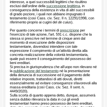
interesse, a quei successibili legittimi che risultino
esclusi dall’ordine della
successione legittima
, in
conseguenza della esistenza in vita di altri successibili
di grado poziore, i quali non abbiano impugnato il
testamento (così Cass. civ. Sez. II n. 12291/1998, con
riferimento proprio ai cugini del
de cuius
).
Per quanto concerne i termini di
prescrizione
per
l’esercizio di tale azione, l’art. 591 c.c. dispone che la
stessa si prescrive nel termine di cinque anni dal
momento di esecuzione delle disposizioni
testamentarie, dovendosi intendere con tale
espressione il compimento di un’attività diretta alla
concreta realizzazione della volontà testamentaria,
quale può essere il conseguimento del possesso dei
beni ereditari.
Si precisa in giurisprudenza che all’uopo non rilevano né
la
pubblicazione del testamento
né la presentazione
della denuncia di successione ed il pagamento delle
relative imposte, trattandosi di atti dovuti, diretti
essenzialmente ad evitare conseguenze sfavorevoli alla
massa ereditaria (così Cass. civ. Sez. II sent. n.
4449/2020).
Sulla scorta di quanto appena detto, dunque, assumerà
senza dubbio rilevanza la data in cui gli eredi
testamentari hanno preso possesso dei beni ereditari,