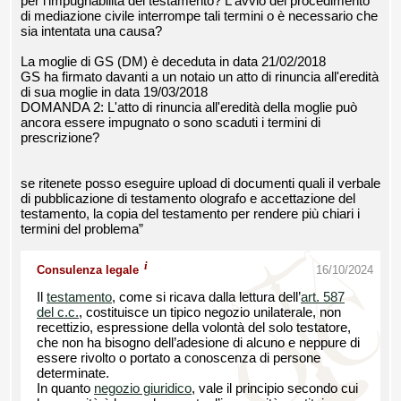
per l'impugnabilità del testamento? L'avvio del procedimento
di mediazione civile interrompe tali termini o è necessario che
sia intentata una causa?
La moglie di GS (DM) è deceduta in data 21/02/2018
GS ha firmato davanti a un notaio un atto di rinuncia all'eredità
di sua moglie in data 19/03/2018
DOMANDA 2: L'atto di rinuncia all'eredità della moglie può
ancora essere impugnato o sono scaduti i termini di
prescrizione?
se ritenete posso eseguire upload di documenti quali il verbale
di pubblicazione di testamento olografo e accettazione del
testamento, la copia del testamento per rendere più chiari i
termini del problema”
i
Consulenza legale
16/10/2024
Il
testamento
, come si ricava dalla lettura dell’
art. 587
del c.c.
, costituisce un tipico negozio unilaterale, non
recettizio, espressione della volontà del solo testatore,
che non ha bisogno dell’adesione di alcuno e neppure di
essere rivolto o portato a conoscenza di persone
determinate.
In quanto
negozio giuridico
, vale il principio secondo cui