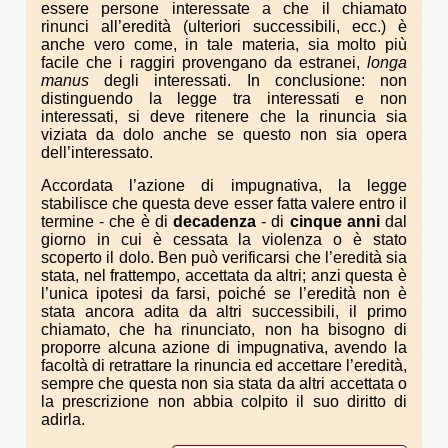
essere persone interessate a che il chiamato
rinunci all’eredità (ulteriori successibili, ecc.) è
anche vero come, in tale materia, sia molto più
facile che i raggiri provengano da estranei,
longa
manus
degli interessati. In conclusione: non
distinguendo la legge tra interessati e non
interessati, si deve ritenere che la rinuncia sia
viziata da dolo anche se questo non sia opera
dell’interessato.
Accordata l’azione di impugnativa, la legge
stabilisce che questa deve esser fatta valere entro il
termine - che è di
decadenza
- di
cinque anni
dal
giorno in cui è cessata la violenza o è stato
scoperto il dolo. Ben può verificarsi che l’eredità sia
stata, nel frattempo, accettata da altri; anzi questa è
l’unica ipotesi da farsi, poiché se l’eredità non è
stata ancora adita da altri successibili, il primo
chiamato, che ha rinunciato, non ha bisogno di
proporre alcuna azione di impugnativa, avendo la
facoltà di retrattare la rinuncia ed accettare l’eredità,
sempre che questa non sia stata da altri accettata o
la prescrizione non abbia colpito il suo diritto di
adirla.