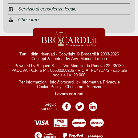
Servizio di consulenza legale
Chi siamo
Tutti i diritti riservati - Copyright © Brocardi.it 2003-2026
Concept & content by
Avv. Manuel Tropea
Powered by Sequeri S.r.l. - Via Marsilio da Padova 22, 35139
PADOVA - C.F. e P.I. 05500250286 - R.E.A. PD471772 - capitale
sociale i.v. 20.000
Per informazioni:
info@brocardi.it
-
Informativa Privacy
e
Cookie Policy
-
Chi siamo
-
Archivio
Lavora con noi
Seguici
Pagina Facebook
Pagina Twitter
Pagina LinkedIn
sui social