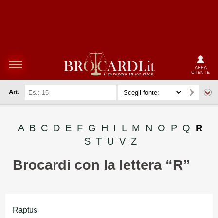
AREA
UTENTE
Art.
A
B
C
D
E
F
G
H
I
L
M
N
O
P
Q
R
S
T
U
V
Z
Brocardi con la lettera “R”
Raptus