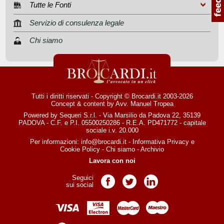
Tutte le Fonti
Servizio di consulenza legale
Chi siamo
Tutti i diritti riservati - Copyright © Brocardi.it 2003-2026
Concept & content by
Avv. Manuel Tropea
Powered by Sequeri S.r.l. - Via Marsilio da Padova 22, 35139
PADOVA - C.F. e P.I. 05500250286 - R.E.A. PD471772 - capitale
sociale i.v. 20.000
Per informazioni:
info@brocardi.it
-
Informativa Privacy
e
Cookie Policy
-
Chi siamo
-
Archivio
Lavora con noi
Seguici
Pagina Facebook
Pagina Twitter
Pagina LinkedIn
sui social