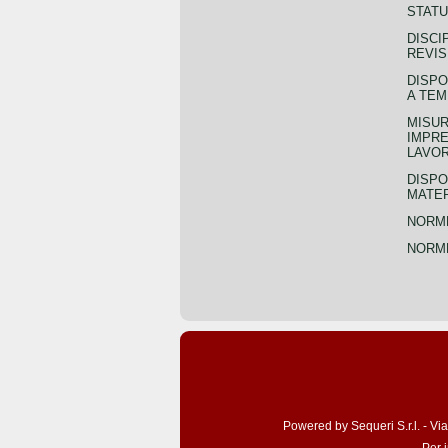
STATU
DISCI
REVIS
DISPO
A TEM
MISUR
IMPRE
LAVOR
DISPO
MATER
NORME
NORME
Powered by Sequeri S.r.l. - Vi
Per 