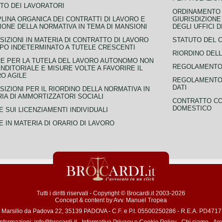
TO DEI LAVORATORI
ORDINAMENTO D
PLINA ORGANICA DEI CONTRATTI DI LAVORO E
GIURISDIZIONE
IONE DELLA NORMATIVA IN TEMA DI MANSIONI
DEGLI UFFICI 
SIZIONI IN MATERIA DI CONTRATTO DI LAVORO
STATUTO DEL 
PO INDETERMINATO A TUTELE CRESCENTI
RIORDINO DELL
E PER LA TUTELA DEL LAVORO AUTONOMO NON
REGOLAMENTO 
NDITORIALE E MISURE VOLTE A FAVORIRE IL
O AGILE
REGOLAMENTO 
DATI
SIZIONI PER IL RIORDINO DELLA NORMATIVA IN
IA DI AMMORTIZZATORI SOCIALI
CONTRATTO CO
DOMESTICO
 SUI LICENZIAMENTI INDIVIDUALI
 IN MATERIA DI ORARIO DI LAVORO
Tutti i diritti riservati - Copyright © Brocardi.it 2003-2026
Concept & content by
Avv. Manuel Tropea
a Marsilio da Padova 22, 35139 PADOVA - C.F. e P.I. 05500250286 - R.E.A. PD471772
informazioni:
info@brocardi.it
-
Informativa Privacy
e
Cookie Policy
-
Chi siamo
-
Arc