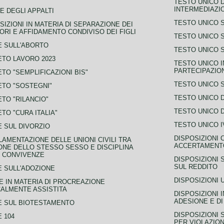
TESTO UNICO D
INTERMEDIAZIO
E DEGLI APPALTI
TESTO UNICO 
SIZIONI IN MATERIA DI SEPARAZIONE DEI
ORI E AFFIDAMENTO CONDIVISO DEI FIGLI
TESTO UNICO 
 SULL'ABORTO
TESTO UNICO S
TO LAVORO 2023
TESTO UNICO I
PARTECIPAZIO
TO "SEMPLIFICAZIONI BIS"
TESTO UNICO 
TO "SOSTEGNI"
TESTO UNICO D
TO "RILANCIO"
TESTO UNICO D
TO "CURA ITALIA"
TESTO UNICO I
 SUL DIVORZIO
DISPOSIZIONI 
AMENTAZIONE DELLE UNIONI CIVILI TRA
ACCERTAMENTO
NE DELLO STESSO SESSO E DISCIPLINA
 CONVIVENZE
DISPOSIZIONI 
SUL REDDITO
 SULL'ADOZIONE
DISPOSIZIONI 
 IN MATERIA DI PROCREAZIONE
ALMENTE ASSISTITA
DISPOSIZIONI 
ADESIONE E DI
E SUL BIOTESTAMENTO
DISPOSIZIONI 
 104
PER VIOLAZION