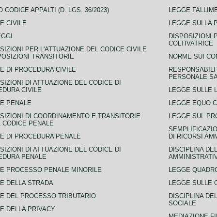
 CODICE APPALTI (D. LGS. 36/2023)
LEGGE FALLIM
E CIVILE
LEGGE SULLA 
EGGI
DISPOSIZIONI 
COLTIVATRICE
SIZIONI PER L'ATTUAZIONE DEL CODICE CIVILE
POSIZIONI TRANSITORIE
NORME SUI CO
E DI PROCEDURA CIVILE
RESPONSABILI
PERSONALE SA
SIZIONI DI ATTUAZIONE DEL CODICE DI
DURA CIVILE
LEGGE SULLE L
E PENALE
LEGGE EQUO 
SIZIONI DI COORDINAMENTO E TRANSITORIE
LEGGE SUL PR
L CODICE PENALE
SEMPLIFICAZIO
E DI PROCEDURA PENALE
DI RICORSI AM
SIZIONI DI ATTUAZIONE DEL CODICE DI
DISCIPLINA DE
EDURA PENALE
AMMINISTRATI
E PROCESSO PENALE MINORILE
LEGGE QUADRO
E DELLA STRADA
LEGGE SULLE 
E DEL PROCESSO TRIBUTARIO
DISCIPLINA DE
SOCIALE
E DELLA PRIVACY
MEDIAZIONE FI