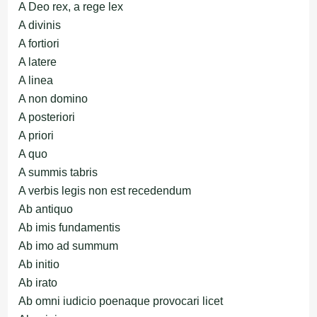
A Deo rex, a rege lex
A divinis
A fortiori
A latere
A linea
A non domino
A posteriori
A priori
A quo
A summis tabris
A verbis legis non est recedendum
Ab antiquo
Ab imis fundamentis
Ab imo ad summum
Ab initio
Ab irato
Ab omni iudicio poenaque provocari licet