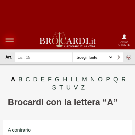
AREA
UTENTE
Art.
A
B
C
D
E
F
G
H
I
L
M
N
O
P
Q
R
S
T
U
V
Z
Brocardi con la lettera “A”
A contrario