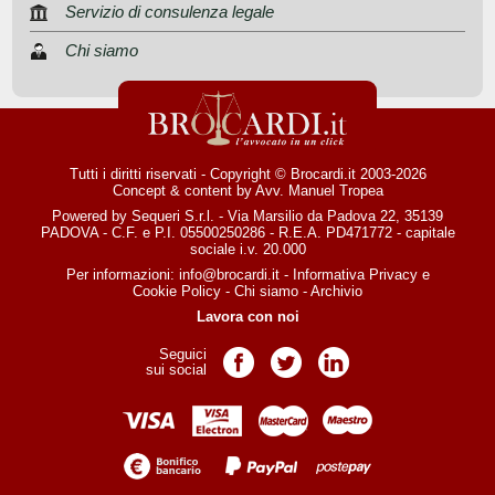
Servizio di consulenza legale
Chi siamo
Tutti i diritti riservati - Copyright © Brocardi.it 2003-2026
Concept & content by
Avv. Manuel Tropea
Powered by Sequeri S.r.l. - Via Marsilio da Padova 22, 35139
PADOVA - C.F. e P.I. 05500250286 - R.E.A. PD471772 - capitale
sociale i.v. 20.000
Per informazioni:
info@brocardi.it
-
Informativa Privacy
e
Cookie Policy
-
Chi siamo
-
Archivio
Lavora con noi
Seguici
Pagina Facebook
Pagina Twitter
Pagina LinkedIn
sui social