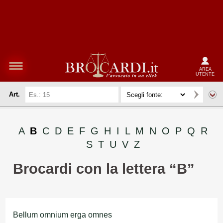
AREA
UTENTE
Art.
A
B
C
D
E
F
G
H
I
L
M
N
O
P
Q
R
S
T
U
V
Z
Brocardi con la lettera “B”
Bellum omnium erga omnes