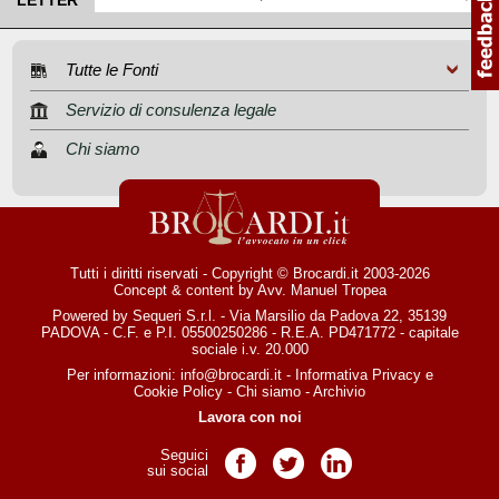
LETTER
Tutte le Fonti
Servizio di consulenza legale
Chi siamo
Tutti i diritti riservati - Copyright © Brocardi.it 2003-2026
Concept & content by
Avv. Manuel Tropea
Powered by Sequeri S.r.l. - Via Marsilio da Padova 22, 35139
PADOVA - C.F. e P.I. 05500250286 - R.E.A. PD471772 - capitale
sociale i.v. 20.000
Per informazioni:
info@brocardi.it
-
Informativa Privacy
e
Cookie Policy
-
Chi siamo
-
Archivio
Lavora con noi
Seguici
Pagina Facebook
Pagina Twitter
Pagina LinkedIn
sui social