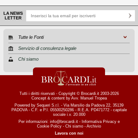
LA NEWS
LETTER
Tutte le Fonti
Servizio di consulenza legale
Chi siamo
Tutti i diritti riservati - Copyright © Brocardi.it 2003-2026
Concept & content by
Avv. Manuel Tropea
Powered by Sequeri S.r.l. - Via Marsilio da Padova 22, 35139
PADOVA - C.F. e P.I. 05500250286 - R.E.A. PD471772 - capitale
sociale i.v. 20.000
Per informazioni:
info@brocardi.it
-
Informativa Privacy
e
Cookie Policy
-
Chi siamo
-
Archivio
Lavora con noi