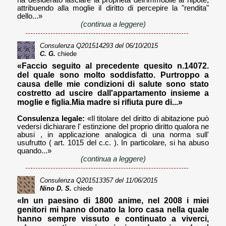
attribuendo alla moglie il diritto di percepire la "rendita"
dello...»
(continua a leggere)
Consulenza
Q201514293
del 06/10/2015
C. G.
chiede
«Faccio seguito al precedente quesito n.14072.
del quale sono molto soddisfatto. Purtroppo a
causa delle mie condizioni di salute sono stato
costretto ad uscire dall'appartamento insieme a
moglie e figlia.Mia madre si rifiuta pure di...»
Consulenza legale:
«Il titolare del diritto di abitazione può
vedersi dichiarare l' estinzione del proprio diritto qualora ne
abusi , in applicazione analogica di una norma sull'
usufrutto ( art. 1015 del c.c. ). In particolare, si ha abuso
quando...»
(continua a leggere)
Consulenza
Q201513357
del 11/06/2015
Nino D. S.
chiede
«In un paesino di 1800 anime, nel 2008 i miei
genitori mi hanno donato la loro casa nella quale
hanno sempre vissuto e continuato a viverci,