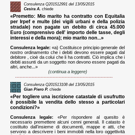
Consulenza
Q201512991
del 13/05/2015
Cesira A.
chiede
«Premetto: Mio marito ha contratto con Equitalia
per Irpef e multe (dei vigili urbani e della polizia
stradale) non pagate un debito di circa 45.000
Euro (comprensivo dell' importo delle tasse, degli
interessi e della mora); mio marito non...»
Consulenza legale:
«a) Costituisce principio generale del
nostro ordinamento che i debiti devono essere pagati dal
debitore , cioè da colui che li ha contratti. Ciò implica che i
debiti assunti da un soggetto non devono essere pagati da
altri, anche...»
(continua a leggere)
Consulenza
Q201513108
del 13/05/2015
Gian Piero P.
chiede
«Per togliere una iscrizione catastale di usufrutto
è possibile la vendita dello stesso a particolari
condizioni?»
Consulenza legale:
«Per rispondere al quesito è
necessario premettere alcuni cenni generali. Il catasto è
costituito dall'insieme di documenti, mappe e atti, che
servono a descrivere i beni immobili nella loro oggettività