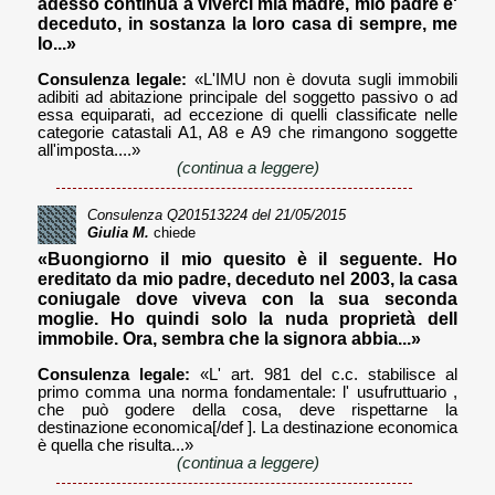
adesso continua a viverci mia madre, mio padre e'
deceduto, in sostanza la loro casa di sempre, me
lo...»
Consulenza legale:
«L'IMU non è dovuta sugli immobili
adibiti ad abitazione principale del soggetto passivo o ad
essa equiparati, ad eccezione di quelli classificate nelle
categorie catastali A1, A8 e A9 che rimangono soggette
all'imposta....»
(continua a leggere)
Consulenza
Q201513224
del 21/05/2015
Giulia M.
chiede
«Buongiorno il mio quesito è il seguente. Ho
ereditato da mio padre, deceduto nel 2003, la casa
coniugale dove viveva con la sua seconda
moglie. Ho quindi solo la nuda proprietà dell
immobile. Ora, sembra che la signora abbia...»
Consulenza legale:
«L' art. 981 del c.c. stabilisce al
primo comma una norma fondamentale: l' usufruttuario ,
che può godere della cosa, deve rispettarne la
destinazione economica[/def ]. La destinazione economica
è quella che risulta...»
(continua a leggere)