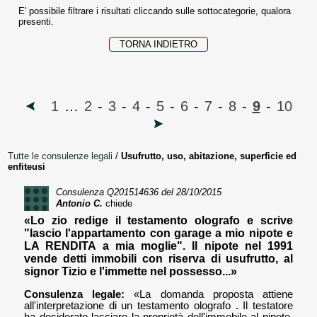
E' possibile filtrare i risultati cliccando sulle sottocategorie, qualora
presenti.
TORNA INDIETRO
1
…
2
-
3
-
4
-
5
-
6
-
7
-
8
-
9
-
10
Tutte le consulenze legali
/
Usufrutto, uso, abitazione, superficie ed
enfiteusi
Consulenza
Q201514636
del 28/10/2015
Antonio C.
chiede
«Lo zio redige il testamento olografo e scrive
"lascio l'appartamento con garage a mio nipote e
LA RENDITA a mia moglie". Il nipote nel 1991
vende detti immobili con riserva di usufrutto, al
signor Tizio e l'immette nel possesso...»
Consulenza legale:
«La domanda proposta attiene
all'interpretazione di un testamento olografo . Il testatore
ha desiderato lasciare la proprietà dell'immobile al nipote,