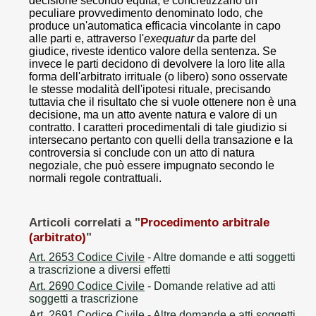
decisione secondo equità, e concretizzano un
peculiare provvedimento denominato lodo, che
produce un'automatica efficacia vincolante in capo
alle parti e, attraverso l'
exequatur
da parte del
giudice, riveste identico valore della sentenza. Se
invece le parti decidono di devolvere la loro lite alla
forma dell'arbitrato irrituale (o libero) sono osservate
le stesse modalità dell'ipotesi rituale, precisando
tuttavia che il risultato che si vuole ottenere non è una
decisione, ma un atto avente natura e valore di un
contratto. I caratteri procedimentali di tale giudizio si
intersecano pertanto con quelli della transazione e la
controversia si conclude con un atto di natura
negoziale, che può essere impugnato secondo le
normali regole contrattuali.
Articoli correlati a "
Procedimento arbitrale
(arbitrato)
"
Art. 2653 Codice Civile
- Altre domande e atti soggetti
a trascrizione a diversi effetti
Art. 2690 Codice Civile
- Domande relative ad atti
soggetti a trascrizione
Art. 2691 Codice Civile
- Altre domande e atti soggetti