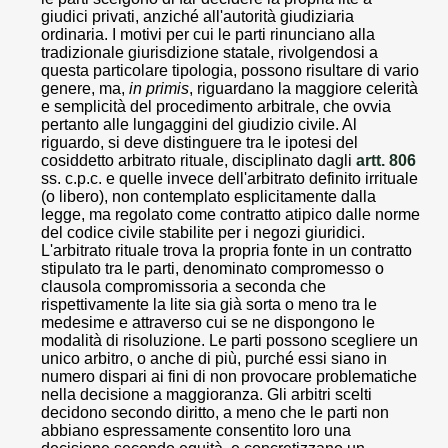
giudici privati, anziché all'autorità giudiziaria
ordinaria. I motivi per cui le parti rinunciano alla
tradizionale giurisdizione statale, rivolgendosi a
questa particolare tipologia, possono risultare di vario
genere, ma,
in primis
, riguardano la maggiore celerità
e semplicità del procedimento arbitrale, che ovvia
pertanto alle lungaggini del giudizio civile. Al
riguardo, si deve distinguere tra le ipotesi del
cosiddetto arbitrato rituale, disciplinato dagli
artt. 806
ss. c.p.c. e quelle invece dell'arbitrato definito irrituale
(o libero), non contemplato esplicitamente dalla
legge, ma regolato come contratto atipico dalle norme
del codice civile stabilite per i negozi giuridici.
L'arbitrato rituale trova la propria fonte in un contratto
stipulato tra le parti, denominato compromesso o
clausola compromissoria a seconda che
rispettivamente la lite sia già sorta o meno tra le
medesime e attraverso cui se ne dispongono le
modalità di risoluzione. Le parti possono scegliere un
unico arbitro, o anche di più, purché essi siano in
numero dispari ai fini di non provocare problematiche
nella decisione a maggioranza. Gli arbitri scelti
decidono secondo diritto, a meno che le parti non
abbiano espressamente consentito loro una