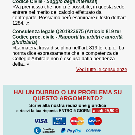
Codice Civile -
Saggio degli interessi
)
«Va premesso che non ci è possibile, in questa sede,
entrare nel merito del calcolo effettuato da
controparte. Possiamo però esaminare il testo dell’art.
1284...»
Consulenza legale Q201923675 (Articolo 819 ter
Codice proc. civile -
Rapporti tra arbitri e autorità
giudiziaria
)
«La materia trova disciplina nell’art. 819 ter c.p.c.. La
norma dice espressamente che la competenza del
Collegio Arbitrale non è esclusa dalla pendenza
della...»
Vedi tutte le consulenze
HAI UN DUBBIO O UN PROBLEMA SU
QUESTO ARGOMENTO?
Scrivi alla nostra redazione giuridica
e ricevi la tua risposta
ENTRO 5 GIORNI
a soli 29,90 €