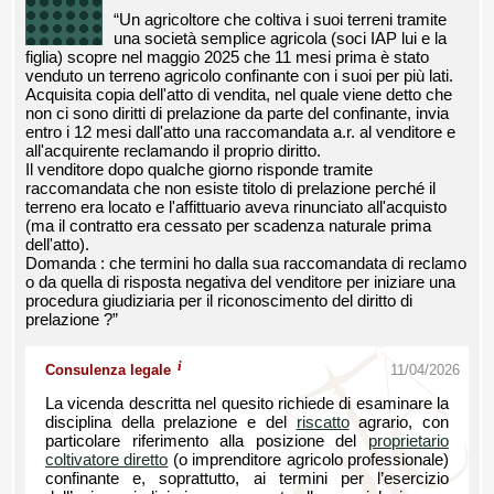
“Un agricoltore che coltiva i suoi terreni tramite
una società semplice agricola (soci IAP lui e la
figlia) scopre nel maggio 2025 che 11 mesi prima è stato
venduto un terreno agricolo confinante con i suoi per più lati.
Acquisita copia dell'atto di vendita, nel quale viene detto che
non ci sono diritti di prelazione da parte del confinante, invia
entro i 12 mesi dall'atto una raccomandata a.r. al venditore e
all'acquirente reclamando il proprio diritto.
Il venditore dopo qualche giorno risponde tramite
raccomandata che non esiste titolo di prelazione perché il
terreno era locato e l'affittuario aveva rinunciato all'acquisto
(ma il contratto era cessato per scadenza naturale prima
dell'atto).
Domanda : che termini ho dalla sua raccomandata di reclamo
o da quella di risposta negativa del venditore per iniziare una
procedura giudiziaria per il riconoscimento del diritto di
prelazione ?”
i
Consulenza legale
11/04/2026
La vicenda descritta nel quesito richiede di esaminare la
disciplina della prelazione e del
riscatto
agrario, con
particolare riferimento alla posizione del
proprietario
coltivatore diretto
(o imprenditore agricolo professionale)
confinante e, soprattutto, ai termini per l’esercizio