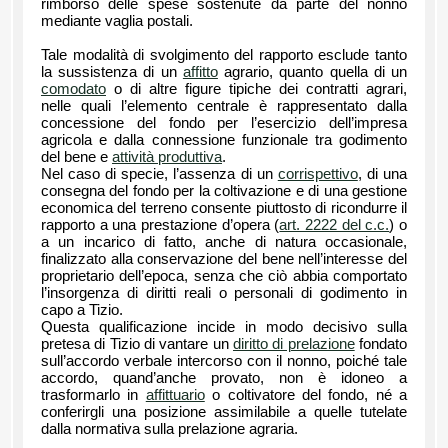
rimborso delle spese sostenute da parte del nonno
mediante vaglia postali.
Tale modalità di svolgimento del rapporto esclude tanto
la sussistenza di un
affitto
agrario, quanto quella di un
comodato
o di altre figure tipiche dei contratti agrari,
nelle quali l’elemento centrale è rappresentato dalla
concessione del fondo per l’esercizio dell’impresa
agricola e dalla connessione funzionale tra godimento
del bene e
attività produttiva
.
Nel caso di specie, l’assenza di un
corrispettivo
, di una
consegna del fondo per la coltivazione e di una gestione
economica del terreno consente piuttosto di ricondurre il
rapporto a una prestazione d’opera (
art. 2222 del c.c.
) o
a un incarico di fatto, anche di natura occasionale,
finalizzato alla conservazione del bene nell’interesse del
proprietario dell’epoca, senza che ciò abbia comportato
l’insorgenza di diritti reali o personali di godimento in
capo a Tizio.
Questa qualificazione incide in modo decisivo sulla
pretesa di Tizio di vantare un
diritto di prelazione
fondato
sull’accordo verbale intercorso con il nonno, poiché tale
accordo, quand’anche provato, non è idoneo a
trasformarlo in
affittuario
o coltivatore del fondo, né a
conferirgli una posizione assimilabile a quelle tutelate
dalla normativa sulla prelazione agraria.