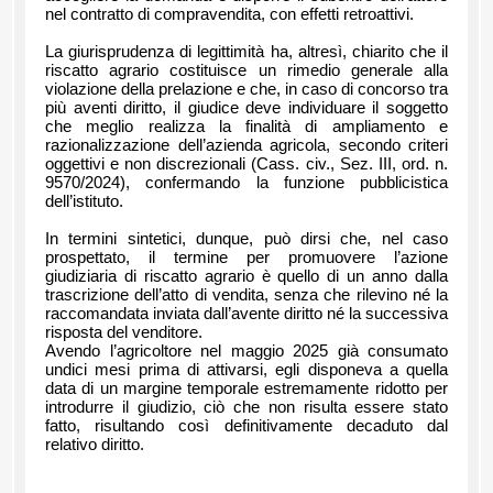
nel contratto di compravendita, con effetti retroattivi.
La giurisprudenza di legittimità ha, altresì, chiarito che il
riscatto agrario costituisce un rimedio generale alla
violazione della prelazione e che, in caso di concorso tra
più aventi diritto, il giudice deve individuare il soggetto
che meglio realizza la finalità di ampliamento e
razionalizzazione dell’azienda agricola, secondo criteri
oggettivi e non discrezionali (Cass. civ., Sez. III, ord. n.
9570/2024), confermando la funzione pubblicistica
dell’istituto.
In termini sintetici, dunque, può dirsi che, nel caso
prospettato, il termine per promuovere l’azione
giudiziaria di riscatto agrario è quello di un anno dalla
trascrizione dell’atto di vendita, senza che rilevino né la
raccomandata inviata dall’avente diritto né la successiva
risposta del venditore.
Avendo l’agricoltore nel maggio 2025 già consumato
undici mesi prima di attivarsi, egli disponeva a quella
data di un margine temporale estremamente ridotto per
introdurre il giudizio, ciò che non risulta essere stato
fatto, risultando così definitivamente decaduto dal
relativo diritto.