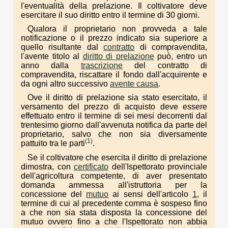
l'eventualità della prelazione. Il coltivatore deve
esercitare il suo diritto entro il termine di 30 giorni.
Qualora il proprietario non provveda a tale
notificazione o il prezzo indicato sia superiore a
quello risultante dal
contratto
di compravendita,
l'avente titolo al
diritto di prelazione
può, entro un
anno dalla
trascrizione
del contratto di
compravendita, riscattare il fondo dall'acquirente e
da ogni altro successivo
avente causa
.
Ove il diritto di prelazione sia stato esercitato, il
versamento del prezzo di acquisto deve essere
effettuato entro il termine di sei mesi decorrenti dal
trentesimo giorno dall'avvenuta notifica da parte del
proprietario, salvo che non sia diversamente
(1)
pattuito tra le parti
.
Se il coltivatore che esercita il diritto di prelazione
dimostra, con
certificato
dell'Ispettorato provinciale
dell'agricoltura competente, di aver presentato
domanda ammessa all'istruttoria per la
concessione del
mutuo
ai sensi dell'articolo
1
, il
termine di cui al precedente comma è sospeso fino
a che non sia stata disposta la concessione del
mutuo ovvero fino a che l'Ispettorato non abbia