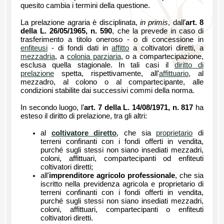
quesito cambia i termini della questione.
La prelazione agraria è disciplinata,
in primis
, dall’
art. 8
della L. 26/05/1965, n. 590
, che la prevede in caso di
trasferimento a titolo oneroso - o di concessione in
enfiteusi
- di fondi dati in
affitto
a coltivatori diretti, a
mezzadria
, a
colonia parziaria
, o a compartecipazione,
esclusa quella stagionale. In tali casi il
diritto di
prelazione
spetta, rispettivamente, all'
affittuario
, al
mezzadro, al colono o al compartecipante, alle
condizioni stabilite dai successivi commi della norma.
In secondo luogo, l’
art. 7 della L. 14/08/1971, n. 817
ha
esteso il diritto di prelazione, tra gli altri:
al
coltivatore diretto
, che sia
proprietario
di
terreni confinanti con i fondi offerti in vendita,
purché sugli stessi non siano insediati mezzadri,
coloni, affittuari, compartecipanti od enfiteuti
coltivatori diretti;
all'
imprenditore agricolo professionale
, che sia
iscritto nella previdenza agricola e proprietario di
terreni confinanti con i fondi offerti in vendita,
purché sugli stessi non siano insediati mezzadri,
coloni, affittuari, compartecipanti o enfiteuti
coltivatori diretti.