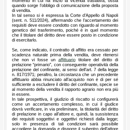
momento in cui ha inizio la vicenda traslativa, ossia
quando sorge l’obbligo di comunicazione della proposta
di vendita.
In tal senso si è espressa la Corte d’Appello di Napoli
(sent. n. 511/2024), affermando che l’accertamento dei
requisiti deve essere condotto con riguardo al momento
genetico del trasferimento, poiché è in quel momento
che il titolare del diritto deve essere posto in condizione
di esercitarlo.
Se, come indicato, il contratto di affitto era cessato per
scadenza naturale prima della vendita, deve ritenersi
che non vi fosse un
affittuario
titolare del diritto di
prelazione “primario”, con conseguente operatività della
prelazione del confinante, ai sensi dell’art. 7 della legge
n. 817/1971; peraltro, la circostanza che un precedente
affittuario abbia rinunciato all’acquisto non è di per sé
sufficiente a escludere il diritto del confinante, specie se
al momento della vendita il rapporto agrario non era più
in essere.
In tale prospettiva, il giudizio di riscatto si configurerà
come un accertamento complesso, in cui il giudice
dovrà verificare, in via preliminare, la titolarità del diritto
di prelazione in capo all’attore e, quindi, la sussistenza
dei requisiti soggettivi e oggettivi richiesti dalla legge;
solo in presenza di tali condizioni sarà possibile
accogliere la domanda e disporre il subentro dell’attore