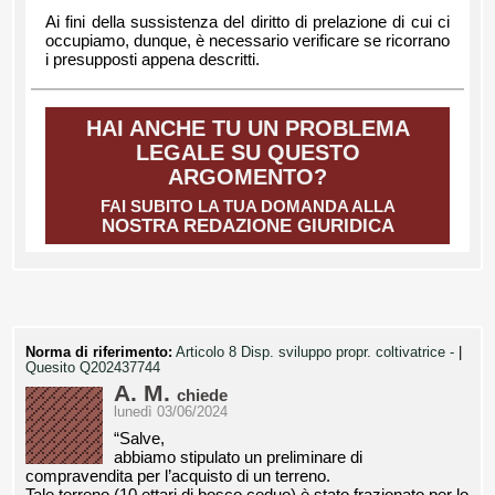
Ai fini della sussistenza del diritto di prelazione di cui ci
occupiamo, dunque, è necessario verificare se ricorrano
i presupposti appena descritti.
HAI ANCHE TU UN PROBLEMA
LEGALE SU QUESTO
ARGOMENTO?
FAI SUBITO LA TUA DOMANDA ALLA
NOSTRA REDAZIONE GIURIDICA
Norma di riferimento:
Articolo 8 Disp. sviluppo propr. coltivatrice -
|
Quesito Q202437744
A. M.
chiede
lunedì 03/06/2024
“Salve,
abbiamo stipulato un preliminare di
compravendita per l’acquisto di un terreno.
Tale terreno (10 ettari di bosco ceduo) è stato frazionato per lo