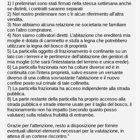
1) I preliminari sono stati firmati nella stessa settimana anche
se distinti, i contratti saranno separati
2) Nel nostro preliminare non c’è alcun riferimento all’altra
vendita.
3) Non abbiamo alcuna relazione ne societaria ne familiare
con l’altro compratore.
4) Non siamo coltivatori diretti. L’abitazione che erediterà mia
moglie è dotata di caminetto e stufa a legna che potrebbero
utilizzare la legna del bosco di proprietà
5) La particella oggetto di frazionamento è confinante su un
lato con i terreni e le pertinenze dell’abitazione dei genitori di
mia moglie (che sarà l’intestataria del terreno e unica erede).
6) La particella frazionata non ha colture diverse ed è in
continuità con l’intera proprietà, salvo essere un versante
diverso di una collina sovrastante l’abitazione e il nuovo
confine posto sul crinale di tale collinetta.
7) La particella frazionata ha acceso indipendente alla strada
pubblica.
8) La parte restante della particella ha proprio accesso alla
strada pubblica e strade interne usate per il taglio del bosco, il
frazionamento non ha impatto (secondo quanto posso
valutare) sulla relativa fruibilità di entrambe.
Grazie per l’attenzione, resto a disposizione per fornire
eventuali ulteriori elementi necessari per la valutazione, in
attesa di un cortese riscontro.”