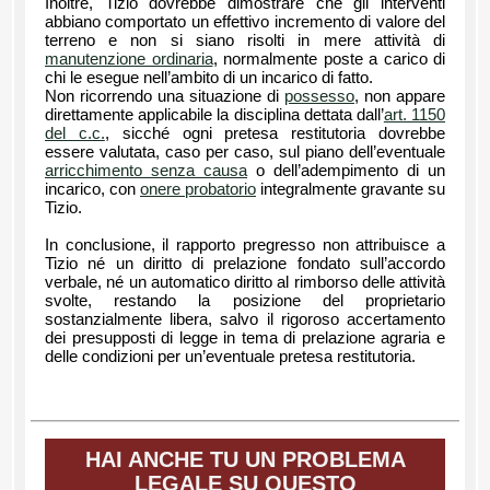
Inoltre, Tizio dovrebbe dimostrare che gli interventi
abbiano comportato un effettivo incremento di valore del
terreno e non si siano risolti in mere attività di
manutenzione ordinaria
, normalmente poste a carico di
chi le esegue nell’ambito di un incarico di fatto.
Non ricorrendo una situazione di
possesso
, non appare
direttamente applicabile la disciplina dettata dall’
art. 1150
del c.c.
, sicché ogni pretesa restitutoria dovrebbe
essere valutata, caso per caso, sul piano dell’eventuale
arricchimento senza causa
o dell’adempimento di un
incarico, con
onere probatorio
integralmente gravante su
Tizio.
In conclusione, il rapporto pregresso non attribuisce a
Tizio né un diritto di prelazione fondato sull’accordo
verbale, né un automatico diritto al rimborso delle attività
svolte, restando la posizione del proprietario
sostanzialmente libera, salvo il rigoroso accertamento
dei presupposti di legge in tema di prelazione agraria e
delle condizioni per un’eventuale pretesa restitutoria.
HAI ANCHE TU UN PROBLEMA
LEGALE SU QUESTO