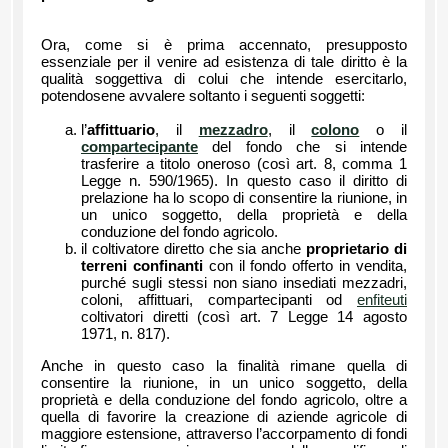
Ora, come si è prima accennato, presupposto
essenziale per il venire ad esistenza di tale diritto è la
qualità soggettiva di colui che intende esercitarlo,
potendosene avvalere soltanto i seguenti soggetti:
l’
affittuario
, il
mezzadro
, il
colono
o il
compartecipante
del fondo che si intende
trasferire a titolo oneroso (così art. 8, comma 1
Legge n. 590/1965). In questo caso il diritto di
prelazione ha lo scopo di consentire la riunione, in
un unico soggetto, della proprietà e della
conduzione del fondo agricolo.
il coltivatore diretto che sia anche
proprietario di
terreni confinanti
con il fondo offerto in vendita,
purché sugli stessi non siano insediati mezzadri,
coloni, affittuari, compartecipanti od
enfiteuti
coltivatori diretti (così art. 7 Legge 14 agosto
1971, n. 817).
Anche in questo caso la finalità rimane quella di
consentire la riunione, in un unico soggetto, della
proprietà e della conduzione del fondo agricolo, oltre a
quella di favorire la creazione di aziende agricole di
maggiore estensione, attraverso l’accorpamento di fondi