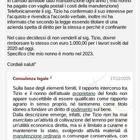
in cambio avrebbe fatto manutenzione ogni anno ( mio nonno
ha pagato con vaglia postali i costi della manutenzione)
Telefonicamente il sig. Tizio ha confermato il suo interesse per
l’acquisto e rivendica l’accordo verbale, inoltre mi ha
informato che secondo la legge essendo titolare di una
azienda spetta di diritto per la stessa e perché è confinante
Nel caso decidessi di non venderli al sig. Tizio, dovrei
rimborsare lo stesso con euro 1.000,00 per i lavori svolti dal
2020 ad oggi.
Specifico che mio nonno è morto nel 2023.
Cordiali saluti”
i
Consulenza legale
17/12/2025
Sulla base degli elementi forniti, il rapporto intercorso tra
Tizio e il nonno dell’attuale
proprietario
del fondo non
appare suscettibile di essere qualificato come rapporto
agrario in senso proprio, né tantomeno come titolo
idoneo a fondare un diritto di
godimento
sul bene.
Dalla descrizione emerge, infatti, che Tizio non ha mai
esercitato un’attività di coltivazione del terreno per trarne
un’utilità economica diretta, ma si è limitato a curarne e
mantenerne lo stato, svolgendo attività materiali di
manutenzione ordinaria
o comunque conservativa, con