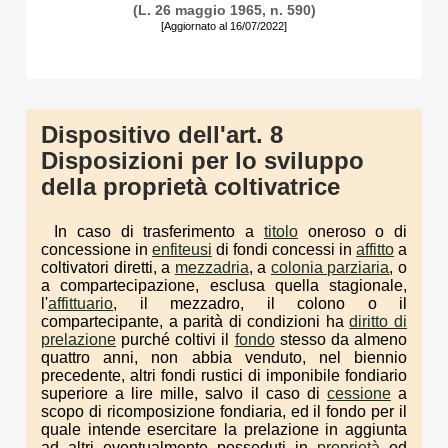
(L. 26 maggio 1965, n. 590)
[Aggiornato al 16/07/2022]
Dispositivo dell'art. 8
Disposizioni per lo sviluppo
della proprietà coltivatrice
In caso di trasferimento a
titolo
oneroso o di
concessione in
enfiteusi
di fondi concessi in
affitto
a
coltivatori diretti, a
mezzadria
, a
colonia parziaria
, o
a compartecipazione, esclusa quella stagionale,
l'
affittuario
, il mezzadro, il colono o il
compartecipante, a parità di condizioni ha
diritto di
prelazione
purché coltivi il
fondo
stesso da almeno
quattro anni, non abbia venduto, nel biennio
precedente, altri fondi rustici di imponibile fondiario
superiore a lire mille, salvo il caso di
cessione
a
scopo di ricomposizione fondiaria, ed il fondo per il
quale intende esercitare la prelazione in aggiunta
ad altri eventualmente posseduti in
proprietà
od