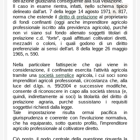
dell’azione giudiziaria conseguente alla sua violazione.
Il caso in esame rientra, infatti, nello schema tipico
delineato dall’art. 7 della legge 14 agosto 1971 n. 817,
norma che estende il
diritto di prelazione
al proprietario
di fondi confinanti (oggi anche imprenditore agricolo
professionale iscritto alla previdenza agricola), purché
non vi siano sul fondo alienato soggetti titolari di
prelazione c.d. “
forte
”, quali affittuari coltivatori diretti,
mezzadri o coloni, i quali godono di un diritto
preferenziale ai sensi dell’art. 8 della legge 26 maggio
1965, n. 590.
Nella particolare fattispecie che qui viene in
considerazione, il confinante esercita l’attività agricola
tramite una
società semplice
agricola, i cui soci sono
imprenditori agricoli professionali, circostanza che, alla
luce del d.lgs. n. 99/2004 e successive modifiche,
consente di riconoscere in capo alla società stessa (e,
quindi, indirettamente ai soci) la titolarità del diritto di
prelazione agraria, purché sussistano i requisiti
soggettivi richiesti dalla legge.
Tale impostazione risulta ormai pacifica in
giurisprudenza e coerente con l’evoluzione normativa,
che ha equiparato, sotto questo profilo, l’imprenditore
agricolo professionale al coltivatore diretto.
Ciò posto, il nodo centrale della questione riguarda la