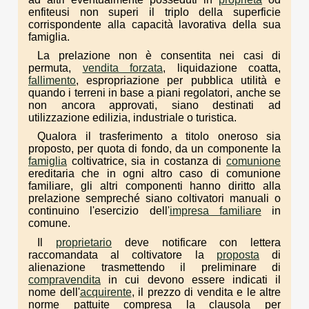
enfiteusi non superi il triplo della superficie
corrispondente alla capacità lavorativa della sua
famiglia.
La prelazione non è consentita nei casi di
permuta,
vendita forzata
, liquidazione coatta,
fallimento
, espropriazione per pubblica utilità e
quando i terreni in base a piani regolatori, anche se
non ancora approvati, siano destinati ad
utilizzazione edilizia, industriale o turistica.
Qualora il trasferimento a titolo oneroso sia
proposto, per quota di fondo, da un componente la
famiglia
coltivatrice, sia in costanza di
comunione
ereditaria che in ogni altro caso di comunione
familiare, gli altri componenti hanno diritto alla
prelazione sempreché siano coltivatori manuali o
continuino l'esercizio dell'
impresa familiare
in
comune.
Il
proprietario
deve notificare con lettera
raccomandata al coltivatore la
proposta
di
alienazione trasmettendo il preliminare di
compravendita
in cui devono essere indicati il
nome dell'
acquirente
, il prezzo di vendita e le altre
norme pattuite compresa la clausola per