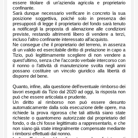
essere titolare di un’azienda agricola e proprietario
confinante.
Sarà dunque necessario verificare in concreto la sua
posizione soggettiva, poiché solo in presenza dei
presupposti di legge il proprietario del fondo sarà tenuto
a notificargli la proposta di alienazione alle condizioni
previste, restando altrimenti libero di vendere a terzi,
incluso l’altro confinante interessato all’acquisto.
Ne consegue che il proprietario del terreno, in assenza
di un valido ed esercitabile diritto di prelazione in capo a
Tizio, può legittimamente scegliere di non vendere a
quest’ultimo, senza che l’accordo verbale intercorso con
il nonno o l’attività di manutenzione svolta negli anni
possano costituire un vincolo giuridico alla libertà di
disporre del bene.
Quanto, infine, alla questione dell’eventuale rimborso dei
lavori eseguiti da Tizio dal 2020 ad oggi, la risposta non
può che essere articolata e prudente.
Un diritto al rimborso non può essere desunto
automaticamente dalla sola esecuzione delle opere, ma
richiede la prova rigorosa che tali attività siano state
richieste o quantomeno autorizzate dal proprietario del
fondo, o da chi fosse legittimato a rappresentarlo, e che
non siano già state integralmente compensate mediante
i rimborsi effettuati dal nonno.