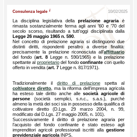
i
Consulenza legale
10/02/2025
La disciplina legislativa della
prelazione agraria
è
rimasta sostanzialmente ferma agli anni ’60 e ’70 del
secolo scorso, risultando a tutt’oggi disciplinata dalla
Legge 26 maggio 1965 n. 590
.
Nel concetto di prelazione agraria si distinguono due
distinti diritti, rispondenti peraltro a diverse finalità:
precisamente la prelazione riconosciuta all’
affittuario
del fondo (
art. 8
Legge n. 590/1965) e la prelazione
spettante al
proprietario
del fondo
confinante
con quello
offerto in vendita (
art. 7
Legge n. 817/1971).
Tradizionalmente il
diritto di prelazione
spetta al
coltivatore diretto
, ma la riforma dell’impresa agricola
ha esteso tale diritto anche alle
società agricole di
persone
(società semplici, s.n.c., s.a.s.), purché
almeno la metà dei soci sia in possesso della qualifica di
coltivatore diretto (D.Lgs. 29 marzo 2004, n. 99,
modificato dal D.Lgs. 27 maggio 2005, n. 101).
Successivamente il diritto di prelazione agraria per
l’acquisto del fondo confinante è stato esteso agli
imprenditori agricoli professionali iscritti alla
gestione
previdenziale agricola
INPS.