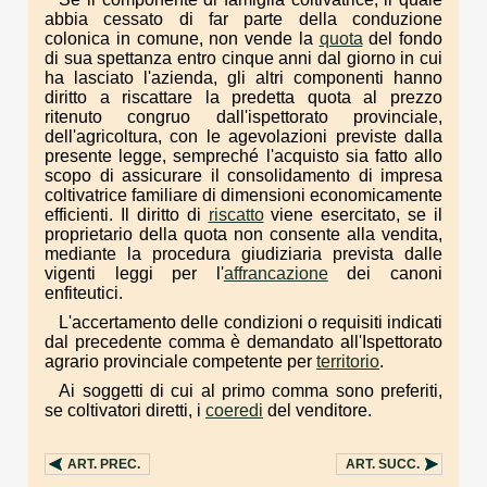
abbia cessato di far parte della conduzione
colonica in comune, non vende la
quota
del fondo
di sua spettanza entro cinque anni dal giorno in cui
ha lasciato l'azienda, gli altri componenti hanno
diritto a riscattare la predetta quota al prezzo
ritenuto congruo dall'ispettorato provinciale,
dell'agricoltura, con le agevolazioni previste dalla
presente legge, sempreché l'acquisto sia fatto allo
scopo di assicurare il consolidamento di impresa
coltivatrice familiare di dimensioni economicamente
efficienti. Il diritto di
riscatto
viene esercitato, se il
proprietario della quota non consente alla vendita,
mediante la procedura giudiziaria prevista dalle
vigenti leggi per l'
affrancazione
dei canoni
enfiteutici.
L'accertamento delle condizioni o requisiti indicati
dal precedente comma è demandato all'Ispettorato
agrario provinciale competente per
territorio
.
Ai soggetti di cui al primo comma sono preferiti,
se coltivatori diretti, i
coeredi
del venditore.
ART.
PREC.
ART.
SUCC.