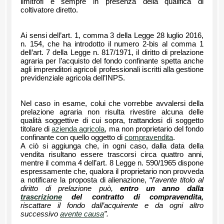
limitrofi e sempre in presenza della qualifica di
coltivatore diretto.
Ai sensi dell’art. 1, comma 3 della Legge 28 luglio 2016,
n. 154, che ha introdotto il numero 2-bis al comma 1
dell’art. 7 della Legge n. 817/1971, il diritto di prelazione
agraria per l’acquisto del fondo confinante spetta anche
agli imprenditori agricoli professionali iscritti alla gestione
previdenziale agricola dell’INPS.
Nel caso in esame, colui che vorrebbe avvalersi della
prelazione agraria non risulta rivestire alcuna delle
qualità soggettive di cui sopra, trattandosi di soggetto
titolare di
azienda agricola
, ma non proprietario del fondo
confinante con quello oggetto di
compravendita
.
A ciò si aggiunga che, in ogni caso, dalla data della
vendita risultano essere trascorsi circa quattro anni,
mentre il comma 4 dell’art. 8 Legge n. 590/1965 dispone
espressamente che, qualora il proprietario non provveda
a notificare la proposta di alienazione, “
l’avente titolo al
diritto di prelazione può,
entro un anno dalla
trascrizione
del contratto di compravendita,
riscattare il fondo dall’acquirente e da ogni altro
successivo
avente causa
”.