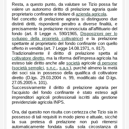
Resta, a questo punto, da valutare se Tizio possa far
valere un autonomo diritto di prelazione agraria quale
proprietario confinante e titolare di
azienda agricola
.
Nel concetto di prelazione agraria si distinguono due
distinti diritti, rispondenti peraltro a diverse finalità, e
precisamente la prelazione riconosciuta all’affittuario del
fondo (art. 8 Legge n. 590/1965,
Disposizioni per lo
sviluppo della proprietà coltivatrice
) e la prelazione
spettante al proprietario del fondo confinante con quello
offerto in vendita (art. 7 Legge 14.08.1971, n. 817).
Tradizionalmente il diritto di prelazione spetta al
coltivatore diretto
, ma la riforma dell’impresa agricola ha
esteso tale diritto anche alle
società
agricole
di persone
(
società semplici
,
s.n.c.
,
s.a.s.
), purché almeno la metà
dei soci sia in possesso della qualifica di coltivatore
diretto (D.lgs. 29.03.2004 n. 99, modificato dal D.lgs.
27.05.2005 n. 101).
Successivamente il diritto di prelazione agraria per
l’acquisto del fondo confinante è stato esteso agli
imprenditori agricoli professionali iscritti alla gestione
previdenziale agricola INPS.
Ora, dal quesito non risulta con certezza che Tizio sia in
possesso di tali requisiti in modo pieno e attuale, sicché
la sua pretesa di prelazione non può ritenersi
automaticamente fondata sulla sola circostanza di