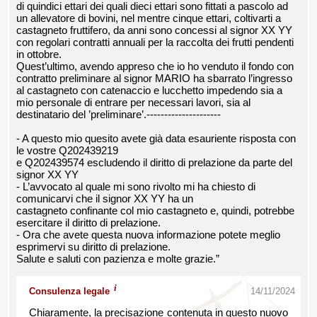
di quindici ettari dei quali dieci ettari sono fittati a pascolo ad
un allevatore di bovini, nel mentre cinque ettari, coltivarti a
castagneto fruttifero, da anni sono concessi al signor XX YY
con regolari contratti annuali per la raccolta dei frutti pendenti
in ottobre.
Quest’ultimo, avendo appreso che io ho venduto il fondo con
contratto preliminare al signor MARIO ha sbarrato l’ingresso
al castagneto con catenaccio e lucchetto impedendo sia a
mio personale di entrare per necessari lavori, sia al
destinatario del ’preliminare’.---------------------
- A questo mio quesito avete già data esauriente risposta con
le vostre Q202439219
e Q202439574 escludendo il diritto di prelazione da parte del
signor XX YY
- L’avvocato al quale mi sono rivolto mi ha chiesto di
comunicarvi che il signor XX YY ha un
castagneto confinante col mio castagneto e, quindi, potrebbe
esercitare il diritto di prelazione.
- Ora che avete questa nuova informazione potete meglio
esprimervi su diritto di prelazione.
Salute e saluti con pazienza e molte grazie.”
i
Consulenza legale
14/11/2024
Chiaramente, la precisazione contenuta in questo nuovo