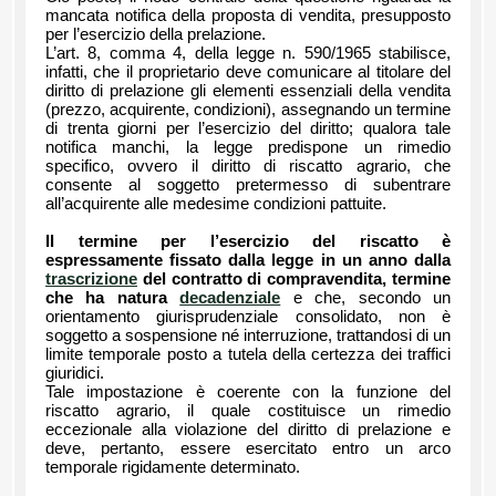
mancata notifica della proposta di vendita, presupposto
per l’esercizio della prelazione.
L’art. 8, comma 4, della legge n. 590/1965 stabilisce,
infatti, che il proprietario deve comunicare al titolare del
diritto di prelazione gli elementi essenziali della vendita
(prezzo, acquirente, condizioni), assegnando un termine
di trenta giorni per l’esercizio del diritto; qualora tale
notifica manchi, la legge predispone un rimedio
specifico, ovvero il diritto di riscatto agrario, che
consente al soggetto pretermesso di subentrare
all’acquirente alle medesime condizioni pattuite.
Il termine per l’esercizio del riscatto è
espressamente fissato dalla legge in un anno dalla
trascrizione
del contratto di compravendita, termine
che ha natura
decadenziale
e che, secondo un
orientamento giurisprudenziale consolidato, non è
soggetto a sospensione né interruzione, trattandosi di un
limite temporale posto a tutela della certezza dei traffici
giuridici.
Tale impostazione è coerente con la funzione del
riscatto agrario, il quale costituisce un rimedio
eccezionale alla violazione del diritto di prelazione e
deve, pertanto, essere esercitato entro un arco
temporale rigidamente determinato.