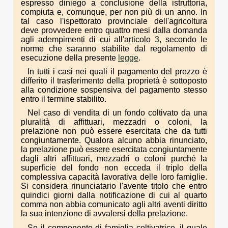
espresso diniego a conclusione della istruttoria,
compiuta e, comunque, per non più di un anno. In
tal caso l'ispettorato provinciale dell'agricoltura
deve provvedere entro quattro mesi dalla domanda
agli adempimenti di cui all'articolo
3
, secondo le
norme che saranno stabilite dal regolamento di
esecuzione della presente
legge
.
In tutti i casi nei quali il pagamento del prezzo è
differito il trasferimento della proprietà è sottoposto
alla condizione sospensiva del pagamento stesso
entro il termine stabilito.
Nel caso di vendita di un fondo coltivato da una
pluralità di affittuari, mezzadri o coloni, la
prelazione non può essere esercitata che da tutti
congiuntamente. Qualora alcuno abbia rinunciato,
la prelazione può essere esercitata congiuntamente
dagli altri affittuari, mezzadri o coloni purché la
superficie del fondo non ecceda il triplo della
complessiva capacità lavorativa delle loro famiglie.
Si considera rinunciatario l'avente titolo che entro
quindici giorni dalla notificazione di cui al quarto
comma non abbia comunicato agli altri aventi diritto
la sua intenzione di avvalersi della prelazione.
Se il componente di famiglia coltivatrice, il quale