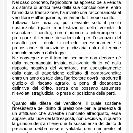
Nel caso concreto, l’agricoltore ha appreso della vendita
a distanza di undici mesi dalla sua conclusione e, entro
l’anno dalla trascrizione, ha inviato una raccomandata al
venditore e all’acquirente, reclamando il proprio diritto.
Tuttavia, tale iniziativa, pur rilevante sotto il profilo
sostanziale (quale manifestazione della volontà di
esercitare il diritto), non è idonea a interrompere o
prorogare il termine decadenziale per l’esercizio del
riscatto, per il quale si richiede necessariamente la
proposizione di un’azione giudiziaria entro il termine
annuale previsto dalla legge.
Ne consegue che il termine per agire non decorre né
dalla raccomandata inviata dall’
avente diritto
né dalla
risposta negativa del venditore, ma esclusivamente
dalla data di trascrizione dell’atto di
compravendita
;
entro un anno da tale data l’agricoltore dovrà introdurre il
giudizio di riscatto agrario, a pena di decadenza
definitiva dal diritto, senza che possano assumere
rilievo atti stragiudiziali o prese di posizione delle parti.
Quanto alla difesa del venditore, il quale sostiene
l’inesistenza del diritto di prelazione per la presenza di
un affittuario che avrebbe rinunciato all’acquisto, essa
appare, alla luce dei fatti esposti, non decisiva, in quanto
la giurisprudenza ritiene che la sussistenza del diritto di
prelazione debba essere valutata con riferimento al