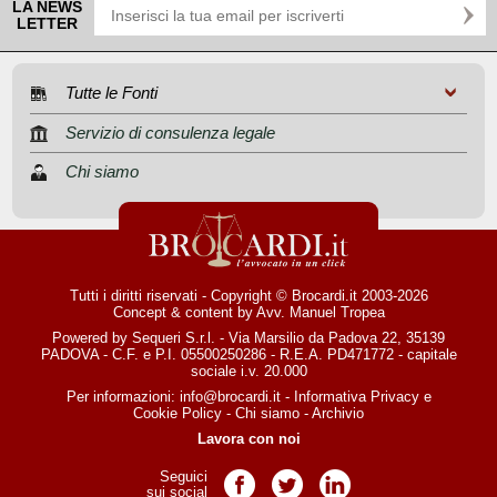
LA NEWS
LETTER
Tutte le Fonti
Servizio di consulenza legale
Chi siamo
Tutti i diritti riservati - Copyright © Brocardi.it 2003-2026
Concept & content by
Avv. Manuel Tropea
Powered by Sequeri S.r.l. - Via Marsilio da Padova 22, 35139
PADOVA - C.F. e P.I. 05500250286 - R.E.A. PD471772 - capitale
sociale i.v. 20.000
Per informazioni:
info@brocardi.it
-
Informativa Privacy
e
Cookie Policy
-
Chi siamo
-
Archivio
Lavora con noi
Seguici
Pagina Facebook
Pagina Twitter
Pagina LinkedIn
sui social