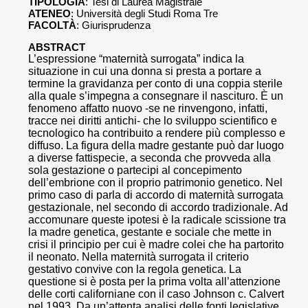
TIPOLOGIA
: Tesi di Laurea Magistrale
ATENEO
: Università degli Studi Roma Tre
FACOLTÀ
: Giurisprudenza
ABSTRACT
L’espressione “maternità surrogata” indica la
situazione in cui una donna si presta a portare a
termine la gravidanza per conto di una coppia sterile
alla quale s’impegna a consegnare il nascituro. È un
fenomeno affatto nuovo -se ne rinvengono, infatti,
tracce nei diritti antichi- che lo sviluppo scientifico e
tecnologico ha contribuito a rendere più complesso e
diffuso. La figura della madre gestante può dar luogo
a diverse fattispecie, a seconda che provveda alla
sola gestazione o partecipi al concepimento
dell’embrione con il proprio patrimonio genetico. Nel
primo caso di parla di accordo di maternità surrogata
gestazionale, nel secondo di accordo tradizionale. Ad
accomunare queste ipotesi è la radicale scissione tra
la madre genetica, gestante e sociale che mette in
crisi il principio per cui è madre colei che ha partorito
il neonato. Nella maternità surrogata il criterio
gestativo convive con la regola genetica. La
questione si è posta per la prima volta all’attenzione
delle corti californiane con il caso Johnson c. Calvert
nel 1993. Da un’attenta analisi delle fonti legislative