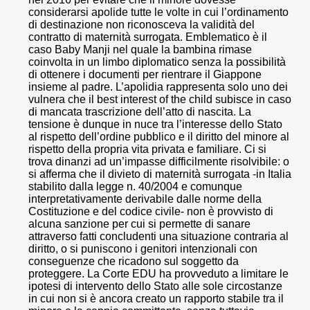
considerarsi apolide tutte le volte in cui l’ordinamento
di destinazione non riconosceva la validità del
contratto di maternità surrogata. Emblematico è il
caso Baby Manji nel quale la bambina rimase
coinvolta in un limbo diplomatico senza la possibilità
di ottenere i documenti per rientrare il Giappone
insieme al padre. L’apolidia rappresenta solo uno dei
vulnera che il best interest of the child subisce in caso
di mancata trascrizione dell’atto di nascita. La
tensione è dunque in nuce tra l’interesse dello Stato
al rispetto dell’ordine pubblico e il diritto del minore al
rispetto della propria vita privata e familiare. Ci si
trova dinanzi ad un’impasse difficilmente risolvibile: o
si afferma che il divieto di maternità surrogata -in Italia
stabilito dalla legge n. 40/2004 e comunque
interpretativamente derivabile dalle norme della
Costituzione e del codice civile- non è provvisto di
alcuna sanzione per cui si permette di sanare
attraverso fatti concludenti una situazione contraria al
diritto, o si puniscono i genitori intenzionali con
conseguenze che ricadono sul soggetto da
proteggere. La Corte EDU ha provveduto a limitare le
ipotesi di intervento dello Stato alle sole circostanze
in cui non si è ancora creato un rapporto stabile tra il