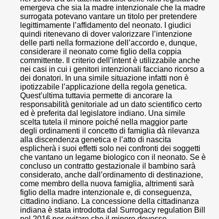
emergeva che sia la madre intenzionale che la madre
surrogata potevano vantare un titolo per pretendere
legittimamente l’affidamento del neonato. I giudici
quindi ritenevano di dover valorizzare l’intenzione
delle parti nella formazione dell’accordo e, dunque,
considerare il neonato come figlio della coppia
committente. Il criterio dell’intent è utilizzabile anche
nei casi in cui i genitori intenzionali facciano ricorso a
dei donatori. In una simile situazione infatti non è
ipotizzabile l’applicazione della regola genetica.
Quest’ultima tuttavia permette di ancorare la
responsabilità genitoriale ad un dato scientifico certo
ed è preferita dal legislatore indiano. Una simile
scelta tutela il minore poiché nella maggior parte
degli ordinamenti il concetto di famiglia dà rilevanza
alla discendenza genetica e l’atto di nascita
esplicherà i suoi effetti solo nei confronti dei soggetti
che vantano un legame biologico con il neonato. Se è
concluso un contratto gestazionale il bambino sarà
considerato, anche dall’ordinamento di destinazione,
come membro della nuova famiglia, altrimenti sarà
figlio della madre intenzionale e, di conseguenza,
cittadino indiano. La concessione della cittadinanza
indiana è stata introdotta dal Surrogacy regulation Bill
nel 2016 per evitare che il minore dovesse