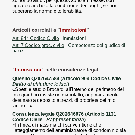
sul fondo altrui: per questo, sono ammesse, con
riguardo anche alla condizione dei luoghi, se non
superano la normale tollerabilità.
Articoli correlati a "
Immissioni
"
Art. 844 Codice Civile
- Immissioni
Art. 7 Codice proc. civile
- Competenza del giudice di
pace
"
Immissioni
" nelle consulenze legali
Quesito Q202647584 (Articolo 904 Codice Civile -
Diritto di chiudere le luci
)
«Spett.le studio Brocardi all'interno del perimetro del
mio giardino insiste un manufatto, originariamente
destinato a deposito attrezzi, di proprietà del mio
vicino....»
Consulenza legale Q202646976 (Articolo 1131
Codice Civile -
Rappresentanza
)
«In linea di massima chi scrive ritiene che
l’atteggiamento dell’amministratore di condominio sia