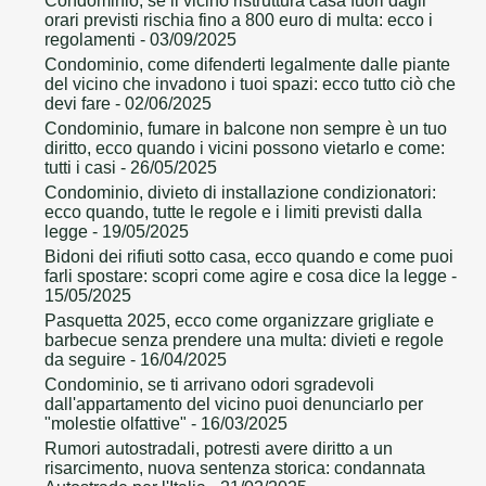
Condominio, se il vicino ristruttura casa fuori dagli
orari previsti rischia fino a 800 euro di multa: ecco i
regolamenti
- 03/09/2025
Condominio, come difenderti legalmente dalle piante
del vicino che invadono i tuoi spazi: ecco tutto ciò che
devi fare
- 02/06/2025
Condominio, fumare in balcone non sempre è un tuo
diritto, ecco quando i vicini possono vietarlo e come:
tutti i casi
- 26/05/2025
Condominio, divieto di installazione condizionatori:
ecco quando, tutte le regole e i limiti previsti dalla
legge
- 19/05/2025
Bidoni dei rifiuti sotto casa, ecco quando e come puoi
farli spostare: scopri come agire e cosa dice la legge
-
15/05/2025
Pasquetta 2025, ecco come organizzare grigliate e
barbecue senza prendere una multa: divieti e regole
da seguire
- 16/04/2025
Condominio, se ti arrivano odori sgradevoli
dall'appartamento del vicino puoi denunciarlo per
"molestie olfattive"
- 16/03/2025
Rumori autostradali, potresti avere diritto a un
risarcimento, nuova sentenza storica: condannata