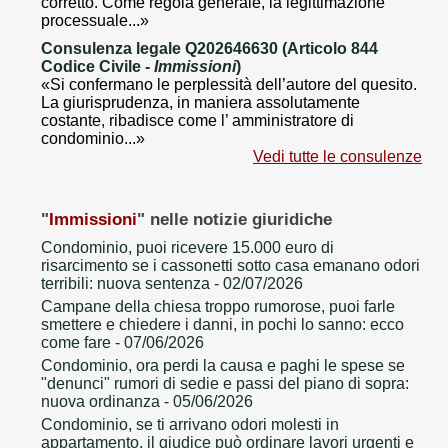
corretto. Come regola generale, la legittimazione
processuale...»
Consulenza legale Q202646630 (Articolo 844
Codice Civile -
Immissioni
)
«Si confermano le perplessità dell’autore del quesito.
La giurisprudenza, in maniera assolutamente
costante, ribadisce come l’ amministratore di
condominio...»
Vedi tutte le consulenze
"
Immissioni
" nelle notizie giuridiche
Condominio, puoi ricevere 15.000 euro di
risarcimento se i cassonetti sotto casa emanano odori
terribili: nuova sentenza
- 02/07/2026
Campane della chiesa troppo rumorose, puoi farle
smettere e chiedere i danni, in pochi lo sanno: ecco
come fare
- 07/06/2026
Condominio, ora perdi la causa e paghi le spese se
"denunci" rumori di sedie e passi del piano di sopra:
nuova ordinanza
- 05/06/2026
Condominio, se ti arrivano odori molesti in
appartamento, il giudice può ordinare lavori urgenti e