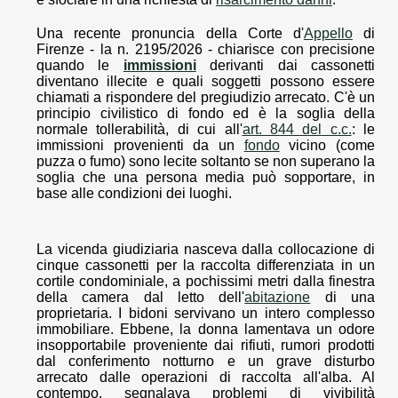
Una recente pronuncia della Corte d'
Appello
di
Firenze - la n. 2195/2026 - chiarisce con precisione
quando le
immissioni
derivanti dai cassonetti
diventano illecite e quali soggetti possono essere
chiamati a rispondere del pregiudizio arrecato. C'è un
principio civilistico di fondo ed è la soglia della
normale tollerabilità, di cui all'
art. 844 del c.c.
: le
immissioni provenienti da un
fondo
vicino (come
puzza o fumo) sono lecite soltanto se non superano la
soglia che una persona media può sopportare, in
base alle condizioni dei luoghi.
La vicenda giudiziaria nasceva dalla collocazione di
cinque cassonetti per la raccolta differenziata in un
cortile condominiale, a pochissimi metri dalla finestra
della camera dal letto dell'
abitazione
di una
proprietaria. I bidoni servivano un intero complesso
immobiliare. Ebbene, la donna lamentava un odore
insopportabile proveniente dai rifiuti, rumori prodotti
dal conferimento notturno e un grave disturbo
arrecato dalle operazioni di raccolta all'alba. Al
contempo, segnalava problemi di vivibilità