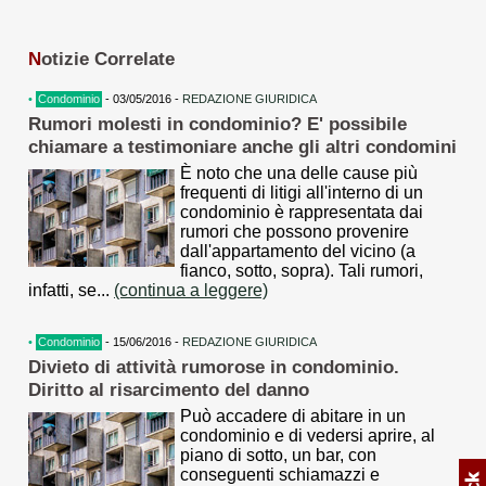
N
otizie Correlate
•
Condominio
- 03/05/2016 -
REDAZIONE GIURIDICA
Rumori molesti in condominio? E' possibile
chiamare a testimoniare anche gli altri condomini
È noto che una delle cause più
frequenti di litigi all'interno di un
condominio è rappresentata dai
rumori che possono provenire
dall'appartamento del vicino (a
fianco, sotto, sopra). Tali rumori,
infatti, se...
(continua a leggere)
•
Condominio
- 15/06/2016 -
REDAZIONE GIURIDICA
Divieto di attività rumorose in condominio.
Diritto al risarcimento del danno
Può accadere di abitare in un
condominio e di vedersi aprire, al
piano di sotto, un bar, con
conseguenti schiamazzi e