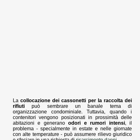
La
collocazione dei cassonetti per la raccolta dei
rifiuti
può sembrare un banale tema di
organizzazione condominiale. Tuttavia, quando i
contenitori vengono posizionati in prossimità delle
abitazioni e generano
odori e rumori intensi
, il
problema - specialmente in estate e nelle giornate
con alte temperature - può assumere rilievo giuridico
e sfociare in una richiesta di
risarcimento danni
.