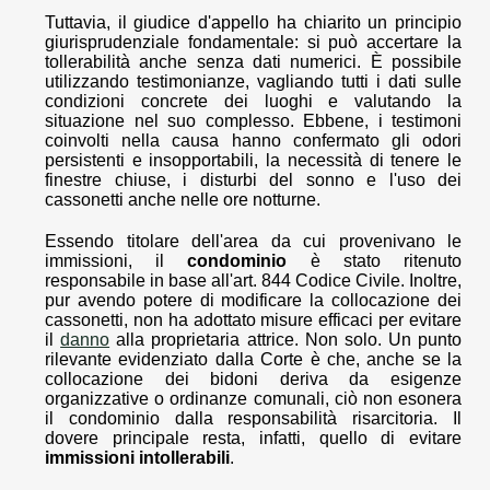
Tuttavia, il giudice d'appello ha chiarito un principio
giurisprudenziale fondamentale: si può accertare la
tollerabilità anche senza dati numerici. È possibile
utilizzando testimonianze, vagliando tutti i dati sulle
condizioni concrete dei luoghi e valutando la
situazione nel suo complesso. Ebbene, i testimoni
coinvolti nella causa hanno confermato gli odori
persistenti e insopportabili, la necessità di tenere le
finestre chiuse, i disturbi del sonno e l'uso dei
cassonetti anche nelle ore notturne.
Essendo titolare dell'area da cui provenivano le
immissioni, il
condominio
è stato ritenuto
responsabile in base all'art. 844 Codice Civile. Inoltre,
pur avendo potere di modificare la collocazione dei
cassonetti, non ha adottato misure efficaci per evitare
il
danno
alla proprietaria attrice. Non solo. Un punto
rilevante evidenziato dalla Corte è che, anche se la
collocazione dei bidoni deriva da esigenze
organizzative o ordinanze comunali, ciò non esonera
il condominio dalla responsabilità risarcitoria. Il
dovere principale resta, infatti, quello di evitare
immissioni intollerabili
.