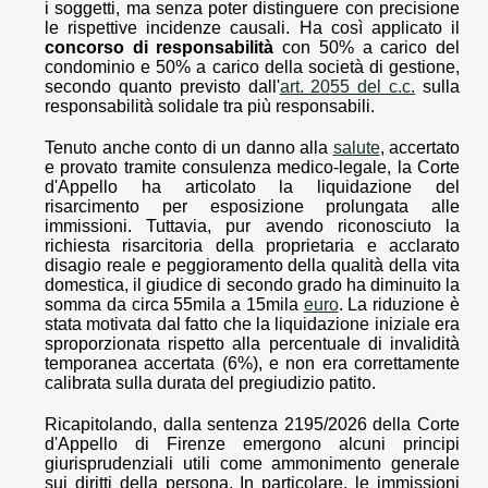
i soggetti, ma senza poter distinguere con precisione
le rispettive incidenze causali. Ha così applicato il
concorso di responsabilità
con 50% a carico del
condominio e 50% a carico della società di gestione,
secondo quanto previsto dall'
art. 2055 del c.c.
sulla
responsabilità solidale tra più responsabili.
Tenuto anche conto di un danno alla
salute
, accertato
e provato tramite consulenza medico-legale, la Corte
d'Appello ha articolato la liquidazione del
risarcimento per esposizione prolungata alle
immissioni. Tuttavia, pur avendo riconosciuto la
richiesta risarcitoria della proprietaria e acclarato
disagio reale e peggioramento della qualità della vita
domestica, il giudice di secondo grado ha diminuito la
somma da circa 55mila a 15mila
euro
. La riduzione è
stata motivata dal fatto che la liquidazione iniziale era
sproporzionata rispetto alla percentuale di invalidità
temporanea accertata (6%), e non era correttamente
calibrata sulla durata del pregiudizio patito.
Ricapitolando, dalla sentenza 2195/2026 della Corte
d'Appello di Firenze emergono alcuni principi
giurisprudenziali utili come ammonimento generale
sui diritti della persona. In particolare, le immissioni