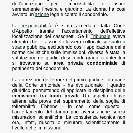
dell'abitazione per l'impossibilità di usare
serenamente finestra e giardino. La donna ha così
avviato un'
azione
legale contro il condominio.
La
responsabilità
è stata accertata dalla Corte
d'Appello tramite l'accertamento dell'effettiva
localizzazione dei cassonetti. Se il
Tribunale
aveva
ritenuto che i cassonetti fossero collocati su
suolo
o
strada
pubblica, escludendo così l'applicazione delle
norme civilistiche sulle immissioni, diversa è stata la
valutazione dei giudici di secondo grado: i contenitori
si trovavano su
area privata condominiale
di
pertinenza del condominio.
La correzione dell'errore del primo
giudice
- da parte
della Corte territoriale - ha rivoluzionato il quadro
giuridico, permettendo di applicare la disciplina delle
immissioni tra fondi privati
. Un aspetto chiave
attiene alla prova del superamento della soglia di
tollerabilità. Ebbene - in casi come questo -
l'accertamento del danno può aversi anche senza
misurazioni scientifiche. La consulenza tecnica non
era, infatti, riuscita a misurare scientificamente il
livello delle immissioni.