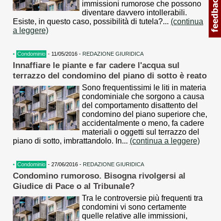
immissioni rumorose che possono
diventare davvero intollerabili.
Esiste, in questo caso, possibilità di tutela?...
(continua
a leggere)
•
Condominio
- 11/05/2016 -
REDAZIONE GIURIDICA
Innaffiare le piante e far cadere l'acqua sul
terrazzo del condomino del piano di sotto è reato
Sono frequentissimi le liti in materia
condominiale che sorgono a causa
del comportamento disattento del
condomino del piano superiore che,
accidentalmente o meno, fa cadere
materiali o oggetti sul terrazzo del
piano di sotto, imbrattandolo. In...
(continua a leggere)
•
Condominio
- 27/06/2016 -
REDAZIONE GIURIDICA
Condomino rumoroso. Bisogna rivolgersi al
Giudice di Pace o al Tribunale?
Tra le controversie più frequenti tra
condomini vi sono certamente
quelle relative alle immissioni,