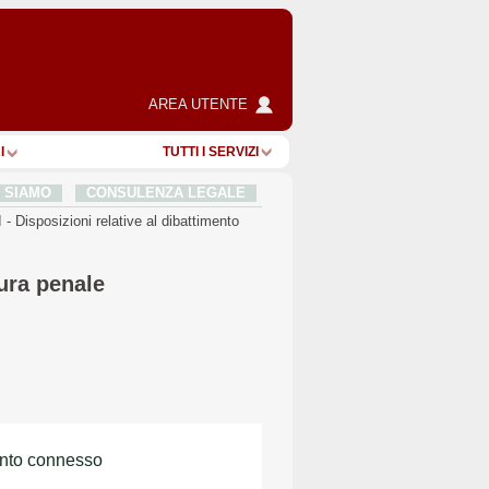
AREA UTENTE
I
TUTTI I SERVIZI
I SIAMO
CONSULENZA LEGALE
I
-
Disposizioni relative al dibattimento
dura penale
mento connesso