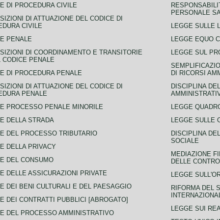
E DI PROCEDURA CIVILE
RESPONSABILI
PERSONALE SA
SIZIONI DI ATTUAZIONE DEL CODICE DI
DURA CIVILE
LEGGE SULLE L
E PENALE
LEGGE EQUO 
SIZIONI DI COORDINAMENTO E TRANSITORIE
LEGGE SUL PR
L CODICE PENALE
SEMPLIFICAZIO
E DI PROCEDURA PENALE
DI RICORSI AM
SIZIONI DI ATTUAZIONE DEL CODICE DI
DISCIPLINA DE
EDURA PENALE
AMMINISTRATI
E PROCESSO PENALE MINORILE
LEGGE QUADRO
E DELLA STRADA
LEGGE SULLE 
E DEL PROCESSO TRIBUTARIO
DISCIPLINA DE
SOCIALE
E DELLA PRIVACY
MEDIAZIONE FI
CE DEL CONSUMO
DELLE CONTROV
E DELLE ASSICURAZIONI PRIVATE
LEGGE SULL'O
E DEI BENI CULTURALI E DEL PAESAGGIO
RIFORMA DEL S
INTERNAZIONA
E DEI CONTRATTI PUBBLICI [ABROGATO]
LEGGE SUI REA
E DEL PROCESSO AMMINISTRATIVO