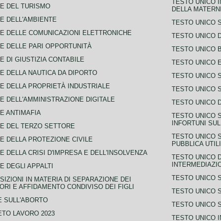
TESTO UNICO I
E DEL TURISMO
DELLA MATERNI
E DELL'AMBIENTE
TESTO UNICO 
E DELLE COMUNICAZIONI ELETTRONICHE
TESTO UNICO D
E DELLE PARI OPPORTUNITÀ
TESTO UNICO 
E DI GIUSTIZIA CONTABILE
TESTO UNICO E
E DELLA NAUTICA DA DIPORTO
TESTO UNICO 
E DELLA PROPRIETÀ INDUSTRIALE
TESTO UNICO 
E DELL'AMMINISTRAZIONE DIGITALE
TESTO UNICO D
E ANTIMAFIA
TESTO UNICO 
INFORTUNI SU
E DEL TERZO SETTORE
TESTO UNICO 
E DELLA PROTEZIONE CIVILE
PUBBLICA UTIL
E DELLA CRISI D'IMPRESA E DELL'INSOLVENZA
TESTO UNICO D
INTERMEDIAZIO
E DEGLI APPALTI
TESTO UNICO 
SIZIONI IN MATERIA DI SEPARAZIONE DEI
ORI E AFFIDAMENTO CONDIVISO DEI FIGLI
TESTO UNICO 
 SULL'ABORTO
TESTO UNICO S
TO LAVORO 2023
TESTO UNICO I