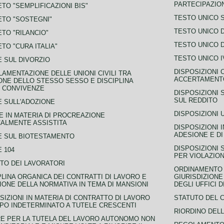
PARTECIPAZIO
TO "SEMPLIFICAZIONI BIS"
TESTO UNICO 
TO "SOSTEGNI"
TESTO UNICO D
TO "RILANCIO"
TESTO UNICO D
TO "CURA ITALIA"
TESTO UNICO I
 SUL DIVORZIO
DISPOSIZIONI 
AMENTAZIONE DELLE UNIONI CIVILI TRA
ACCERTAMENTO
NE DELLO STESSO SESSO E DISCIPLINA
 CONVIVENZE
DISPOSIZIONI 
SUL REDDITO
 SULL'ADOZIONE
DISPOSIZIONI 
 IN MATERIA DI PROCREAZIONE
ALMENTE ASSISTITA
DISPOSIZIONI 
ADESIONE E DI
E SUL BIOTESTAMENTO
DISPOSIZIONI 
 104
PER VIOLAZION
TO DEI LAVORATORI
ORDINAMENTO D
PLINA ORGANICA DEI CONTRATTI DI LAVORO E
GIURISDIZIONE
IONE DELLA NORMATIVA IN TEMA DI MANSIONI
DEGLI UFFICI 
SIZIONI IN MATERIA DI CONTRATTO DI LAVORO
STATUTO DEL 
PO INDETERMINATO A TUTELE CRESCENTI
RIORDINO DELL
E PER LA TUTELA DEL LAVORO AUTONOMO NON