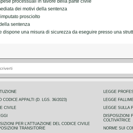
pese processuali in favore della parte civile
diata dei motivi della sentenza
'imputato prosciolto
della sentenza
 dispone una misura di sicurezza da eseguire presso una strutt
TUZIONE
LEGGE PROFE
 CODICE APPALTI (D. LGS. 36/2023)
LEGGE FALLIM
E CIVILE
LEGGE SULLA 
EGGI
DISPOSIZIONI 
COLTIVATRICE
SIZIONI PER L'ATTUAZIONE DEL CODICE CIVILE
POSIZIONI TRANSITORIE
NORME SUI CO