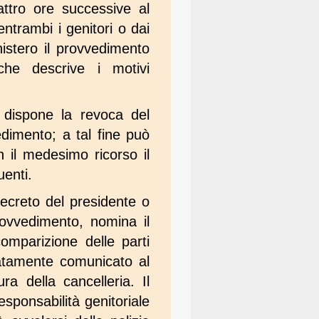
attro ore successive al
ntrambi i genitori o dai
nistero il provvedimento
che descrive i motivi
 dispone la revoca del
edimento; a tal fine può
 il medesimo ricorso il
enti.
decreto del presidente o
rovvedimento, nomina il
comparizione delle parti
iatamente comunicato al
a della cancelleria. Il
esponsabilità genitoriale