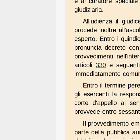
e al curatore speciale
giudiziaria.
All'udienza il giud
procede inoltre all'asc
esperto. Entro i quindic
pronuncia decreto con 
provvedimenti nell'int
articoli
330
e seguenti 
immediatamente comunica
Entro il termine pere
gli esercenti la respon
corte d'appello ai sen
provvede entro sessanta
Il provvedimento eme
parte della pubblica aut