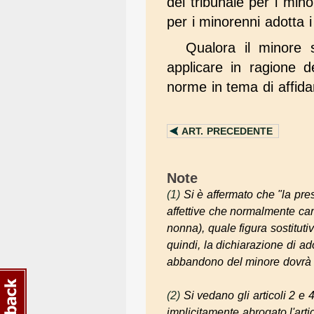
del tribunale per i mino
per i minorenni adotta 
Qualora il minore s
applicare in ragione de
norme in tema di affida
ART.
PRECEDENTE
Note
(1)
Si è affermato che
"la pre
affettive che normalmente car
nonna), quale figura sostituti
quindi, la dichiarazione di ado
abbandono del minore dovrà pe
(2)
Si vedano gli articoli 2 e
implicitamente abrogato l'art