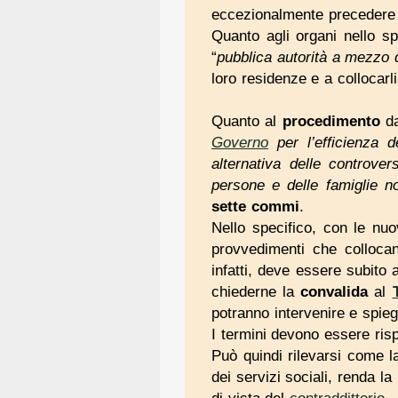
eccezionalmente precedere q
Quanto agli organi nello sp
“
pubblica autorità a mezzo d
loro residenze e a collocarli
Quanto al
procedimento
da
Governo
per l’efficienza d
alternativa delle controver
persone e delle famiglie n
sette commi
.
Nello specifico, con le nuov
provvedimenti che collocan
infatti, deve essere subito a
chiederne la
convalida
al
potranno intervenire e spieg
I termini devono essere risp
Può quindi rilevarsi come l
dei servizi sociali, renda l