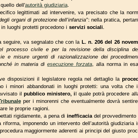
uello dell'
autorità giudiziaria
.
ecifico legittimati ad intervenire, va precisato che la norm
egli organi di protezione dell’infanzia”
: nella pratica, pertan
 in luoghi protetti procedono i
servizi sociali
.
 seguire, va segnalato che con la
L. n. 206 del 26 nove
el processo civile e per la revisione della disciplina deg
sie e misure urgenti di razionalizzazione dei procedimenti
onché in materia di
esecuzione forzata
, alla norma in es
e disposizioni il legislatore regola nel dettaglio la
proce
o i minori abbandonati in luoghi protetti: una volta che 
vvisato il
pubblico ministero, i
l quale potrà procedere al
Tribunale
per i minorenni che eventualmente dovrà sentire l
are le proprie ragioni.
ettati rigidamente, a pena di
inefficacia
del provvedimento 
a riforma, imponendo un intervento dell’autorità giudiziari
a procedura maggiormente aderenti ai principi del giusto pr