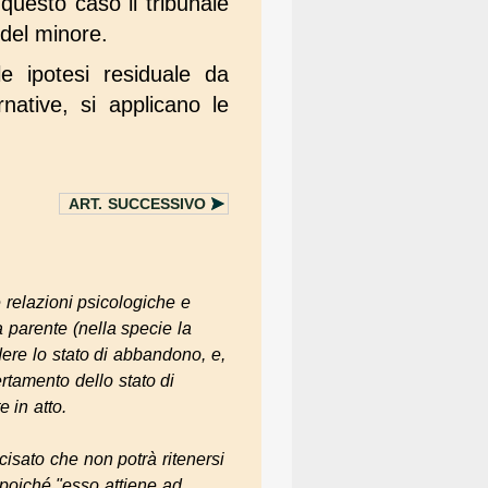
 questo caso il tribunale
 del minore.
le ipotesi residuale da
rnative, si applicano le
ART.
SUCCESSIVO
e relazioni psicologiche e
a parente (nella specie la
dere lo stato di abbandono, e,
ertamento dello stato di
 in atto.
cisato che non potrà ritenersi
, poiché
"esso attiene ad