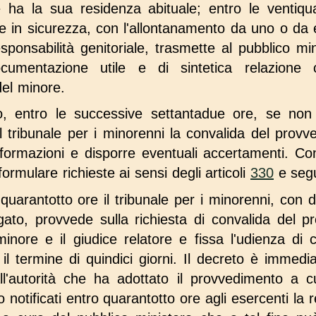
re ha la sua residenza abituale; entro le ventiqu
 in sicurezza, con l'allontanamento da uno o da e
esponsabilità genitoriale, trasmette al pubblico mi
cumentazione utile e di sintetica relazione 
del minore.
ro, entro le successive settantadue ore, se non
 tribunale per i minorenni la convalida del provv
rmazioni e disporre eventuali accertamenti. Con
ormulare richieste ai sensi degli articoli
330
e segu
quarantotto ore il tribunale per i minorenni, con 
egato, provvede sulla richiesta di convalida del p
inore e il giudice relatore e fissa l'udienza di 
 il termine di quindici giorni. Il decreto è immed
ll'autorità che ha adottato il provvedimento a cur
o notificati entro quarantotto ore agli esercenti la r