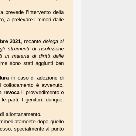
a prevede l’intervento della
to, a prelevare i minori dalle
mbre 2021
, recante
delega al
li strumenti di risoluzione
 in materia di diritti delle
ame sono stati aggiunti ben
dura
in caso di adozione di
il collocamento è avvenuto,
la
revoca
il provvedimento o
e parti. I genitori, dunque,
di allontanamento.
a immediatamente dopo quello
ocesso, specialmente al punto