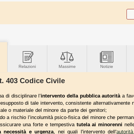
Relazioni
Massime
Notizie
t. 403 Codice Civile
 di disciplinare l’
intervento della pubblica autorità
a favo
presupposto di tale intervento, consistente alternativamente n
le o materiale del minore da parte dei genitori;
do a rischio l’incolumità psico-fisica del minore che perman
assicurare una forte e tempestiva
tutela ai minorenni
nelle
a necessità e urgenza
, nei quali l'intervento dell'
autorit