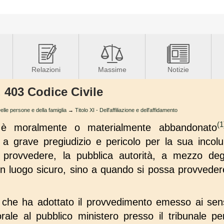
Relazioni
Massime
Notizie
. 403 Codice Civile
le persone e della famiglia
→
Titolo XI - Dell'affiliazione e dell'affidamento
(1
 è moralmente o materialmente abbandonato
, a grave pregiudizio e pericolo per la sua incolu
rovvedere, la pubblica autorità, a mezzo degl
a in luogo sicuro, sino a quando si possa provveder
à che ha adottato il provvedimento emesso ai se
ale al pubblico ministero presso il tribunale per