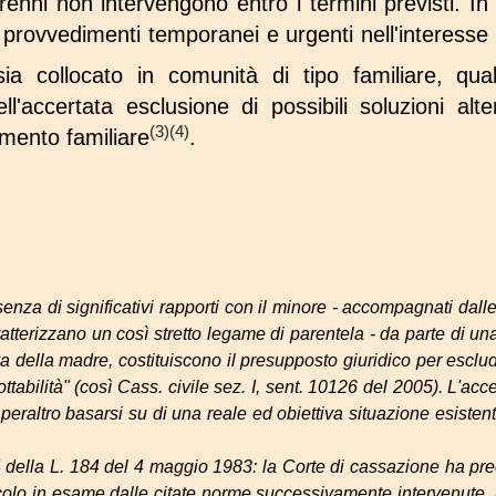
renni non intervengono entro i termini previsti. In
i provvedimenti temporanei e urgenti nell'interesse
ia collocato in comunità di tipo familiare, qua
ll'accertata esclusione di possibili soluzioni alte
(3)
(4)
mento familiare
.
senza di significativi rapporti con il minore - accompagnati dall
atterizzano un così stretto legame di parentela - da parte di un
va della madre, costituiscono il presupposto giuridico per esclu
ttabilità"
(così Cass. civile sez. I, sent. 10126 del 2005). L'acc
raltro basarsi su di una reale ed obiettiva situazione esistente
 4 della L. 184 del 4 maggio 1983: la Corte di cassazione ha pre
icolo in esame dalle citate norme successivamente intervenute