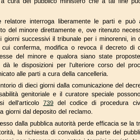
 a cura del pubblico ministero che a tal fine può 
ice relatore interroga liberamente le parti e può
olto del minore direttamente e, ove ritenuto necessa
i giorni successivi il tribunale per i minorenni, in
cui conferma, modifica o revoca il decreto di 
eresse del minore e qualora siano state proposte
dà le disposizioni per l'ulteriore corso del pro
to alle parti a cura della cancelleria.
ntorio di dieci giorni dalla comunicazione del decre
sabilità genitoriale e il curatore speciale posso
si dell'articolo
739
del codice di procedura civi
 giorni dal deposito del reclamo.
sso dalla pubblica autorità perde efficacia se la tr
orità, la richiesta di convalida da parte del pubbl