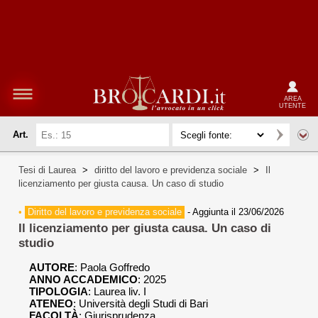
AREA
UTENTE
Art.
Tesi di Laurea
>
diritto del lavoro e previdenza sociale
>
Il
licenziamento per giusta causa. Un caso di studio
•
Diritto del lavoro e previdenza sociale
-
Aggiunta il 23/06/2026
Il licenziamento per giusta causa. Un caso di
studio
AUTORE
:
Paola Goffredo
ANNO ACCADEMICO
: 2025
TIPOLOGIA
: Laurea liv. I
ATENEO
: Università degli Studi di Bari
FACOLTÀ
: Giurisprudenza