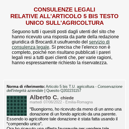
CONSULENZE LEGALI
RELATIVE ALL'ARTICOLO 5 BIS TESTO
UNICO SULL'AGRICOLTURA
Seguono tutti i quesiti posti dagli utenti del sito che
hanno ricevuto una risposta da parte della redazione
giuridica di Brocardi.it usufruendo del
servizio di
consulenza legale
. Si precisa che l'elenco non è
completo, poiché non risultano pubblicati i pareri
legali resi a tutti quei clienti che, per varie ragioni,
hanno espressamente richiesto la riservatezza.
Norma di riferimento:
Articolo 5 bis T.U. agricoltura -
Conservazione
dell'integrità aziendale
|
Quesito Q202231157
Alberto C.
chiede
martedì 07/06/2022 - Emilia-Romagna
“Buongiorno, ho ricevuto da meno di un anno una
donazione di un fondo agricolo da una parente.
Essendo io agricoltore tale donazione è stata fatta usando il
“compendio unico”.
Ora ho ricevuto una offerta favorevole per vendere tale