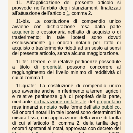
11. All'applicazione del presente articolo si
provvede nell'ambito degli stanziamenti finalizzati
all'attuazione dell'articolo
1
, comma 2.
11-bis. La costituzione di compendio unico
avviene con dichiarazione resa dalla parte
acquirente
o cessionaria nell'atto di acquisto o di
trasferimento; in tale ipotesi sono dovuti
esclusivamente gli onorari notarili per l'atto di
acquisto o trasferimento ridotti ad un sesto ai sensi
del presente articolo, senza alcuna maggiorazione.
11-ter. I terreni e le relative pertinenze possedute
a titolo di
proprietà
, possono concorrere al
raggiungimento del livello minimo di redditività di
cui al comma 1.
11-quater. La costituzione di compendio unico
può avvenire anche in riferimento a terreni agricoli
e relative pertinenze già di proprietà della parte,
mediante
dichiarazione unilaterale
del
proprietario
resa innanzi a
notaio
nelle forme dell'
atto pubblico
.
Gli onorari notarili in tale ipotesi sono determinati in
misura fissa, con applicazione della voce di tariffa
di cui all'articolo 6, comma 2, della tariffa degli
onorari spettanti ai notai, approvata con decreto del