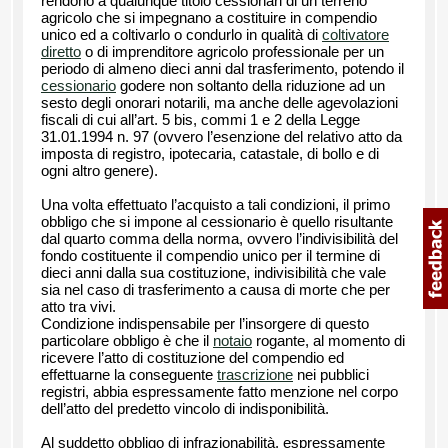
rendono a qualunque titolo cessionari di un terreno
agricolo che si impegnano a costituire in compendio
unico ed a coltivarlo o condurlo in qualità di
coltivatore
diretto
o di imprenditore agricolo professionale per un
periodo di almeno dieci anni dal trasferimento, potendo il
cessionario
godere non soltanto della riduzione ad un
sesto degli onorari notarili, ma anche delle agevolazioni
fiscali di cui all’art. 5 bis, commi 1 e 2 della Legge
31.01.1994 n. 97 (ovvero l’esenzione del relativo atto da
imposta di registro, ipotecaria, catastale, di bollo e di
ogni altro genere).
Una volta effettuato l’acquisto a tali condizioni, il primo
obbligo che si impone al cessionario è quello risultante
dal quarto comma della norma, ovvero l’indivisibilità del
fondo costituente il compendio unico per il termine di
dieci anni dalla sua costituzione, indivisibilità che vale
sia nel caso di trasferimento a causa di morte che per
atto tra vivi.
Condizione indispensabile per l’insorgere di questo
particolare obbligo è che il
notaio
rogante, al momento di
ricevere l’atto di costituzione del compendio ed
effettuarne la conseguente
trascrizione
nei pubblici
registri, abbia espressamente fatto menzione nel corpo
dell’atto del predetto vincolo di indisponibilità.
Al suddetto obbligo di infrazionabilità, espressamente