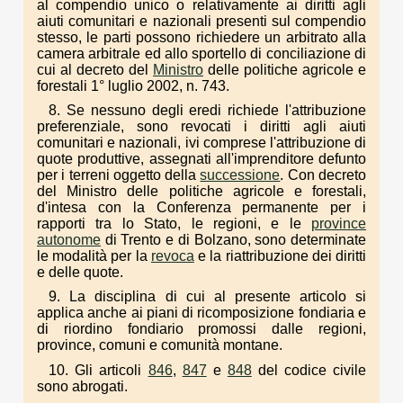
al compendio unico o relativamente ai diritti agli
aiuti comunitari e nazionali presenti sul compendio
stesso, le parti possono richiedere un arbitrato alla
camera arbitrale ed allo sportello di conciliazione di
cui al decreto del
Ministro
delle politiche agricole e
forestali 1° luglio 2002, n. 743.
8. Se nessuno degli eredi richiede l'attribuzione
preferenziale, sono revocati i diritti agli aiuti
comunitari e nazionali, ivi comprese l'attribuzione di
quote produttive, assegnati all'imprenditore defunto
per i terreni oggetto della
successione
. Con decreto
del Ministro delle politiche agricole e forestali,
d'intesa con la Conferenza permanente per i
rapporti tra lo Stato, le regioni, e le
province
autonome
di Trento e di Bolzano, sono determinate
le modalità per la
revoca
e la riattribuzione dei diritti
e delle quote.
9. La disciplina di cui al presente articolo si
applica anche ai piani di ricomposizione fondiaria e
di riordino fondiario promossi dalle regioni,
province, comuni e comunità montane.
10. Gli articoli
846
,
847
e
848
del codice civile
sono abrogati.