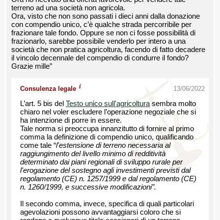
terreno ad una società non agricola.
Ora, visto che non sono passati i dieci anni dalla donazione
con compendio unico, c’è qualche strada percorribile per
frazionare tale fondo. Oppure se non ci fosse possibilità di
frazionarlo, sarebbe possibile venderlo per intero a una
società che non pratica agricoltura, facendo di fatto decadere
il vincolo decennale del compendio di condurre il fondo?
Grazie mille”
i
Consulenza legale
13/06/2022
L’art. 5 bis del
Testo unico sull'agricoltura
sembra molto
chiaro nel voler escludere l’operazione negoziale che si
ha intenzione di porre in essere.
Tale norma si preoccupa innanzitutto di fornire al primo
comma la definizione di compendio unico, qualificando
come tale “
l'estensione di terreno necessaria al
raggiungimento del livello minimo di redditività
determinato dai piani regionali di sviluppo rurale per
l'erogazione del sostegno agli investimenti previsti dal
regolamento (CE) n. 1257/1999 e dal regolamento (CE)
n. 1260/1999, e successive modificazioni”.
Il secondo comma, invece, specifica di quali particolari
agevolazioni possono avvantaggiarsi coloro che si