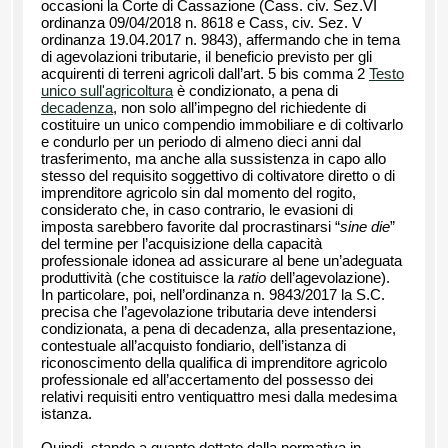
occasioni la Corte di Cassazione (Cass. civ. Sez.VI
ordinanza 09/04/2018 n. 8618 e Cass, civ. Sez. V
ordinanza 19.04.2017 n. 9843), affermando che in tema
di agevolazioni tributarie, il beneficio previsto per gli
acquirenti di terreni agricoli dall’art. 5 bis comma 2
Testo
unico sull'agricoltura
è condizionato, a pena di
decadenza
, non solo all’impegno del richiedente di
costituire un unico compendio immobiliare e di coltivarlo
e condurlo per un periodo di almeno dieci anni dal
trasferimento, ma anche alla sussistenza in capo allo
stesso del requisito soggettivo di coltivatore diretto o di
imprenditore agricolo sin dal momento del rogito,
considerato che, in caso contrario, le evasioni di
imposta sarebbero favorite dal procrastinarsi “
sine die
”
del termine per l’acquisizione della capacità
professionale idonea ad assicurare al bene un’adeguata
produttività (che costituisce la
ratio
dell’agevolazione).
In particolare, poi, nell’ordinanza n. 9843/2017 la S.C.
precisa che l’agevolazione tributaria deve intendersi
condizionata, a pena di decadenza, alla presentazione,
contestuale all’acquisto fondiario, dell’istanza di
riconoscimento della qualifica di imprenditore agricolo
professionale ed all’accertamento del possesso dei
relativi requisiti entro ventiquattro mesi dalla medesima
istanza.
Quindi, stando a quanto dettato dalla normativa in