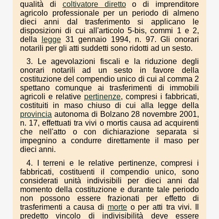
qualità di
coltivatore diretto
o di imprenditore
agricolo professionale per un periodo di almeno
dieci anni dal trasferimento si applicano le
disposizioni di cui all'articolo 5-bis, commi 1 e 2,
della
legge
31 gennaio 1994, n. 97. Gli onorari
notarili per gli atti suddetti sono ridotti ad un sesto.
3. Le agevolazioni fiscali e la riduzione degli
onorari notarili ad un sesto in favore della
costituzione del compendio unico di cui al comma 2
spettano comunque ai trasferimenti di immobili
agricoli e relative
pertinenze
, compresi i fabbricati,
costituiti in maso chiuso di cui alla legge della
provincia
autonoma di Bolzano 28 novembre 2001,
n. 17, effettuati tra vivi o mortis causa ad acquirenti
che nell'atto o con dichiarazione separata si
impegnino a condurre direttamente il maso per
dieci anni.
4. I terreni e le relative pertinenze, compresi i
fabbricati, costituenti il compendio unico, sono
considerati unità indivisibili per dieci anni dal
momento della costituzione e durante tale periodo
non possono essere frazionati per effetto di
trasferimenti a causa di
morte
o per atti tra vivi. Il
predetto vincolo di indivisibilità deve essere