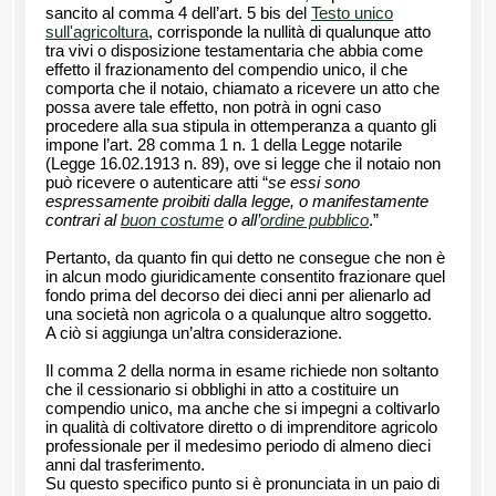
sancito al comma 4 dell’art. 5 bis del
Testo unico
sull'agricoltura
, corrisponde la nullità di qualunque atto
tra vivi o disposizione testamentaria che abbia come
effetto il frazionamento del compendio unico, il che
comporta che il notaio, chiamato a ricevere un atto che
possa avere tale effetto, non potrà in ogni caso
procedere alla sua stipula in ottemperanza a quanto gli
impone l’art. 28 comma 1 n. 1 della Legge notarile
(Legge 16.02.1913 n. 89), ove si legge che il notaio non
può ricevere o autenticare atti “
se essi sono
espressamente proibiti dalla legge, o manifestamente
contrari al
buon costume
o all’
ordine pubblico
.”
Pertanto, da quanto fin qui detto ne consegue che non è
in alcun modo giuridicamente consentito frazionare quel
fondo prima del decorso dei dieci anni per alienarlo ad
una società non agricola o a qualunque altro soggetto.
A ciò si aggiunga un’altra considerazione.
Il comma 2 della norma in esame richiede non soltanto
che il cessionario si obblighi in atto a costituire un
compendio unico, ma anche che si impegni a coltivarlo
in qualità di coltivatore diretto o di imprenditore agricolo
professionale per il medesimo periodo di almeno dieci
anni dal trasferimento.
Su questo specifico punto si è pronunciata in un paio di