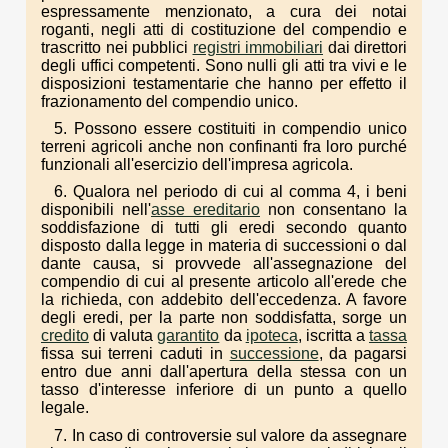
espressamente menzionato, a cura dei notai
roganti, negli atti di costituzione del compendio e
trascritto nei pubblici
registri immobiliari
dai direttori
degli uffici competenti. Sono nulli gli atti tra vivi e le
disposizioni testamentarie che hanno per effetto il
frazionamento del compendio unico.
5. Possono essere costituiti in compendio unico
terreni agricoli anche non confinanti fra loro purché
funzionali all'esercizio dell'impresa agricola.
6. Qualora nel periodo di cui al comma 4, i beni
disponibili nell'
asse ereditario
non consentano la
soddisfazione di tutti gli eredi secondo quanto
disposto dalla legge in materia di successioni o dal
dante causa, si provvede all'assegnazione del
compendio di cui al presente articolo all'erede che
la richieda, con addebito dell'eccedenza. A favore
degli eredi, per la parte non soddisfatta, sorge un
credito
di valuta
garantito
da
ipoteca
, iscritta a
tassa
fissa sui terreni caduti in
successione
, da pagarsi
entro due anni dall'apertura della stessa con un
tasso d'interesse inferiore di un punto a quello
legale.
7. In caso di controversie sul valore da assegnare