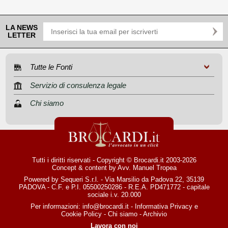
LA NEWS
LETTER
Tutte le Fonti
Servizio di consulenza legale
Chi siamo
Tutti i diritti riservati - Copyright © Brocardi.it 2003-2026
Concept & content by
Avv. Manuel Tropea
Powered by Sequeri S.r.l. - Via Marsilio da Padova 22, 35139
PADOVA - C.F. e P.I. 05500250286 - R.E.A. PD471772 - capitale
sociale i.v. 20.000
Per informazioni:
info@brocardi.it
-
Informativa Privacy
e
Cookie Policy
-
Chi siamo
-
Archivio
Lavora con noi