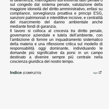
di deterrenza, interrogativo sull'
extrema ratio
penale o
sul congedo dal sistema penale, valutazione della
maggiore idoneità del diritto amministrativo, enfasi su
compliance
, sorveglianza proattiva e principi ESG,
sanzioni patrimoniali e interdittive incisive, e centralità
del risarcimento del danno ambientale anche
mediante fondi di garanzia.
Il lavoro si colloca al crocevia tra diritto penale,
governance
aziendale e tutela dell'ambiente, con
l'ambizione di fornire un inquadramento sistematico
della materia e una riflessione critica sul modello di
responsabilità oggi dominante, individuando le
domande più significative da porsi in un campo
destinato a divenire sempre più centrale nella
coscienza giuridica del nostro tempo.
Indice
(COMPLETO)
Apri