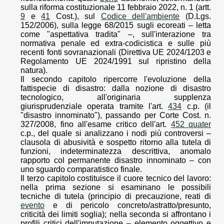
sulla riforma costituzionale 11 febbraio 2022, n. 1 (artt.
9
e
41
Cost.), sul
Codice dell'ambiente
(D.Lgs.
152/2006), sulla legge 68/2015 sugli ecoreati – letta
come "aspettativa tradita" –, sull'interazione tra
normativa penale ed extra-codicistica e sulle più
recenti fonti sovranazionali (Direttiva UE 2024/1203 e
Regolamento UE 2024/1991 sul ripristino della
natura).
Il secondo capitolo ripercorre l'evoluzione della
fattispecie di disastro: dalla nozione di disastro
tecnologico, all'originaria supplenza
giurisprudenziale operata tramite l'art.
434
c.p. (il
"disastro innominato"), passando per Corte Cost. n.
327/2008, fino all'esame critico dell'art.
452 quater
c.p., del quale si analizzano i nodi più controversi –
clausola di abusività e sospetto ritorno alla tutela di
funzioni, indeterminatezza descrittiva, anomalo
rapporto col permanente disastro innominato – con
uno sguardo comparatistico finale.
Il terzo capitolo costituisce il cuore tecnico del lavoro:
nella prima sezione si esaminano le possibili
tecniche di tutela (principio di precauzione, reati di
evento
e di pericolo concreto/astratto/presunto,
criticità dei limiti soglia); nella seconda si affrontano i
profili critici dell'imputazione – elemento oggettivo e