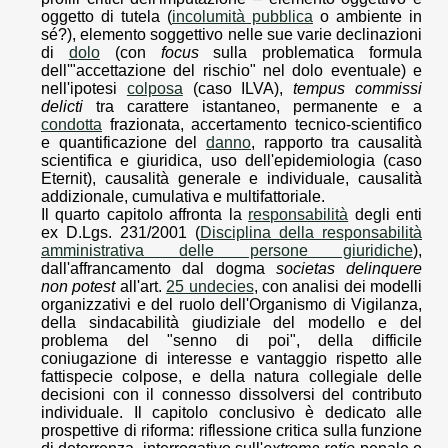
oggetto di tutela (
incolumità pubblica
o ambiente in
sé?), elemento soggettivo nelle sue varie declinazioni
di
dolo
(con
focus
sulla problematica formula
dell'"accettazione del rischio" nel dolo eventuale) e
nell'ipotesi
colposa
(caso ILVA),
tempus commissi
delicti
tra carattere istantaneo, permanente e a
condotta
frazionata, accertamento tecnico-scientifico
e quantificazione del
danno
, rapporto tra causalità
scientifica e giuridica, uso dell'epidemiologia (caso
Eternit), causalità generale e individuale, causalità
addizionale, cumulativa e multifattoriale.
Il quarto capitolo affronta la
responsabilità
degli enti
ex D.Lgs. 231/2001 (
Disciplina della responsabilità
amministrativa delle persone giuridiche
),
dall'affrancamento dal dogma
societas delinquere
non potest
all'art.
25 undecies
, con analisi dei modelli
organizzativi e del ruolo dell'Organismo di Vigilanza,
della sindacabilità giudiziale del modello e del
problema del "senno di poi", della difficile
coniugazione di interesse e vantaggio rispetto alle
fattispecie colpose, e della natura collegiale delle
decisioni con il connesso dissolversi del contributo
individuale. Il capitolo conclusivo è dedicato alle
prospettive di riforma: riflessione critica sulla funzione