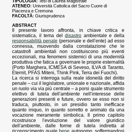
TIPOLOGIA
: Tesi di Laurea Magistrale
ATENEO
: Università Cattolica del Sacro Cuore di
Piacenza e Cremona
FACOLTÀ
: Giurisprudenza
ABSTRACT
Il presente lavoro affronta, in chiave critica e
sistematica, il tema del
disastro
ambientale e della
responsabilità penale
(personale e dell'ente) ad esso
connessa, muovendo dalla constatazione che le
catastrofi ambientali non costituiscono più eventi
eccezionali, ma fenomeni sistemici di una modernità
produttiva che fatica a governare le proprie esternalità
(Porto Marghera, ICMESA di Seveso, ILVA di Taranto,
Eternit, PFAS Miteni, Think Pink, Terra dei Fuochi).
La ricerca si interroga sulla reale idoneità del diritto
penale – cui il legislatore, unionale e nazionale, affida
un ruolo via via più centrale – a porsi quale strumento
elettivo di tutela dell'ambiente nell'interesse delle
generazioni presenti e future, ovvero se esso non si
traduca, piuttosto, in un presidio tanto inefficace
quanto iniquo, in quanto sorretto e animato da una
vocazione meramente simbolica. Il primo capitolo
ricostruisce l'evoluzione del valore giuridico
dell'ambiente, dalle forme di tutela indiretta al
riconoscimento quale
bene
autonomo, soffermandosi