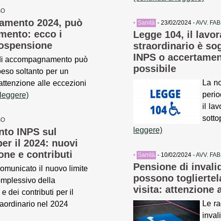
SO
amento 2024, può
•
Sanità
- 23/02/2024 -
AVV. FA
mento: ecco i
Legge 104, il lavo
sospensione
straordinario è sog
INPS o accertamen
di accompagnamento può
possibile
eso soltanto per un
La no
attenzione alle eccezioni
perio
 leggere)
il la
sotto
SO
leggere)
nto INPS sul
er il 2024: nuovi
one e contributi
•
Sanità
- 10/02/2024 -
AVV. FA
Pensione di invali
omunicato il nuovo limite
possono toglierte
mplessivo della
visita: attenzione a
e dei contributi per il
Le ra
aordinario nel 2024
inval