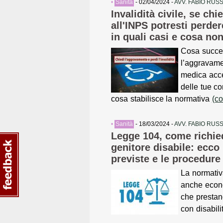
•
Sanità
- 02/04/2024 -
AVV. FABIO RUS
Invalidità civile, se ch
all'INPS potresti perdere
in quali casi e cosa non
Cosa succe
l’aggravam
medica acce
delle tue co
cosa stabilisce la normativa
(co
•
Sanità
- 18/03/2024 -
AVV. FABIO RUS
Legge 104, come richie
genitore disabile: ecco
previste e le procedure
La normativ
anche econom
che prestan
con disabil