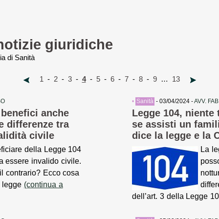
notizie giuridiche
ia di Sanità
1
-
2
-
3
-
4
-
5
-
6
-
7
-
8
-
9
…
13
SO
•
Sanità
- 03/04/2024 -
AVV. FA
 benefici anche
Legge 104, niente t
e differenze tra
se assisti un famil
lidità civile
dice la legge e la
ficiare della Legge 104
La le
 essere invalido civile.
posso
il contrario? Ecco cosa
nottu
a legge
(continua a
diff
dell’art. 3 della Legge 