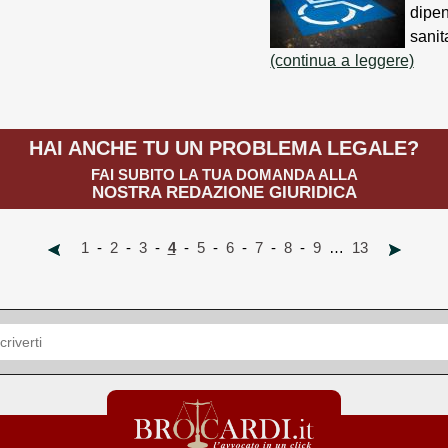
dipen
sanit
(continua a leggere)
HAI ANCHE TU UN PROBLEMA LEGALE?
FAI SUBITO LA TUA DOMANDA ALLA
NOSTRA REDAZIONE GIURIDICA
1
-
2
-
3
-
4
-
5
-
6
-
7
-
8
-
9
…
13