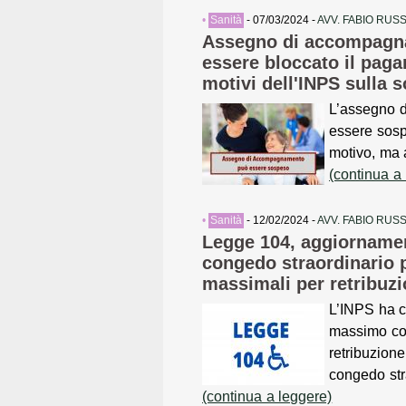
•
Sanità
- 07/03/2024 -
AVV. FABIO RUS
Assegno di accompagn
essere bloccato il paga
motivi dell'INPS sulla 
L’assegno 
essere sosp
motivo, ma 
(continua a
•
Sanità
- 12/02/2024 -
AVV. FABIO RUS
Legge 104, aggiorname
congedo straordinario p
massimali per retribuzi
L’INPS ha c
massimo co
retribuzione 
congedo str
(continua a leggere)