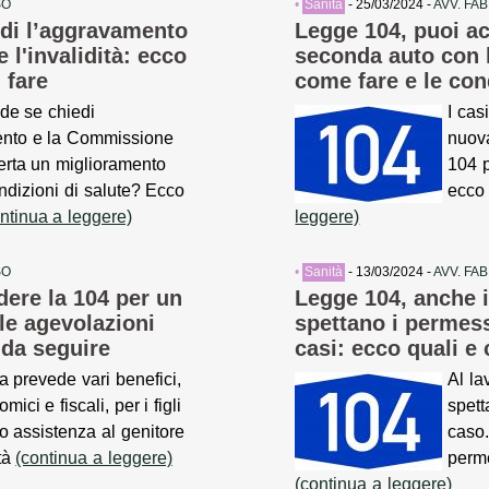
SO
•
Sanità
- 25/03/2024 -
AVV. FA
iedi l’aggravamento
Legge 104, puoi a
 l'invalidità: ecco
seconda auto con 
 fare
come fare e le con
de se chiedi
I cas
ento e la Commissione
nuov
rta un miglioramento
104 
ndizioni di salute? Ecco
ecco 
ntinua a leggere)
leggere)
SO
•
Sanità
- 13/03/2024 -
AVV. FA
dere la 104 per un
Legge 104, anche 
 le agevolazioni
spettano i permess
 da seguire
casi: ecco quali e
a prevede vari benefici,
Al la
ici e fiscali, per i figli
spett
o assistenza al genitore
caso.
ità
(continua a leggere)
perm
(continua a leggere)