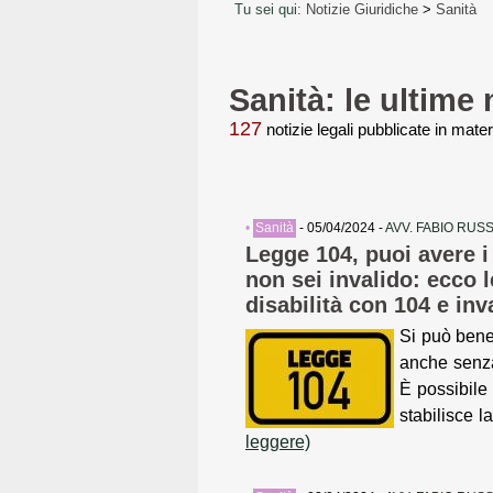
Tu sei qui:
Notizie Giuridiche
>
Sanità
Sanità: le ultime 
127
notizie legali pubblicate in mater
•
Sanità
- 05/04/2024 -
AVV. FABIO RUS
Legge 104, puoi avere i
non sei invalido: ecco l
disabilità con 104 e inva
Si può bene
anche senza
È possibile 
stabilisce l
leggere)