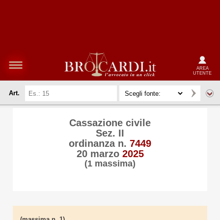
AREA
UTENTE
Art.
Cassazione civile
Sez. II
ordinanza n.
7449
20 marzo
2025
(1 massima)
(massima n. 1)