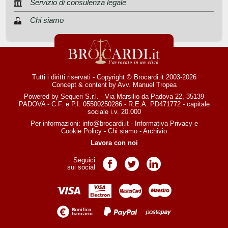
Servizio di consulenza legale
Chi siamo
Tutti i diritti riservati - Copyright © Brocardi.it 2003-2026
Concept & content by
Avv. Manuel Tropea
Powered by Sequeri S.r.l. - Via Marsilio da Padova 22, 35139
PADOVA - C.F. e P.I. 05500250286 - R.E.A. PD471772 - capitale
sociale i.v. 20.000
Per informazioni:
info@brocardi.it
-
Informativa Privacy
e
Cookie Policy
-
Chi siamo
-
Archivio
Lavora con noi
Seguici
Pagina Facebook
Pagina Twitter
Pagina LinkedIn
sui social