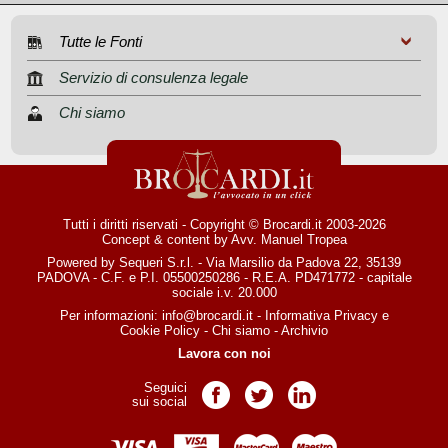
Tutte le Fonti
Servizio di consulenza legale
Chi siamo
Tutti i diritti riservati - Copyright © Brocardi.it 2003-2026
Concept & content by
Avv. Manuel Tropea
Powered by Sequeri S.r.l. - Via Marsilio da Padova 22, 35139
PADOVA - C.F. e P.I. 05500250286 - R.E.A. PD471772 - capitale
sociale i.v. 20.000
Per informazioni:
info@brocardi.it
-
Informativa Privacy
e
Cookie Policy
-
Chi siamo
-
Archivio
Lavora con noi
Seguici
Pagina Facebook
Pagina Twitter
Pagina LinkedIn
sui social