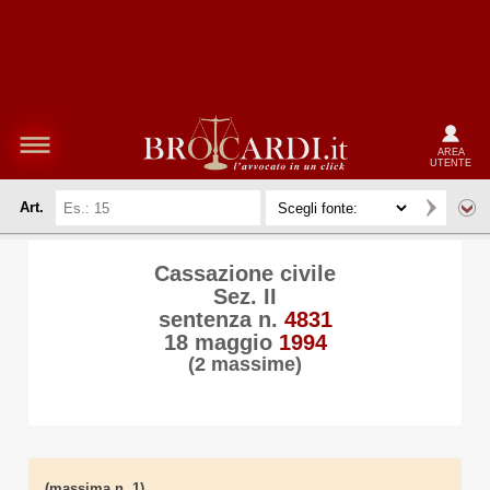
AREA
UTENTE
Art.
Cassazione civile
Sez. II
sentenza n.
4831
18 maggio
1994
(2 massime)
(massima n. 1)