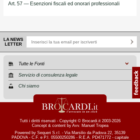
Art. 57 — Esenzioni fiscali ed onorari professionali
LA NEWS
LETTER
Tutte le Fonti
Servizio di consulenza legale
Chi siamo
Tutti i diritti riservati - Copyright © Brocardi.it 2003-2026
Concept & content by
Avv. Manuel Tropea
Powered by Sequeri S.r.l. - Via Marsilio da Padova 22, 35139
PADOVA - C.F. e P.I. 05500250286 - R.E.A. PD471772 - capitale