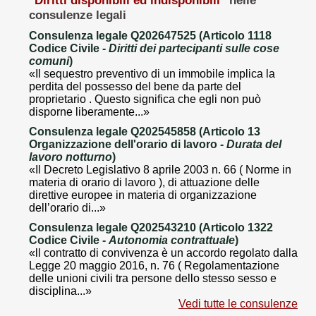
"
Diritti disponibili ed indisponibili
" nelle
consulenze legali
Consulenza legale Q202647525 (Articolo 1118
Codice Civile -
Diritti dei partecipanti sulle cose
comuni
)
«Il sequestro preventivo di un immobile implica la
perdita del possesso del bene da parte del
proprietario . Questo significa che egli non può
disporne liberamente...»
Consulenza legale Q202545858 (Articolo 13
Organizzazione dell'orario di lavoro -
Durata del
lavoro notturno
)
«Il Decreto Legislativo 8 aprile 2003 n. 66 ( Norme in
materia di orario di lavoro ), di attuazione delle
direttive europee in materia di organizzazione
dell’orario di...»
Consulenza legale Q202543210 (Articolo 1322
Codice Civile -
Autonomia contrattuale
)
«ll contratto di convivenza è un accordo regolato dalla
Legge 20 maggio 2016, n. 76 ( Regolamentazione
delle unioni civili tra persone dello stesso sesso e
disciplina...»
Vedi tutte le consulenze