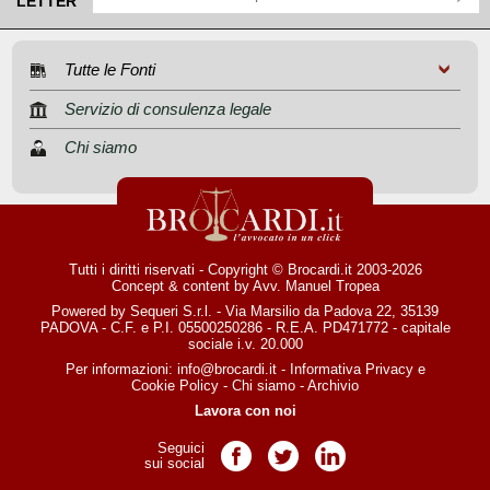
LETTER
Tutte le Fonti
Servizio di consulenza legale
Chi siamo
Tutti i diritti riservati - Copyright © Brocardi.it 2003-2026
Concept & content by
Avv. Manuel Tropea
Powered by Sequeri S.r.l. - Via Marsilio da Padova 22, 35139
PADOVA - C.F. e P.I. 05500250286 - R.E.A. PD471772 - capitale
sociale i.v. 20.000
Per informazioni:
info@brocardi.it
-
Informativa Privacy
e
Cookie Policy
-
Chi siamo
-
Archivio
Lavora con noi
Seguici
Pagina Facebook
Pagina Twitter
Pagina LinkedIn
sui social