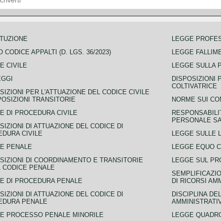
TUZIONE
LEGGE PROFE
 CODICE APPALTI (D. LGS. 36/2023)
LEGGE FALLIM
E CIVILE
LEGGE SULLA 
EGGI
DISPOSIZIONI 
COLTIVATRICE
SIZIONI PER L'ATTUAZIONE DEL CODICE CIVILE
POSIZIONI TRANSITORIE
NORME SUI CO
E DI PROCEDURA CIVILE
RESPONSABILI
PERSONALE SA
SIZIONI DI ATTUAZIONE DEL CODICE DI
DURA CIVILE
LEGGE SULLE L
E PENALE
LEGGE EQUO 
SIZIONI DI COORDINAMENTO E TRANSITORIE
LEGGE SUL PR
L CODICE PENALE
SEMPLIFICAZIO
E DI PROCEDURA PENALE
DI RICORSI AM
SIZIONI DI ATTUAZIONE DEL CODICE DI
DISCIPLINA DE
EDURA PENALE
AMMINISTRATI
E PROCESSO PENALE MINORILE
LEGGE QUADRO