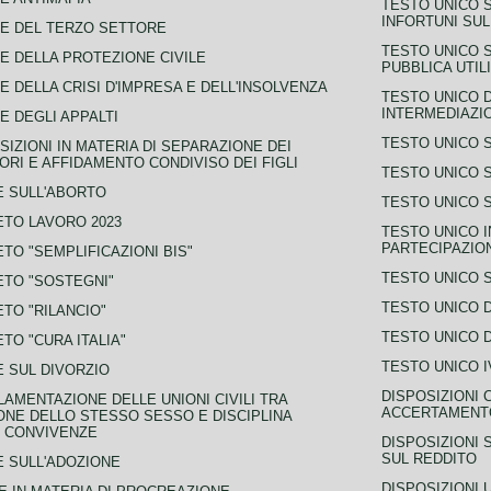
TESTO UNICO 
INFORTUNI SU
E DEL TERZO SETTORE
TESTO UNICO 
E DELLA PROTEZIONE CIVILE
PUBBLICA UTIL
E DELLA CRISI D'IMPRESA E DELL'INSOLVENZA
TESTO UNICO D
INTERMEDIAZIO
E DEGLI APPALTI
TESTO UNICO 
SIZIONI IN MATERIA DI SEPARAZIONE DEI
ORI E AFFIDAMENTO CONDIVISO DEI FIGLI
TESTO UNICO 
 SULL'ABORTO
TESTO UNICO S
TO LAVORO 2023
TESTO UNICO I
PARTECIPAZIO
TO "SEMPLIFICAZIONI BIS"
TESTO UNICO 
TO "SOSTEGNI"
TESTO UNICO D
TO "RILANCIO"
TESTO UNICO D
TO "CURA ITALIA"
TESTO UNICO I
 SUL DIVORZIO
DISPOSIZIONI 
AMENTAZIONE DELLE UNIONI CIVILI TRA
ACCERTAMENTO
NE DELLO STESSO SESSO E DISCIPLINA
 CONVIVENZE
DISPOSIZIONI 
SUL REDDITO
 SULL'ADOZIONE
DISPOSIZIONI 