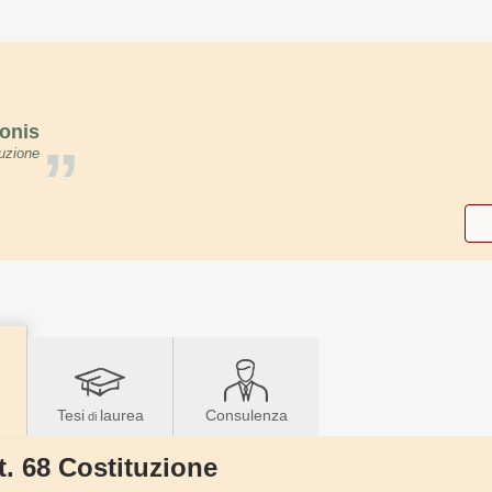
onis
”
uzione
Tesi
laurea
Consulenza
di
t. 68 Costituzione