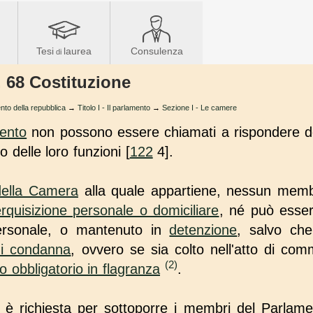
Tesi
laurea
Consulenza
di
. 68 Costituzione
nto della repubblica
→
Titolo I - Il parlamento
→
Sezione I - Le camere
ento
non possono essere chiamati a rispondere d
o delle loro funzioni [
122
4].
della Camera
alla quale appartiene, nessun mem
rquisizione personale o domiciliare
, né può ess
 personale, o mantenuto in
detenzione
, salvo ch
di condanna
, ovvero se sia colto nell'atto di co
(2)
o obbligatorio in flagranza
.
 è richiesta per sottoporre i membri del Parlam