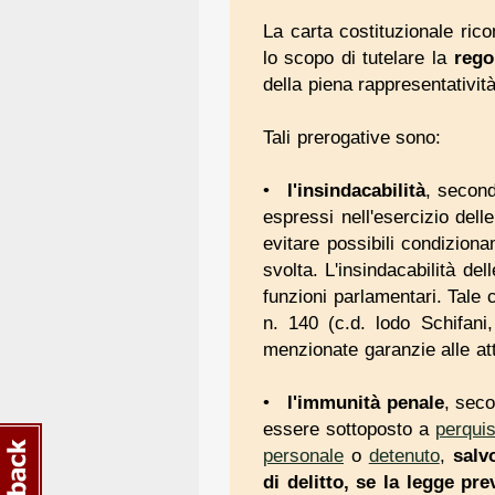
La carta costituzionale rico
lo scopo di tutelare la
rego
della piena rappresentatività 
Tali prerogative sono:
l'insindacabilità
, second
espressi nell'esercizio delle
evitare possibili condiziona
svolta. L'insindacabilità de
funzioni parlamentari. Tale 
n. 140 (c.d. lodo Schifani
menzionate garanzie alle att
l'immunità penale
, sec
essere sottoposto a
perqui
personale
o
detenuto
,
salv
di delitto, se la legge pre