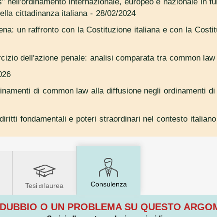
tis" nell'ordinamento internazionale, europeo e nazionale in fu
ella cittadinanza italiana
- 28/02/2024
na: un raffronto con la Costituzione italiana e con la Costi
ercizio dell'azione penale: analisi comparata tra common law 
026
ordinamenti di common law alla diffusione negli ordinamenti di c
ritti fondamentali e poteri straordinari nel contesto italia
Consulenza
Tesi
laurea
di
 DUBBIO O UN PROBLEMA SU QUESTO ARG