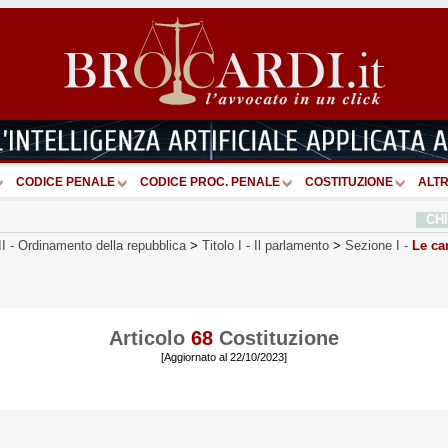
CODICE PENALE
CODICE PROC. PENALE
COSTITUZIONE
ALTR
CH
II
-
Ordinamento della repubblica
>
Titolo I
-
Il parlamento
>
Sezione I
-
Le ca
Articolo
68
Costituzione
[Aggiornato al 22/10/2023]