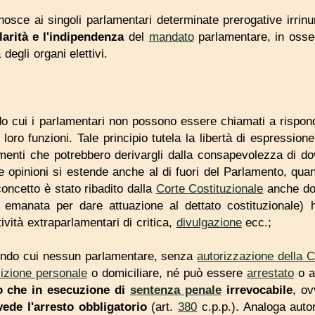
nosce ai singoli parlamentari determinate prerogative irrinu
larità e l'indipendenza
del
mandato
parlamentare, in ossequ
degli organi elettivi.
o cui i parlamentari non possono essere chiamati a risponde
 loro funzioni. Tale principio tutela la libertà di espression
menti che potrebbero derivargli dalla consapevolezza di dov
lle opinioni si estende anche al di fuori del Parlamento, quan
concetto è stato ribadito dalla
Corte Costituzionale
anche dop
, emanata per dare attuazione al dettato costituzionale) 
ività extraparlamentari di critica,
divulgazione
ecc.;
ondo cui nessun parlamentare, senza
autorizzazione della 
sizione personale
o domiciliare, né può essere
arrestato
o al
o che in esecuzione di
sentenza penale
irrevocabile
, o
vede l'arresto obbligatorio
(art.
380
c.p.p.). Analoga autor