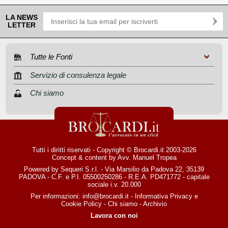
LA NEWS
LETTER
Tutte le Fonti
Servizio di consulenza legale
Chi siamo
Tutti i diritti riservati - Copyright © Brocardi.it 2003-2026
Concept & content by
Avv. Manuel Tropea
Powered by Sequeri S.r.l. - Via Marsilio da Padova 22, 35139
PADOVA - C.F. e P.I. 05500250286 - R.E.A. PD471772 - capitale
sociale i.v. 20.000
Per informazioni:
info@brocardi.it
-
Informativa Privacy
e
Cookie Policy
-
Chi siamo
-
Archivio
Lavora con noi