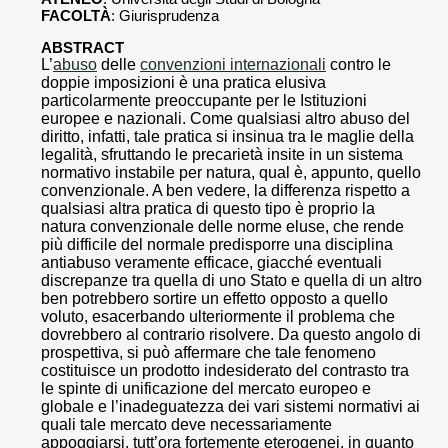
FACOLTÀ
: Giurisprudenza
ABSTRACT
L’
abuso
delle
convenzioni internazionali
contro le
doppie imposizioni è una pratica elusiva
particolarmente preoccupante per le Istituzioni
europee e nazionali. Come qualsiasi altro abuso del
diritto, infatti, tale pratica si insinua tra le maglie della
legalità, sfruttando le precarietà insite in un sistema
normativo instabile per natura, qual è, appunto, quello
convenzionale. A ben vedere, la differenza rispetto a
qualsiasi altra pratica di questo tipo è proprio la
natura convenzionale delle norme eluse, che rende
più difficile del normale predisporre una disciplina
antiabuso veramente efficace, giacché eventuali
discrepanze tra quella di uno Stato e quella di un altro
ben potrebbero sortire un effetto opposto a quello
voluto, esacerbando ulteriormente il problema che
dovrebbero al contrario risolvere. Da questo angolo di
prospettiva, si può affermare che tale fenomeno
costituisce un prodotto indesiderato del contrasto tra
le spinte di unificazione del mercato europeo e
globale e l’inadeguatezza dei vari sistemi normativi ai
quali tale mercato deve necessariamente
appoggiarsi, tutt’ora fortemente eterogenei, in quanto