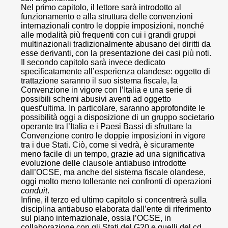
Nel primo capitolo, il lettore sarà introdotto al
funzionamento e alla struttura delle convenzioni
internazionali contro le doppie imposizioni, nonché
alle modalità più frequenti con cui i grandi gruppi
multinazionali tradizionalmente abusano dei diritti da
esse derivanti, con la presentazione dei casi più noti.
Il secondo capitolo sarà invece dedicato
specificatamente all’esperienza olandese: oggetto di
trattazione saranno il suo sistema fiscale, la
Convenzione in vigore con l’Italia e una serie di
possibili schemi abusivi aventi ad oggetto
quest’ultima. In particolare, saranno approfondite le
possibilità oggi a disposizione di un gruppo societario
operante tra l’Italia e i Paesi Bassi di sfruttare la
Convenzione contro le doppie imposizioni in vigore
tra i due Stati. Ciò, come si vedrà, è sicuramente
meno facile di un tempo, grazie ad una significativa
evoluzione delle clausole antiabuso introdotte
dall’OCSE, ma anche del sistema fiscale olandese,
oggi molto meno tollerante nei confronti di operazioni
conduit
.
Infine, il terzo ed ultimo capitolo si concentrerà sulla
disciplina antiabuso elaborata dall’ente di riferimento
sul piano internazionale, ossia l’OCSE, in
collaborazione con gli Stati del G20 e quelli del cd.