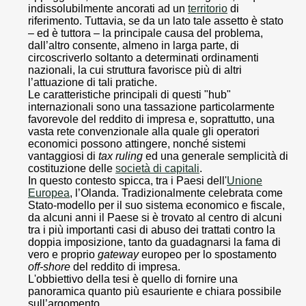
indissolubilmente ancorati ad un
territorio
di
riferimento. Tuttavia, se da un lato tale assetto è stato
– ed è tuttora – la principale causa del problema,
dall’altro consente, almeno in larga parte, di
circoscriverlo soltanto a determinati ordinamenti
nazionali, la cui struttura favorisce più di altri
l’attuazione di tali pratiche.
Le caratteristiche principali di questi "hub"
internazionali sono una tassazione particolarmente
favorevole del reddito di impresa e, soprattutto, una
vasta rete convenzionale alla quale gli operatori
economici possono attingere, nonché sistemi
vantaggiosi di
tax ruling
ed una generale semplicità di
costituzione delle
società di capitali
.
In questo contesto spicca, tra i Paesi dell'
Unione
Europea
, l’Olanda. Tradizionalmente celebrata come
Stato-modello per il suo sistema economico e fiscale,
da alcuni anni il Paese si è trovato al centro di alcuni
tra i più importanti casi di abuso dei trattati contro la
doppia imposizione, tanto da guadagnarsi la fama di
vero e proprio
gateway
europeo per lo spostamento
off-shore
del reddito di impresa.
L'obbiettivo della tesi è quello di fornire una
panoramica quanto più esauriente e chiara possibile
sull’argomento.