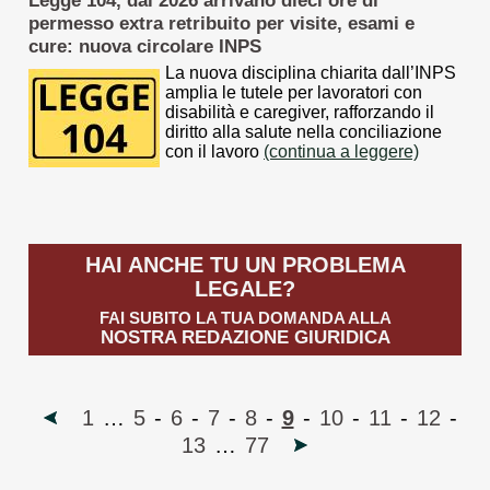
Legge 104, dal 2026 arrivano dieci ore di
permesso extra retribuito per visite, esami e
cure: nuova circolare INPS
La nuova disciplina chiarita dall’INPS
amplia le tutele per lavoratori con
disabilità e caregiver, rafforzando il
diritto alla salute nella conciliazione
con il lavoro
(continua a leggere)
HAI ANCHE TU UN PROBLEMA
LEGALE?
FAI SUBITO LA TUA DOMANDA ALLA
NOSTRA REDAZIONE GIURIDICA
1
…
5
-
6
-
7
-
8
-
9
-
10
-
11
-
12
-
13
…
77