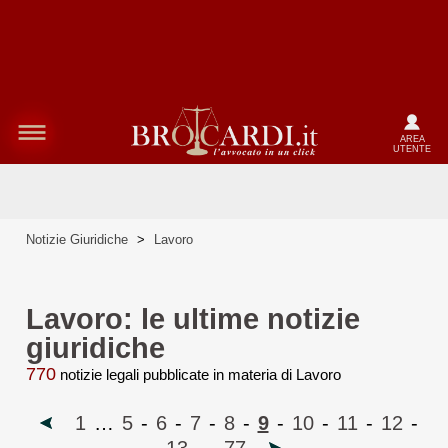
AREA
UTENTE
Notizie Giuridiche
>
Lavoro
Lavoro: le ultime notizie
giuridiche
770
notizie legali pubblicate in materia di Lavoro
1
…
5
-
6
-
7
-
8
-
9
-
10
-
11
-
12
-