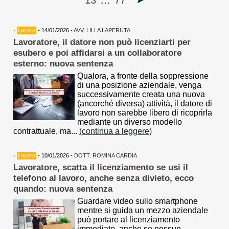
13
…
77
•
Lavoro
- 14/01/2026 -
AVV. LILLA LAPERUTA
Lavoratore, il datore non può licenziarti per
esubero e poi affidarsi a un collaboratore
esterno: nuova sentenza
Qualora, a fronte della soppressione
di una posizione aziendale, venga
successivamente creata una nuova
(ancorché diversa) attività, il datore di
lavoro non sarebbe libero di ricoprirla
mediante un diverso modello
contrattuale, ma...
(continua a leggere)
•
Lavoro
- 10/01/2026 -
DOTT. ROMINA CARDIA
Lavoratore, scatta il licenziamento se usi il
telefono al lavoro, anche senza divieto, ecco
quando: nuova sentenza
Guardare video sullo smartphone
mentre si guida un mezzo aziendale
può portare al licenziamento
immediato, anche se nessun