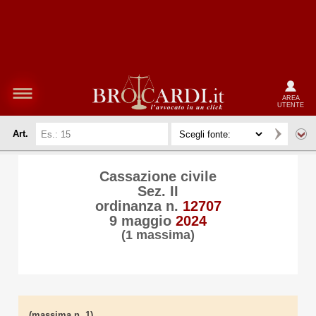
AREA
UTENTE
Art.
Cassazione civile
Sez. II
ordinanza n.
12707
9 maggio
2024
(1 massima)
(massima n. 1)