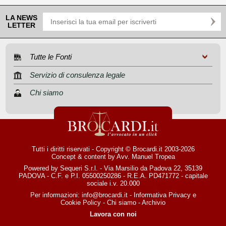
LA NEWS
LETTER
Tutte le Fonti
Servizio di consulenza legale
Chi siamo
Tutti i diritti riservati - Copyright © Brocardi.it 2003-2026
Concept & content by
Avv. Manuel Tropea
Powered by Sequeri S.r.l. - Via Marsilio da Padova 22, 35139
PADOVA - C.F. e P.I. 05500250286 - R.E.A. PD471772 - capitale
sociale i.v. 20.000
Per informazioni:
info@brocardi.it
-
Informativa Privacy
e
Cookie Policy
-
Chi siamo
-
Archivio
Lavora con noi