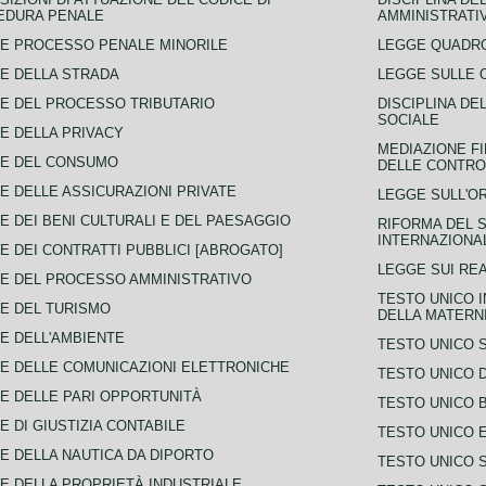
EDURA PENALE
AMMINISTRATI
E PROCESSO PENALE MINORILE
LEGGE QUADRO
E DELLA STRADA
LEGGE SULLE 
E DEL PROCESSO TRIBUTARIO
DISCIPLINA DE
SOCIALE
E DELLA PRIVACY
MEDIAZIONE FI
CE DEL CONSUMO
DELLE CONTROV
E DELLE ASSICURAZIONI PRIVATE
LEGGE SULL'O
E DEI BENI CULTURALI E DEL PAESAGGIO
RIFORMA DEL S
INTERNAZIONA
E DEI CONTRATTI PUBBLICI [ABROGATO]
LEGGE SUI REA
E DEL PROCESSO AMMINISTRATIVO
TESTO UNICO I
E DEL TURISMO
DELLA MATERNI
E DELL'AMBIENTE
TESTO UNICO 
E DELLE COMUNICAZIONI ELETTRONICHE
TESTO UNICO D
E DELLE PARI OPPORTUNITÀ
TESTO UNICO 
E DI GIUSTIZIA CONTABILE
TESTO UNICO E
E DELLA NAUTICA DA DIPORTO
TESTO UNICO 
E DELLA PROPRIETÀ INDUSTRIALE