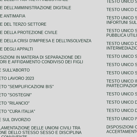
TESTO UNICO 
E DELL'AMMINISTRAZIONE DIGITALE
TESTO UNICO D
E ANTIMAFIA
TESTO UNICO 
INFORTUNI SU
E DEL TERZO SETTORE
TESTO UNICO 
E DELLA PROTEZIONE CIVILE
PUBBLICA UTIL
E DELLA CRISI D'IMPRESA E DELL'INSOLVENZA
TESTO UNICO D
INTERMEDIAZIO
E DEGLI APPALTI
TESTO UNICO 
SIZIONI IN MATERIA DI SEPARAZIONE DEI
ORI E AFFIDAMENTO CONDIVISO DEI FIGLI
TESTO UNICO 
 SULL'ABORTO
TESTO UNICO S
TO LAVORO 2023
TESTO UNICO I
PARTECIPAZIO
TO "SEMPLIFICAZIONI BIS"
TESTO UNICO 
TO "SOSTEGNI"
TESTO UNICO D
TO "RILANCIO"
TESTO UNICO D
TO "CURA ITALIA"
TESTO UNICO I
 SUL DIVORZIO
DISPOSIZIONI 
AMENTAZIONE DELLE UNIONI CIVILI TRA
ACCERTAMENTO
NE DELLO STESSO SESSO E DISCIPLINA