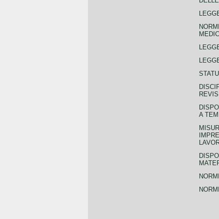
DELLE
LEGGE
NORME
MEDIC
LEGG
LEGGE
STATU
DISCI
REVIS
DISPO
A TEM
MISUR
IMPRE
LAVOR
DISPO
MATER
NORME
NORME