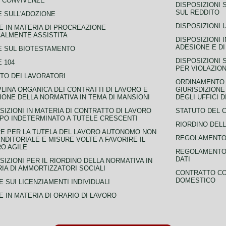
 CONVIVENZE
DISPOSIZIONI 
SUL REDDITO
 SULL'ADOZIONE
DISPOSIZIONI 
 IN MATERIA DI PROCREAZIONE
ALMENTE ASSISTITA
DISPOSIZIONI 
ADESIONE E DI
E SUL BIOTESTAMENTO
DISPOSIZIONI 
 104
PER VIOLAZION
TO DEI LAVORATORI
ORDINAMENTO D
PLINA ORGANICA DEI CONTRATTI DI LAVORO E
GIURISDIZIONE
IONE DELLA NORMATIVA IN TEMA DI MANSIONI
DEGLI UFFICI 
SIZIONI IN MATERIA DI CONTRATTO DI LAVORO
STATUTO DEL 
PO INDETERMINATO A TUTELE CRESCENTI
RIORDINO DELL
E PER LA TUTELA DEL LAVORO AUTONOMO NON
REGOLAMENTO 
NDITORIALE E MISURE VOLTE A FAVORIRE IL
O AGILE
REGOLAMENTO 
DATI
SIZIONI PER IL RIORDINO DELLA NORMATIVA IN
IA DI AMMORTIZZATORI SOCIALI
CONTRATTO CO
DOMESTICO
 SUI LICENZIAMENTI INDIVIDUALI
 IN MATERIA DI ORARIO DI LAVORO