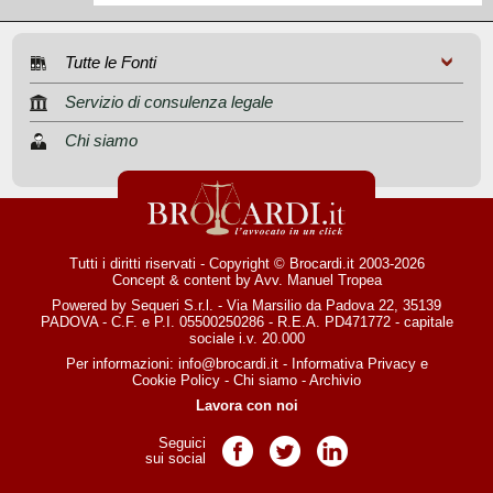
Tutte le Fonti
Servizio di consulenza legale
Chi siamo
Tutti i diritti riservati - Copyright © Brocardi.it 2003-2026
Concept & content by
Avv. Manuel Tropea
Powered by Sequeri S.r.l. - Via Marsilio da Padova 22, 35139
PADOVA - C.F. e P.I. 05500250286 - R.E.A. PD471772 - capitale
sociale i.v. 20.000
Per informazioni:
info@brocardi.it
-
Informativa Privacy
e
Cookie Policy
-
Chi siamo
-
Archivio
Lavora con noi
Seguici
Pagina Facebook
Pagina Twitter
Pagina LinkedIn
sui social