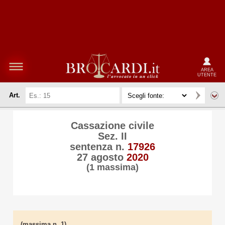
AREA
UTENTE
Art.
Cassazione civile
Sez. II
sentenza n.
17926
27 agosto
2020
(1 massima)
(massima n. 1)